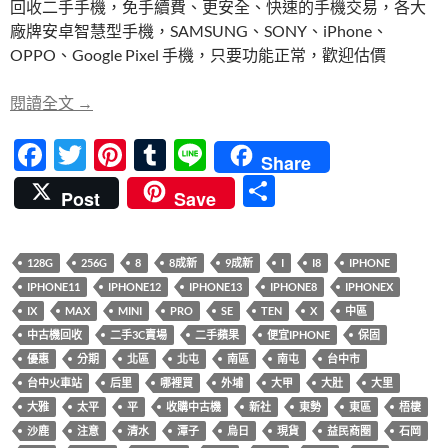
回收二手手機，免手續費、更安全、快速的手機交易，各大
b
er
es
bl
廠牌安卓智慧型手機，SAMSUNG、SONY、iPhone、
o
t
r
OPPO、Google Pixel 手機，只要功能正常，歡迎估價
o
【快速回收】iPhone、智慧型手機，二手或全新都
閱讀全文
→
k
F
T
Pi
T
Li
Share
ac
w
nt
u
n
分
Post
Save
e
itt
er
m
e
享
b
er
es
bl
128G
256G
8
8成新
9成新
I
I8
IPHONE
o
t
r
IPHONE11
IPHONE12
IPHONE13
IPHONE8
IPHONEX
o
IX
MAX
MINI
PRO
SE
TEN
X
中區
k
中古機回收
二手3C賣場
二手蘋果
便宜IPHONE
保固
優惠
分期
北區
北屯
南區
南屯
台中市
台中火車站
后里
哪裡買
外埔
大甲
大肚
大里
大雅
太平
平
收購中古機
新社
東勢
東區
梧棲
沙鹿
注意
清水
潭子
烏日
現貨
益民商圈
石岡