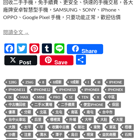
回收二手手機，免手續費、更安全、快速的手機交易，各大
b
er
es
bl
廠牌安卓智慧型手機，SAMSUNG、SONY、iPhone、
o
t
r
OPPO、Google Pixel 手機，只要功能正常，歡迎估價
o
【快速回收】iPhone、智慧型手機，二手或全新都
閱讀全文
→
k
F
T
Pi
T
Li
Share
ac
w
nt
u
n
分
Post
Save
e
itt
er
m
e
享
b
er
es
bl
128G
256G
8
8成新
9成新
I
I8
IPHONE
o
t
r
IPHONE11
IPHONE12
IPHONE13
IPHONE8
IPHONEX
o
IX
MAX
MINI
PRO
SE
TEN
X
中區
k
中古機回收
二手3C賣場
二手蘋果
便宜IPHONE
保固
優惠
分期
北區
北屯
南區
南屯
台中市
台中火車站
后里
哪裡買
外埔
大甲
大肚
大里
大雅
太平
平
收購中古機
新社
東勢
東區
梧棲
沙鹿
注意
清水
潭子
烏日
現貨
益民商圈
石岡