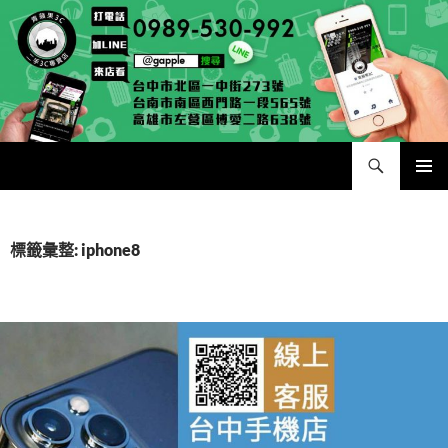
跳
至
主
要
內
容
搜
二手手手機相機專賣店 – 收購領導品牌，透過買賣更環保
尋
主要選單
標籤彙整: iphone8