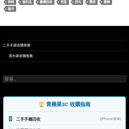
神岡
福利品
舊機回收
西區
西屯
豐原
霧峰
龍井
二手手錶收購推薦
潛水錶收購推薦
搜
尋
關
鍵
字:
青蘋果3C 收購指南
二手手機回收
(iPhone/安卓)