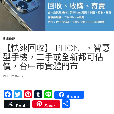
快速變現
【快速回收】IPHONE、智慧
型手機，二手或全新都可估
價，台中市實體門市
2022-04-09
F
T
Pi
T
Li
Share
ac
w
nt
u
n
分
Post
Save
e
itt
er
m
e
享