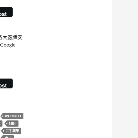
ost
各大廠牌安
oogle
全新都可估價，台中市實體門市
ost
IPHONE11
X
MINI
二手蘋果