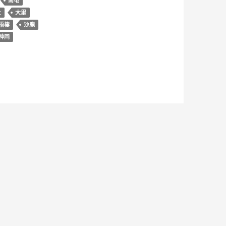
南屯
肚
大里
梧棲
沙鹿
神岡