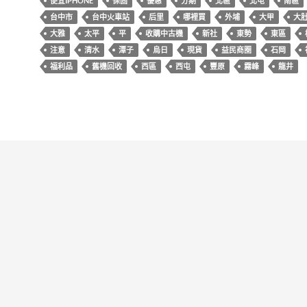
k
便宜IPHONE
保固
優惠
分期
北區
北屯
南區
台中市
台中火車站
后里
哪裡買
外埔
大甲
大
大雅
太平
平
收購中古機
新社
東勢
東區
注意
清水
潭子
烏日
現貨
益民商圈
石岡
福利品
舊機回收
西區
西屯
豐原
霧峰
龍井