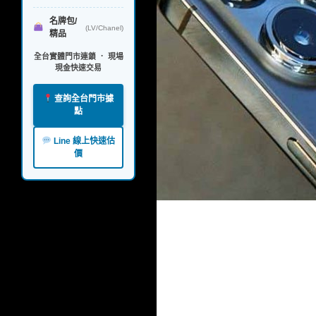
名牌包/
(LV/Chanel)
精品
全台實體門市連鎖 ． 現場
現金快速交易
查詢全台門市據
點
Line 線上快速估
價