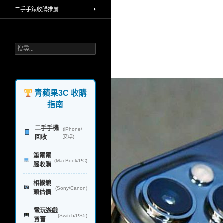
買賣中古相機，手機高價收購，堅持
二手手錶收購推薦
環保理念，回收再利用，不製造汙染
給地球，一對一透明線上line報價，
公開收購流程，iphone手機 ipad平
板 單眼相機鏡頭 蘋果筆電和電腦 手
搜
錶 禮券 rimowa行李箱 精品，台北 台
尋
中 台南 高雄，實體連鎖門市，政府
關
合法立案，讓你免去所有麻煩，快速
鍵
換現金，業界首創
字:
青蘋果3C 收購
指南
二手手機
(iPhone/
回收
安卓)
筆電電
(MacBook/PC)
腦收購
相機鏡
(Sony/Canon)
頭估價
電玩遊戲
(Switch/PS5)
買賣