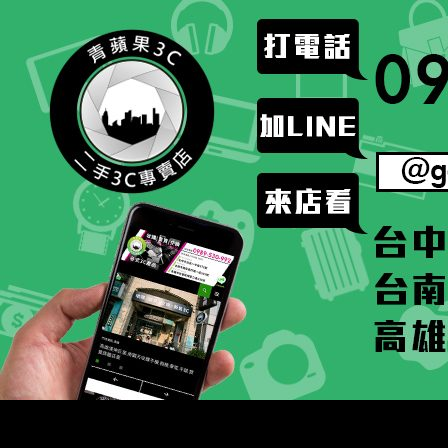
跳
至
主
要
內
容
搜
二手手手機相機專賣店 – 收購領導品牌，透過買賣更
尋