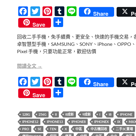
F
T
Pi
T
Li
Share
P
ac
w
nt
u
n
分
Save
e
itt
er
m
e
享
回收二手手機，免手續費、更安全、快速的手機交易，
b
er
es
bl
卓智慧型手機，SAMSUNG、SONY、iPhone、OPPO、G
o
t
r
Pixel 手機，只要功能正常，歡迎估價
o
【快速回收】iPhone、智慧型手機，二手或
閱讀全文
→
k
F
T
Pi
T
Li
Share
P
ac
w
nt
u
n
分
Save
e
itt
er
m
e
享
b
er
es
bl
128G
256G
8
8成新
9成新
I
I8
IPHONE
o
t
r
IPHONE12
IPHONE13
IPHONE8
IPHONEX
IX
MA
o
PRO
SE
TEN
X
中區
中古機回收
二手3C賣場