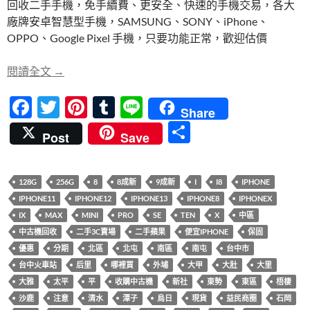
回收二手手機，免手續費、更安全、快速的手機交易，各大
b
er
es
bl
廠牌安卓智慧型手機，SAMSUNG、SONY、iPhone、
o
t
r
OPPO、Google Pixel 手機，只要功能正常，歡迎估價
o
【快速回收】iPhone、智慧型手機，二手或全新都
閱讀全文
→
k
F
T
Pi
T
Li
Share
ac
w
nt
u
n
分
Post
Save
e
itt
er
m
e
享
b
er
es
bl
128G
256G
8
8成新
9成新
I
I8
IPHONE
o
t
r
IPHONE11
IPHONE12
IPHONE13
IPHONE8
IPHONEX
o
IX
MAX
MINI
PRO
SE
TEN
X
中區
k
中古機回收
二手3C賣場
二手蘋果
便宜IPHONE
保固
優惠
分期
北區
北屯
南區
南屯
台中市
台中火車站
后里
哪裡買
外埔
大甲
大肚
大里
大雅
太平
平
收購中古機
新社
東勢
東區
梧棲
沙鹿
注意
清水
潭子
烏日
現貨
益民商圈
石岡