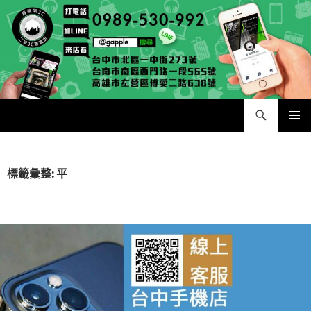
跳
至
主
要
內
容
搜
二手手手機相機專賣店 – 收購領導品牌，透過買賣更環保
尋
主要選單
標籤彙整: 平