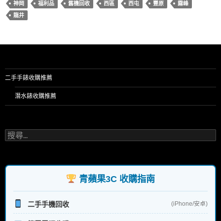
神岡
福利品
舊機回收
西區
西屯
豐原
霧峰
龍井
二手手錶收購推薦
潛水錶收購推薦
搜
尋
關
鍵
字:
青蘋果3C 收購指南
二手手機回收
(iPhone/安卓)