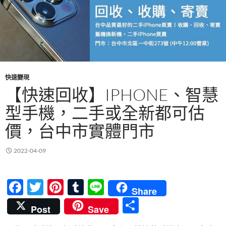
快速變現
【快速回收】IPHONE、智慧
型手機，二手或全新都可估
價，台中市實體門市
2022-04-09
F
T
Pi
T
Li
Share
ac
w
nt
u
n
分
Post
Save
e
itt
er
m
e
享