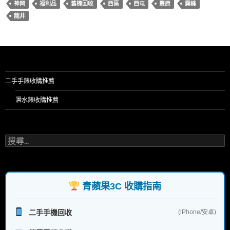
神岡
福利品
舊機回收
西區
西屯
豐原
霧峰
龍井
二手手錶收購推薦
潛水錶收購推薦
搜
尋
關
鍵
字:
青蘋果3C 收購指南
二手手機回收
(iPhone/安卓)