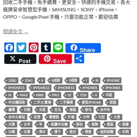
回收二手手機，免手續費、更安全、快速的手機交易，各大
b
er
es
bl
廠牌安卓智慧型手機，SAMSUNG、SONY、iPhone、
o
t
r
OPPO、Google Pixel 手機，只要功能正常，歡迎估價
o
【快速回收】iPhone、智慧型手機，二手或全新都
閱讀全文
→
k
F
T
Pi
T
Li
Share
ac
w
nt
u
n
分
Post
Save
e
itt
er
m
e
享
b
er
es
bl
128G
256G
8
8成新
9成新
I
I8
IPHONE
o
t
r
IPHONE11
IPHONE12
IPHONE13
IPHONE8
IPHONEX
o
IX
MAX
MINI
PRO
SE
TEN
X
中區
k
中古機回收
二手3C賣場
二手蘋果
便宜IPHONE
保固
優惠
分期
北區
北屯
南區
南屯
台中市
台中火車站
后里
哪裡買
外埔
大甲
大肚
大里
大雅
太平
平
收購中古機
新社
東勢
東區
梧棲
沙鹿
注意
清水
潭子
烏日
現貨
益民商圈
石岡