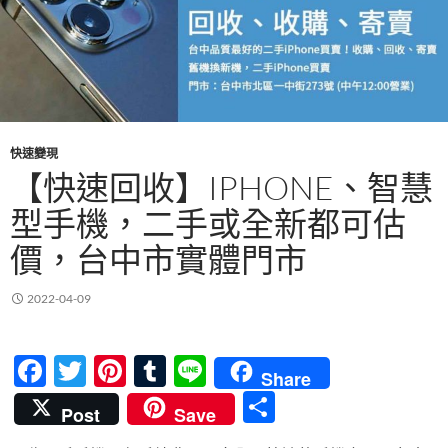
快速變現
【快速回收】IPHONE、智慧
型手機，二手或全新都可估
價，台中市實體門市
2022-04-09
F
T
Pi
T
Li
Share
ac
w
nt
u
n
分
Post
Save
e
itt
er
m
e
享