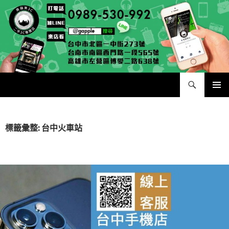
跳
至
主
要
內
容
搜
二手手手機相機專賣店 – 收購領導品牌，透過買賣更環保
尋
主要選單
標籤彙整: 台中火車站