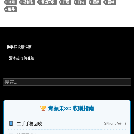
神岡
福利品
舊機回收
西區
西屯
豐原
霧峰
龍井
二手手錶收購推薦
潛水錶收購推薦
搜
尋
關
鍵
字:
青蘋果3C 收購指南
二手手機回收
(iPhone/安卓)