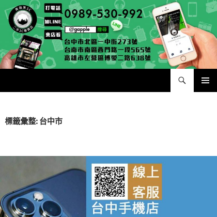
跳
至
主
要
內
容
搜
二手手手機相機專賣店 – 收購領導品牌，透過買賣更環保
尋
主要選單
標籤彙整: 台中市