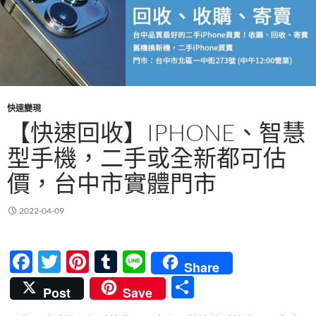
快速變現
【快速回收】IPHONE、智慧
型手機，二手或全新都可估
價，台中市實體門市
2022-04-09
F
T
Pi
T
Li
Share
ac
w
nt
u
n
分
Post
Save
e
itt
er
m
e
享