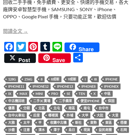
回收二手手機，免手續費、更安全、快速的手機交易，各大
b
er
es
bl
廠牌安卓智慧型手機，SAMSUNG、SONY、iPhone、
o
t
r
OPPO、Google Pixel 手機，只要功能正常，歡迎估價
o
【快速回收】iPhone、智慧型手機，二手或全新都
閱讀全文
→
k
F
T
Pi
T
Li
Share
ac
w
nt
u
n
分
Post
Save
e
itt
er
m
e
享
b
er
es
bl
128G
256G
8
8成新
9成新
I
I8
IPHONE
o
t
r
IPHONE11
IPHONE12
IPHONE13
IPHONE8
IPHONEX
o
IX
MAX
MINI
PRO
SE
TEN
X
中區
k
中古機回收
二手3C賣場
二手蘋果
便宜IPHONE
保固
優惠
分期
北區
北屯
南區
南屯
台中市
台中火車站
后里
哪裡買
外埔
大甲
大肚
大里
大雅
太平
平
收購中古機
新社
東勢
東區
梧棲
沙鹿
注意
清水
潭子
烏日
現貨
益民商圈
石岡