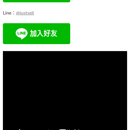
Line：
@justsell