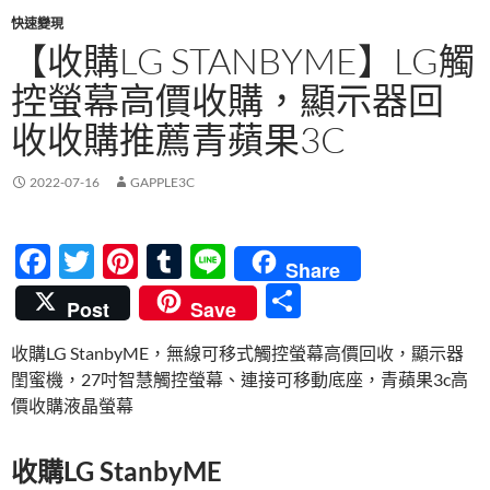
快速變現
【收購LG STANBYME】LG觸
控螢幕高價收購，顯示器回
收收購推薦青蘋果3C
2022-07-16
GAPPLE3C
F
T
Pi
T
Li
Share
ac
w
nt
u
n
分
Post
Save
e
itt
er
m
e
享
收購LG StanbyME，無線可移式觸控螢幕高價回收，顯示器
b
er
es
bl
閨蜜機，27吋智慧觸控螢幕、連接可移動底座，青蘋果3c高
o
t
r
價收購液晶螢幕
o
k
收購LG StanbyME