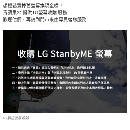
想輕鬆賣掉舊螢幕換現金嗎？
青蘋果3C提供 LG螢幕收購 服務
歡迎估價、再請到門市來由專員替您服務
LG 觸控螢幕 收購