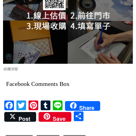
收購流程
Facebook Comments Box
F
T
Pi
T
Li
Share
ac
w
nt
u
n
分
Post
Save
e
itt
er
m
e
享
b
er
es
bl