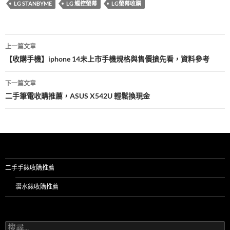
LG STANBYME
LG 觸控螢幕
LG螢幕收購
o
t
r
o
文
k
上一篇文章
章
【收購手機】iphone 14未上市手機規格與售價搶先看，資料參考
導
下一篇文章
覽
二手筆電收購推薦，ASUS X542U 輕鬆換現金
二手手錶收購推薦
潛水錶收購推薦
搜