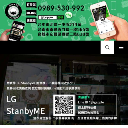
跳
至
主
要
內
容
搜
二手手手機相機專賣店 – 收購領導品牌，透過買賣更環保
尋
主要選單