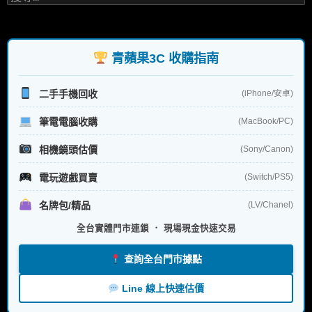
尋
關
鍵
字:
青蘋果3C 收購指南
二手手機回收
(iPhone/安卓)
筆電電腦收購
(MacBook/PC)
相機鏡頭估價
(Sony/Canon)
電玩遊戲買賣
(Switch/PS5)
名牌包/精品
(LV/Chanel)
全台實體門市連鎖 ． 現場現金快速交易
查詢全台門市據點
Line 線上快速估價