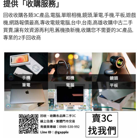
提供「收購服務」
回收收購各類3C產品,電腦,單眼相機,鏡頭,筆電,手機,平板,遊戲
機,網路報價最高,專收電競電腦,台中,台南,高雄收購中古二手
買賣,讓有效資源再利用,舊機換新機,收購您不需要的3C產品,
專業的2手回收商