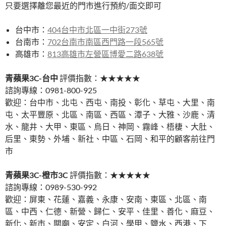
只要選擇離您最近的門市進行預約/面交即可
台中市：
404台中市北區一中街273號
台南市：
702台南市南區西門路一段565號
高雄市：
813高雄市左營區博愛二路638號
青蘋果3C-台中
評價指數：★★★★★
諮詢專線：0981-800-925
歡迎：台中市、北屯、西屯、南投、彰化、草屯、大里、南
屯、太平豐原、北區、南區、西區、潭子、大雅、沙鹿、清
水、龍井、大甲、東區、烏日、神岡、霧峰、梧棲、大肚、
后里、東勢、外埔、新社、中區、石岡、和平的顧客前往門
市
青蘋果3C-橙市3C
評價指數：★★★★★
諮詢專線：0989-530-992
歡迎：屏東、花蓮、嘉義、永康、安南、東區、北區、南
區、中西、仁德、新營、歸仁、安平、佳里、善化、麻豆、
新化、新市、關廟、安定、白河、學甲、鹽水、西港、下