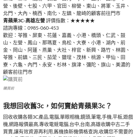
營、後壁、七股、六甲、官田、柳營、東山、將軍、玉井、
北門、大內、楠西、南化、左鎮、龍崎的顧客前往門市
青蘋果3C-高雄左營
評價指數：★★★★★
諮詢專線：0985-060-453
歡迎：苓雅、屏東、花蓮、嘉義、小港、橋頭、仁武、鼓
山、左營、鳳山、那瑪夏、鳥松、大寮、小港、湖內、前
金、岡山、阿蓮、燕巢、大社、梓官、新興、路竹、林園、
苓雅、前鎮、三民、茄萣、鹽埕、茂林、桃源、甲仙、田
寮、六龜、內門、永安、杉林、旗津、彌陀、旗山、美濃的
顧客前往門市
購買前
我想回收舊3c，如何賣給青蘋果3c？
回收收購各類3C產品,電腦,單眼相機,鏡頭,筆電,手機,平板,遊戲
機,網路報價最高,專收電競電腦,台中,台南,高雄收購中古二手
買賣,讓有效資源再利用,舊機換新機價格查詢,收購您不需要的