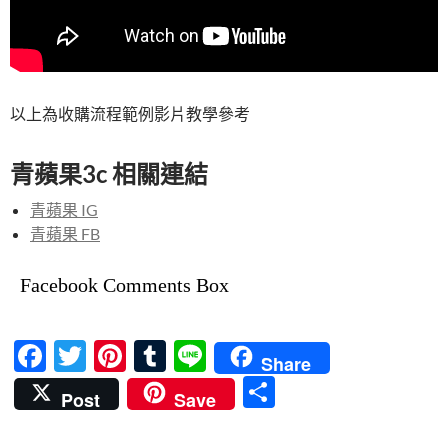
以上為收購流程範例影片教學參考
青蘋果3c 相關連結
青蘋果 IG
青蘋果 FB
Facebook Comments Box
F
T
Pi
T
Li
Share
ac
w
nt
u
n
分
Post
Save
e
itt
er
m
e
享