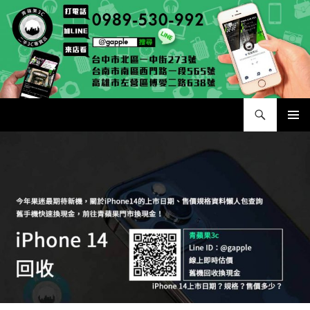
跳
至
主
要
內
容
搜
二手手手機相機專賣店 – 收購領導品牌，透過買賣更環保
尋
主要選單