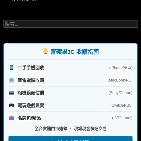
搜
尋
關
鍵
字:
青蘋果3C 收購指南
二手手機回收
(iPhone/安卓)
筆電電腦收購
(MacBook/PC)
相機鏡頭估價
(Sony/Canon)
電玩遊戲買賣
(Switch/PS5)
名牌包/精品
(LV/Chanel)
全台實體門市連鎖 ． 現場現金快速交易