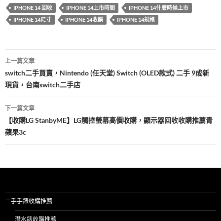
b
er
es
bl
IPHONE 14 回收
IPHONE 14上市時間
IPHONE 14什麼時候上市
o
t
r
IPHONE 14尺寸
IPHONE 14收購
IPHONE 14規格
o
k
文
上一篇文章
章
switch二手買賣，Nintendo (任天堂) Switch (OLED款式) 二手 9成新
現貨，台南switch二手店
導
覽
下一篇文章
【收購LG StanbyME】LG觸控螢幕高價收購，顯示器回收收購推薦青
蘋果3c
二手手錶收購推薦
潛水錶收購推薦