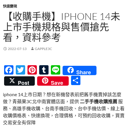
快速變現
【收購手機】IPHONE 14未
上市手機規格與售價搶先
看，資料參考
2022-07-13
GAPPLE3C
F
T
Pi
T
Li
Share
ac
w
nt
u
n
分
Post
Save
e
itt
er
m
e
享
iphone 14上市日期？想在新機發表前把舊手機賣掉該怎麼
b
er
es
bl
做？青蘋果3C北中南實體店面，提供
二手手機收購推薦
服
o
t
r
務、高雄手機收購、台南手機回收、台中手機估價、線上看
o
收購價格表、快速換現，合理價格，可預約回收收購，買賣
交易安全有保障
k