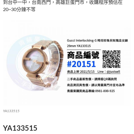
到台中一中，台南西門，高雄巨蛋門市，收購程序預估在
k
20~30分鐘不等
YA133515
YA133515