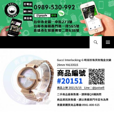
跳
至
主
要
內
容
搜
二手手手機相機專賣店 – 收購領導品牌，透過買賣更環保
尋
主要選單