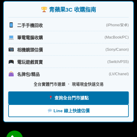
字:
青蘋果3C 收購指南
二手手機回收
(iPhone/安卓)
筆電電腦收購
(MacBook/PC)
相機鏡頭估價
(Sony/Canon)
電玩遊戲買賣
(Switch/PS5)
名牌包/精品
(LV/Chanel)
全台實體門市連鎖 ． 現場現金快速交易
查詢全台門市據點
Line 線上快速估價