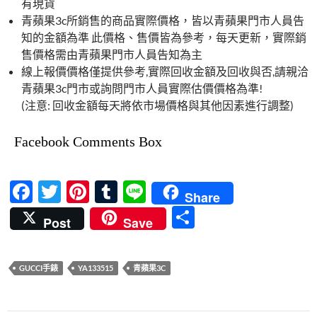
有現貨
青蘋果3c所銷售的商品實際價格，皆以青蘋果門市人員告
知的金額為準 此價格、售價皆為參考，每天更新，實際銷
售價格需由青蘋果門市人員告知為主
線上報價價格僅提供參考,實際回收金額及回收與否,請親洽
青蘋果3c門市或詢問門市人員實際估價價格為準!
(注意: 回收金額每天將依市場價格與其他因素進行調整)
Facebook Comments Box
F
T
Pi
T
Li
Share
ac
w
nt
u
n
分
Post
Save
e
itt
er
m
e
享
b
er
es
bl
GUCCI手錶
YA133515
青蘋果3C
o
t
r
o