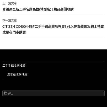
文
k
上一篇文章
章
青蘋果全新二手名牌高雄(博愛店) | 精品高價收購
導
下一篇文章
覽
CITIZEN CC4004-58F二手手錶高雄哪裡買? 可以在青蘋果3c線上拍賣
或是在門市購買
二手手錶收購推薦
潛水錶收購推薦
搜
尋
關
鍵