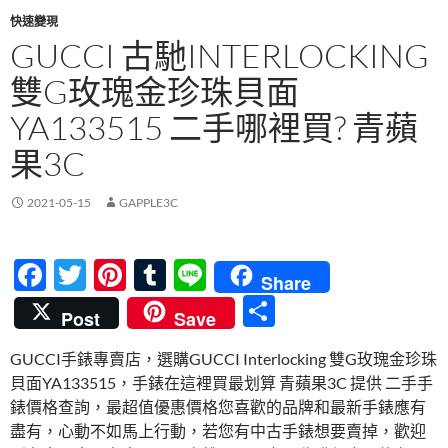
快速變現
GUCCI 古馳INTERLOCKING
雙G玫瑰金珍珠貝面
YA133515 二手哪裡買? 青蘋
果3C
2021-05-15
GAPPLE3C
F
T
Pi
T
Li
Share
ac
w
nt
u
n
分
Post
Save
e
itt
er
m
e
享
GUCCI手錶專賣店，選購GUCCI Interlocking 雙G玫瑰金珍珠
b
er
es
bl
貝面YA133515，手錶在這裡買最划算 青蘋果3C 提供 二手手
o
t
r
錶價格查詢，最超值優惠價格您喜歡的品牌和最新手錶應有
o
盡有，心動不如馬上行動，若您有中古手錶想要賣掉，歡迎