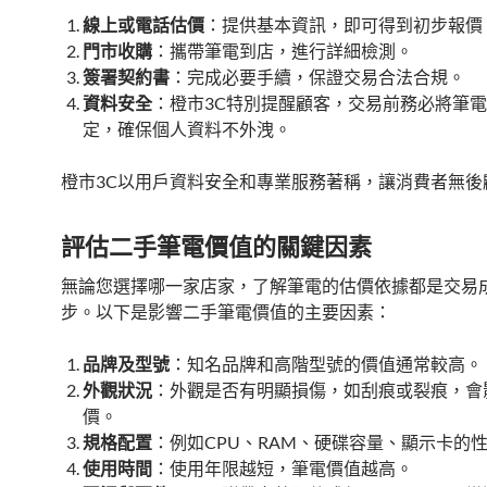
線上或電話估價
：提供基本資訊，即可得到初步報價
門市收購
：攜帶筆電到店，進行詳細檢測。
簽署契約書
：完成必要手續，保證交易合法合規。
資料安全
：橙市3C特別提醒顧客，交易前務必將筆
定，確保個人資料不外洩。
橙市3C以用戶資料安全和專業服務著稱，讓消費者無後
評估二手筆電價值的關鍵因素
無論您選擇哪一家店家，了解筆電的估價依據都是交易
步。以下是影響二手筆電價值的主要因素：
品牌及型號
：知名品牌和高階型號的價值通常較高。
外觀狀況
：外觀是否有明顯損傷，如刮痕或裂痕，會
價。
規格配置
：例如CPU、RAM、硬碟容量、顯示卡的
使用時間
：使用年限越短，筆電價值越高。