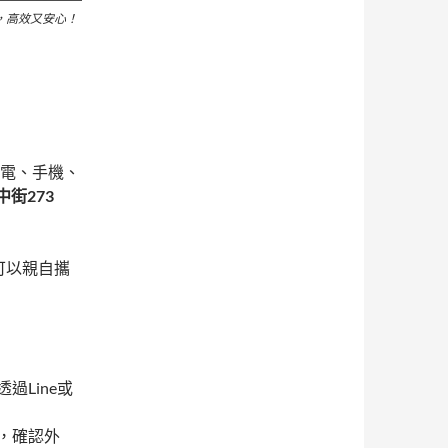
，高效又安心！
筆電、手機、
街273
可以親自攜
Line或
，確認外