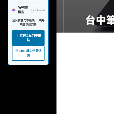
名牌包/
(LV/Chanel)
精品
全台實體門市連鎖 ． 現場
現金快速交易
查詢全台門市據
點
Line 線上快速估
價