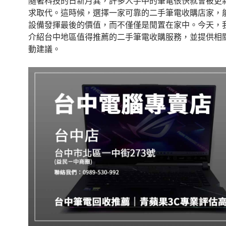
o
隨著科技的日新月異，許多人手中的筆電很快就會被更
求取代。這時候，選擇一家可靠的二手筆電收購店家，
k
設備發揮最後的價值，而不僅僅是閒置在家中。今天，
介紹台中地區值得推薦的二手筆電收購服務，並提供相
動建議。