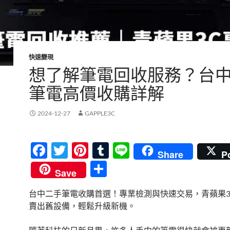
快速變現
想了解筆電回收服務？台
筆電高價收購詳解
2024-12-27
GAPPLE3C
F
T
Pi
T
Li
Share
P
ac
w
nt
u
n
分
Save
e
itt
er
m
e
享
台中二手筆電收購首選！專業檢測與快速交易，青蘋果3
b
er
es
bl
賣出舊設備，輕鬆升級新機。
o
t
r