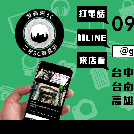
跳
至
主
要
內
容
搜
二手手手機相機專賣店 – 收購領導品牌，透過買賣更
尋