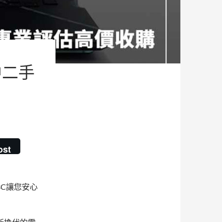
中二手
ost
C讓您安心