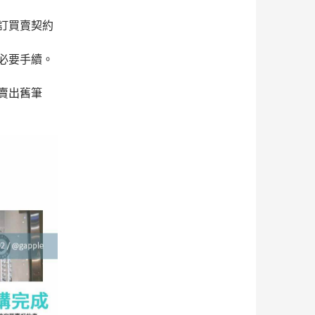
訂買賣契約
必要手續。
賣出舊筆