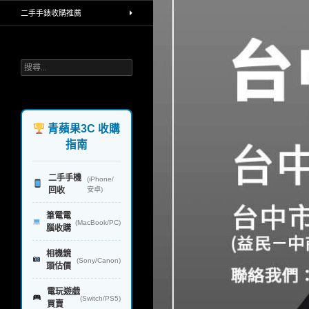
買賣中古相機，手機高價收購，堅持
二手手錶收購推薦
環保理念，回收再利用，不製造汙染
給地球，一對一透明線上line報價，
公開收購流程，iphone手機 ipad平
板 單眼相機鏡頭 蘋果筆電和電腦 手
搜
錶 禮券 rimowa行李箱 精品，台北 台
尋
中 台南 高雄，實體連鎖門市，政府
關
合法立案，讓你免去所有麻煩，快速
鍵
換現金，業界首創
字:
青蘋果3C 收購
指南
二手手機
(iPhone/
回收
安卓)
筆電電
(MacBook/PC)
腦收購
相機鏡
(Sony/Canon)
頭估價
電玩遊戲
(Switch/PS5)
買賣