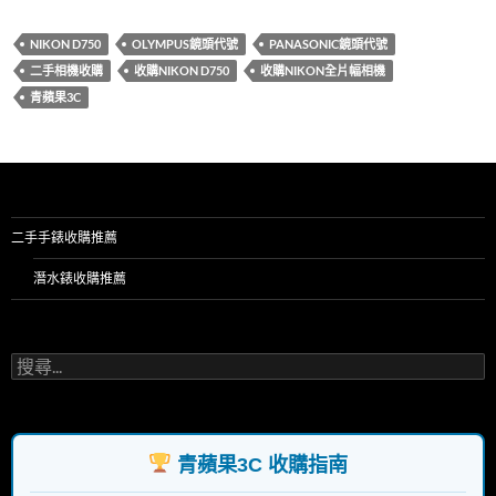
b
er
es
bl
NIKON D750
OLYMPUS鏡頭代號
PANASONIC鏡頭代號
o
t
r
二手相機收購
收購NIKON D750
收購NIKON全片幅相機
o
青蘋果3C
k
二手手錶收購推薦
潛水錶收購推薦
搜
尋
關
鍵
字:
青蘋果3C 收購指南