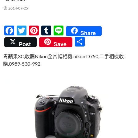
2014-09-25
F
T
Pi
T
Li
Share
ac
w
nt
u
n
分
Post
Save
e
itt
er
m
e
享
青蘋果3C,收購Nikon全片幅相機,nikon D750,二手相機收
b
er
es
bl
購,0989-530-992
o
t
r
o
k