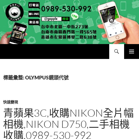
跳
至
主
要
內
容
搜
二手手手機相機專賣店 – 收購領導品牌，透過買賣更環保
尋
主要選單
標籤彙整: OLYMPUS鏡頭代號
快速變現
青蘋果3C,收購NIKON全片幅
相機,NIKON D750,二手相機
收購,0989-530-992