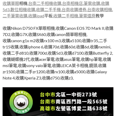
收購單眼
相機,
台南二手相機收購
,
台南相機店
,
筆電收購
,
收購
5d3
,
數位相機收購
,
收購二手手機
,
台南收購禮卷
,
台南收購相機
,
二手筆電收購
,
收購ipad
平板,
收購二手相機
,
筆電還原
教學
收購Nikon D750 FX單眼相機,收購Canon EOS 7D Mark II,收購
7D2,收購G7X,收購SX60,收購canon類單眼相機,
收購canon g1x m2收購rx100 m3,收購a5100,收購tr35,二手
tr15收購,收購iphone 6,收購70d,收購60d,收購6d,收購nxmini,
收購二手d810,收購700d,收購5d3,收購d7100,收購Butterfly 2,
收購蝴蝶機2代,收購acer筆電,收購asus筆電,收購hp筆電,收購
msi筆電,收購sony vaio筆電,收購LEICA萊卡相機,鏡頭,收購
zr1500,收購二手zr1200,收購rx100,收購a5000,收購Galaxy
Note 4,收購Xperia Z3,收購d750,收購z3,