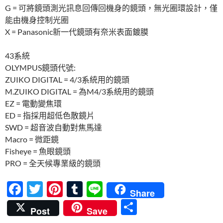
G = 可將鏡頭測光訊息回傳回機身的鏡頭，無光圈環設計，僅
能由機身控制光圈
X = Panasonic新一代鏡頭有奈米表面鍍膜
43系統
OLYMPUS鏡頭代號:
ZUIKO DIGITAL = 4/3系統用的鏡頭
M.ZUIKO DIGITAL = 為M4/3系統用的鏡頭
EZ = 電動變焦環
ED = 指採用超低色散鏡片
SWD = 超音波自動對焦馬達
Macro = 微距鏡
Fisheye = 魚眼鏡頭
PRO = 全天候專業級的鏡頭
F
T
Pi
T
Li
Share
ac
w
nt
u
n
分
Post
Save
e
itt
er
m
e
享