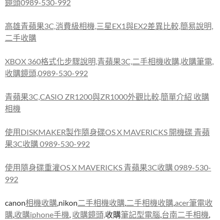
鏡頭0989-530-992
高雄青蘋果3C,消費級相機,三星EX1與EX2差異比較,簡易說明,
二手收購
XBOX 360格式化步驟說明,青蘋果3C,二手相機收購,收購筆電,
收購鏡頭,0989-530-992
青蘋果3C,CASIO ZR1200與ZR1000外觀比較,簡單介紹 收購
相機
使用DISKMAKER製作隨身碟OS X MAVERICKS 開機碟 青蘋
果3C收購 0989-530-992
使用隨身碟重灌OS X MAVERICKS 青蘋果3C收購 0989-530-
992
canon
相機收購
,nikon
二手相機收購
,
二手相機收購
,
acer筆電收
購
,
收購iphone手機
,
收購鏡頭,
收購
筆記型電腦
,
台南二手相機
,