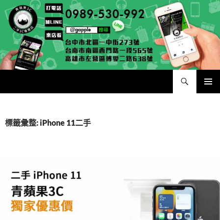
跳
至
主
要
內
容
搜
二手手手機相機專賣店 – 收購領導品牌，透過買賣更環保
尋
主要選單
標籤彙整: iPhone 11二手