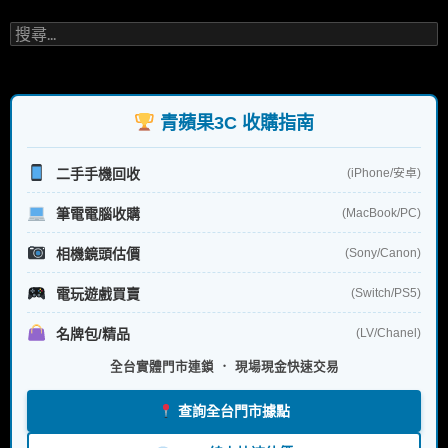
搜
尋
關
鍵
字:
青蘋果3C 收購指南
二手手機回收
(iPhone/安卓)
筆電電腦收購
(MacBook/PC)
相機鏡頭估價
(Sony/Canon)
電玩遊戲買賣
(Switch/PS5)
名牌包/精品
(LV/Chanel)
全台實體門市連鎖 ． 現場現金快速交易
查詢全台門市據點