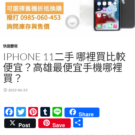
快速變現
IPHONE 11二手 哪裡買比較
便宜？高雄最便宜手機哪裡
買？
2022-06-23
F
T
Pi
T
Li
Share
ac
w
nt
u
n
分
Post
Save
e
itt
er
m
e
享