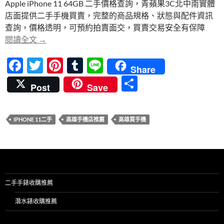
Apple iPhone 11 64GB 二手價格查詢，青蘋果3C北中南實體
b
er
es
bl
店面提供二手手機買賣，完整的商品規格、狀態與配件資訊
o
t
r
查詢，價格透明，可預約拍賣面交，買賣交易安全有保障
o
iphone 11二手 哪裡買比較便宜？高雄最便宜手機哪
閱讀全文
→
k
F
T
Pi
T
Li
Share
ac
w
nt
u
n
分
Post
Save
e
itt
er
m
e
享
b
er
es
bl
IPHONE 11二手
高雄手機店推薦
高雄買手機
o
t
r
o
k
二手手錶收購推薦
潛水錶收購推薦