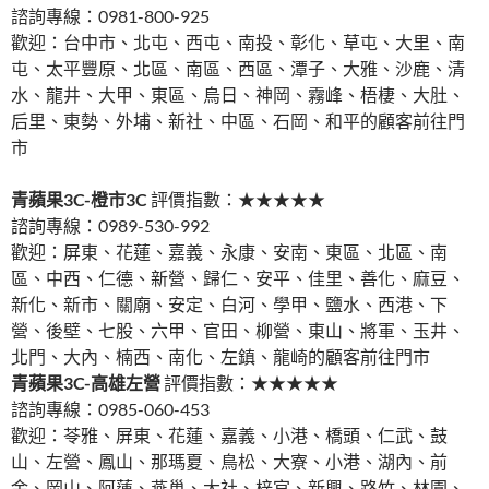
諮詢專線：0981-800-925
歡迎：台中市、北屯、西屯、南投、彰化、草屯、大里、南
屯、太平豐原、北區、南區、西區、潭子、大雅、沙鹿、清
水、龍井、大甲、東區、烏日、神岡、霧峰、梧棲、大肚、
后里、東勢、外埔、新社、中區、石岡、和平的顧客前往門
市
青蘋果3C-橙市3C
評價指數：★★★★★
諮詢專線：0989-530-992
歡迎：屏東、花蓮、嘉義、永康、安南、東區、北區、南
區、中西、仁德、新營、歸仁、安平、佳里、善化、麻豆、
新化、新市、關廟、安定、白河、學甲、鹽水、西港、下
營、後壁、七股、六甲、官田、柳營、東山、將軍、玉井、
北門、大內、楠西、南化、左鎮、龍崎的顧客前往門市
青蘋果3C-高雄左營
評價指數：★★★★★
諮詢專線：0985-060-453
歡迎：苓雅、屏東、花蓮、嘉義、小港、橋頭、仁武、鼓
山、左營、鳳山、那瑪夏、鳥松、大寮、小港、湖內、前
金、岡山、阿蓮、燕巢、大社、梓官、新興、路竹、林園、