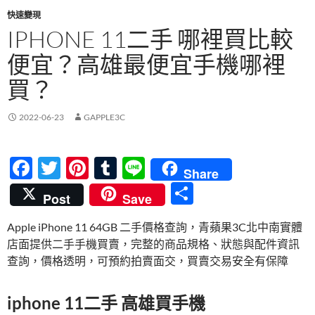
快速變現
IPHONE 11二手 哪裡買比較
便宜？高雄最便宜手機哪裡
買？
2022-06-23
GAPPLE3C
F
T
Pi
T
Li
Share
ac
w
nt
u
n
分
Post
Save
e
itt
er
m
e
享
Apple iPhone 11 64GB 二手價格查詢，青蘋果3C北中南實體
b
er
es
bl
店面提供二手手機買賣，完整的商品規格、狀態與配件資訊
o
t
r
查詢，價格透明，可預約拍賣面交，買賣交易安全有保障
o
k
iphone 11二手 高雄買手機