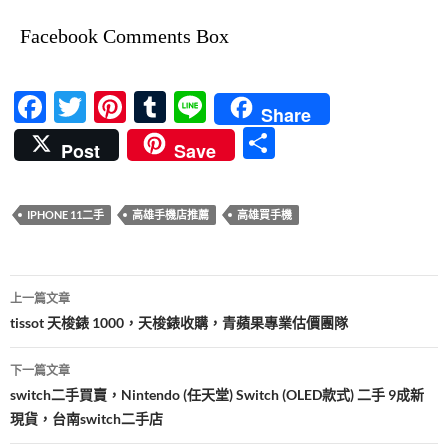
Facebook Comments Box
F
T
Pi
T
Li
Share
ac
w
nt
u
n
分
Post
Save
e
itt
er
m
e
享
b
er
es
bl
IPHONE 11二手
高雄手機店推薦
高雄買手機
o
t
r
o
文
k
上一篇文章
章
tissot 天梭錶 1000，天梭錶收購，青蘋果專業估價團隊
導
下一篇文章
覽
switch二手買賣，Nintendo (任天堂) Switch (OLED款式) 二手 9成新
現貨，台南switch二手店