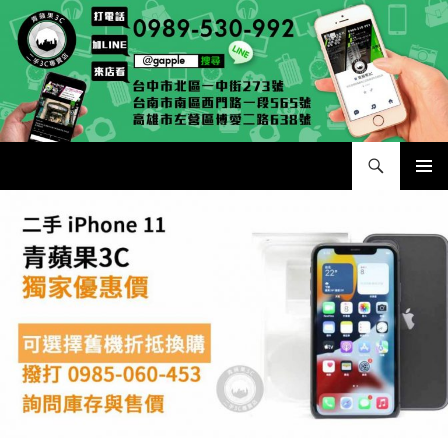
跳
至
主
要
內
容
搜
二手手手機相機專賣店 – 收購領導品牌，透過買賣更環保
尋
主要選單