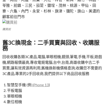
苓雅、前鎮、三民、茄萣、鹽埕、茂林、桃源、甲仙、田
寮、六龜、內門、永安、杉林、旗津、彌陀、旗山、美濃的
顧客前往門市
購買前
舊3C換現金：二手買賣與回收、收購服
務
回收收購各類3C產品,電腦,單眼相機,鏡頭,筆電,手機,平板,遊戲
機,網路報價最高,專收電競電腦,台中,台南,高雄收購中古二手
買賣,讓有效資源再利用,舊機換新機價格查詢,收購您不需要的
3C產品,專業的2手回收商,我們提供以下商品回收服務
智慧型手機 (例:
iPhone 13
)
平板電腦
單眼相機
數位相機