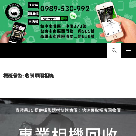
跳
至
主
要
內
容
搜
二手手手機相機專賣店 – 收購領導品牌，透過買賣更環保
尋
主要選單
標籤彙整: 收購單眼相機