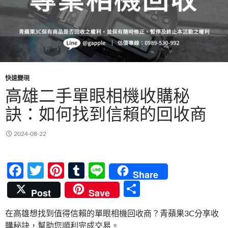
快速變現
高雄二手單眼相機收購秘
訣：如何找到信賴的回收商
2024-08-22
F
T
Pi
T
Li
Share
ac
w
nt
u
n
分
Post
Save
e
itt
er
m
e
享
在高雄想找到值得信賴的單眼相機回收商？青蘋果3C分享收
b
er
es
bl
購秘訣，幫助您順利完成交易。