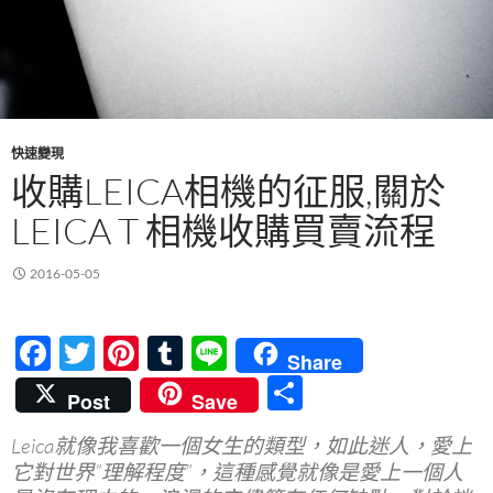
快速變現
收購LEICA相機的征服,關於
LEICA T 相機收購買賣流程
2016-05-05
F
T
Pi
T
Li
Share
ac
w
nt
u
n
分
Post
Save
e
itt
er
m
e
享
Leica就像我喜歡一個女生的類型，如此迷人，愛上
b
er
es
bl
它對世界”理解程度”，這種感覺就像是愛上一個人