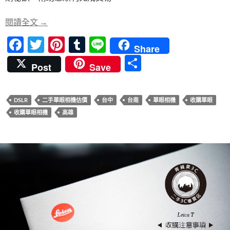
o
t
r
o
高雄二手單眼相機收購秘訣：如何找到信賴的回收商
閱讀全文
→
k
F
T
Pi
T
Li
Share
ac
w
nt
u
n
分
Post
Save
e
itt
er
m
e
享
b
er
es
bl
DSLR
二手單眼相機估價
台中
台南
單眼相機
收購單眼
o
t
r
收購單眼相機
高雄
o
k