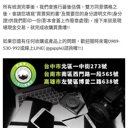
所有檢測完畢後，我們會進行最後估價，雙方同意價格之
後，會請您填寫”買賣契約書”及需要您的身分證明文件(身分
證)供我們影印一份(影本會蓋上作廢章處理)，接下來就是現
場現金交易，就完成收購買賣嘍!!
如果您還有任何收購或產品上的問題，歡迎隨時來電0989-
530-992或線上LINE( @gapple)諮詢喔!!:)