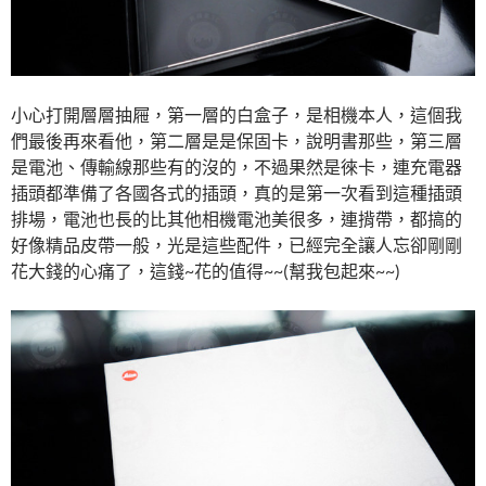
小心打開層層抽屜，第一層的白盒子，是相機本人，這個我
們最後再來看他，第二層是是保固卡，說明書那些，第三層
是電池、傳輸線那些有的沒的，不過果然是徠卡，連充電器
插頭都準備了各國各式的插頭，真的是第一次看到這種插頭
排場，電池也長的比其他相機電池美很多，連揹帶，都搞的
好像精品皮帶一般，光是這些配件，已經完全讓人忘卻剛剛
花大錢的心痛了，這錢~花的值得~~(幫我包起來~~)