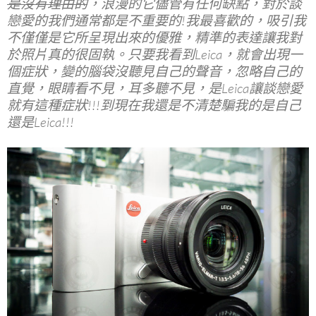
o
t
r
是沒有理由的
，浪漫的它儘管有任何缺點，對於談
o
戀愛的我們通常都是不重要的!我最喜歡的，吸引我
不僅僅是它所呈現出來的優雅，精準的表達讓我對
k
於照片真的很固執。只要我看到Leica，就會出現一
個症狀，變的腦袋沒聽見自己的聲音，忽略自己的
直覺，眼睛看不見，耳多聽不見，是Leica讓談戀愛
就有這種症狀!!!到現在我還是不清楚騙我的是自己
還是Leica!!!