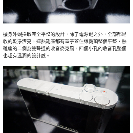
機身外觀採取完全平整的設計，除了電源鍵之外，全部都是
收的乾淨漂亮，連熱靴座都有蓋子蓋住讓機頂整個平整，熱
靴座的二側為雙聲道的收音麥克風，四個小孔的收音孔整個
也超有溫潤的設計感。