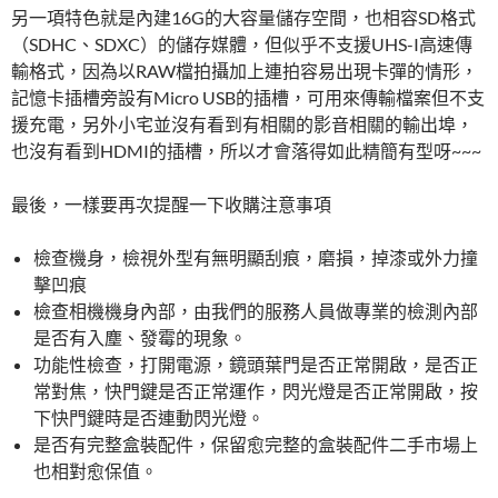
另一項特色就是內建16G的大容量儲存空間，也相容SD格式
（SDHC、SDXC）的儲存媒體，但似乎不支援UHS-I高速傳
輸格式，因為以RAW檔拍攝加上連拍容易出現卡彈的情形，
記憶卡插槽旁設有Micro USB的插槽，可用來傳輸檔案但不支
援充電，另外小宅並沒有看到有相關的影音相關的輸出埠，
也沒有看到HDMI的插槽，所以才會落得如此精簡有型呀~~~
最後，一樣要再次提醒一下收購注意事項
檢查機身，檢視外型有無明顯刮痕，磨損，掉漆或外力撞
擊凹痕
檢查相機機身內部，由我們的服務人員做專業的檢測內部
是否有入塵、發霉的現象。
功能性檢查，打開電源，鏡頭葉門是否正常開啟，是否正
常對焦，快門鍵是否正常運作，閃光燈是否正常開啟，按
下快門鍵時是否連動閃光燈。
是否有完整盒裝配件，保留愈完整的盒裝配件二手市場上
也相對愈保值。