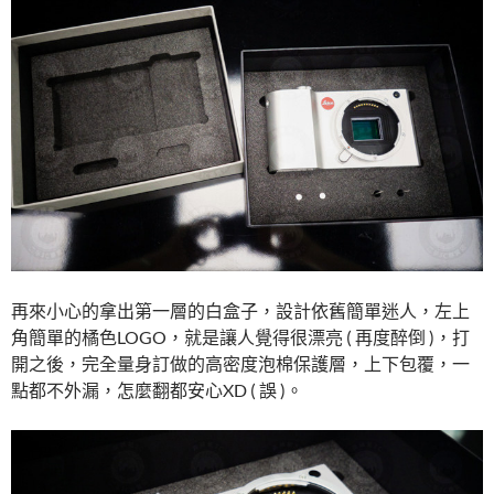
再來小心的拿出第一層的白盒子，設計依舊簡單迷人，左上
角簡單的橘色LOGO，就是讓人覺得很漂亮 ( 再度醉倒 )，打
開之後，完全量身訂做的高密度泡棉保護層，上下包覆，一
點都不外漏，怎麼翻都安心XD ( 誤 )。