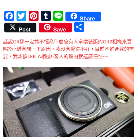
F
T
Pi
T
Li
Share
ac
w
nt
u
n
分
Post
Save
e
itt
er
m
e
享
話說GR迷一定搞不懂為什麼會有人拿精裝版的GR2相機來賣
b
er
es
bl
呢??小編有問一下原因，我沒有覺得不好，目前不輔合我的需
o
t
r
要，我想換LEICA相機!!客人的理由就這麼任性~~
o
k