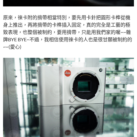
原來，徠卡附的揹帶相當特別，要先用卡針把圓形卡榫從機
身上推出，再將揹帶的卡榫插入固定，真的完全是工藝的極
致表現，也整個被制約，要用揹帶，只能用我們家的喔~~雜
牌BYE BYE~不過，我相信使用徠卡的人也是很甘願被制約的
~~(愛心)