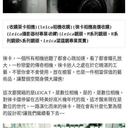
(收購萊卡相機)(leica相機收購)(徠卡相機高價收購)
(
Leica
攝影器材專業
收購
)(
Leica
鏡頭、M系列鏡頭、R系
列鏡頭S系列鏡頭、
Leica
望遠鏡專業買賣)
徠卡，一個所有相機迷聽了都會心跳加速，看了都會瞳孔放
大，一秒戀愛的傳奇相機，徠卡迷人之處在於它精湛的工
藝，不管你會不會使用，放在櫥窗，也是一件相當保值的藝
術品，讓整個空間身價大躍進!
這次要開箱的是LEICA T，是數位相機，是的，是數位相機，
對徠卡還停留在古時美好底片機年代的我，這才醒來現在是
數位的世代，一路演化而來的徠卡，現在會有什麼化繁為簡
的設計呢?讓我們繼續看下去~~