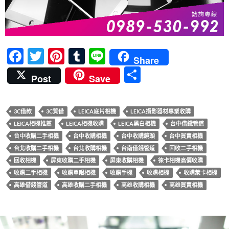
F
T
Pi
T
Li
Share
ac
w
nt
u
n
分
Post
Save
e
itt
er
m
e
享
b
er
es
bl
3C借款
3C質借
LEICA底片相機
LEICA攝影器材專業收購
o
t
r
LEICA相機推薦
LEICA相機收購
LEICA黑白相機
台中借錢管道
o
台中收購二手相機
台中收購相機
台中收購鏡頭
台中買賣相機
k
台北收購二手相機
台北收購相機
台南借錢管道
回收二手相機
回收相機
屏東收購二手相機
屏東收購相機
徠卡相機高價收購
收購二手相機
收購單眼相機
收購手機
收購相機
收購萊卡相機
高雄借錢管道
高雄收購二手相機
高雄收購相機
高雄買賣相機