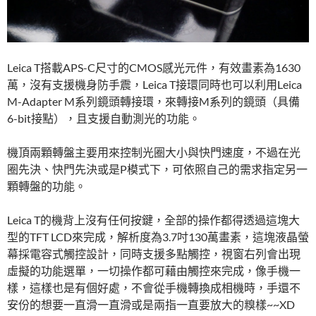
Leica T搭載APS-C尺寸的CMOS感光元件，有效畫素為1630
萬，沒有支援機身防手震，Leica T接環同時也可以利用Leica
M-Adapter M系列鏡頭轉接環，來轉接M系列的鏡頭（具備
6-bit接點），且支援自動測光的功能。
機頂兩顆轉盤主要用來控制光圈大小與快門速度，不過在光
圈先決、快門先決或是P模式下，可依照自己的需求指定另一
顆轉盤的功能。
Leica T的機背上沒有任何按鍵，全部的操作都得透過這塊大
型的TFT LCD來完成，解析度為3.7吋130萬畫素，這塊液晶螢
幕採電容式觸控設計，同時支援多點觸控，視窗右列會出現
虛擬的功能選單，一切操作都可藉由觸控來完成，像手機一
樣，這樣也是有個好處，不會從手機轉換成相機時，手還不
安份的想要一直滑一直滑或是兩指一直要放大的糗樣~~XD