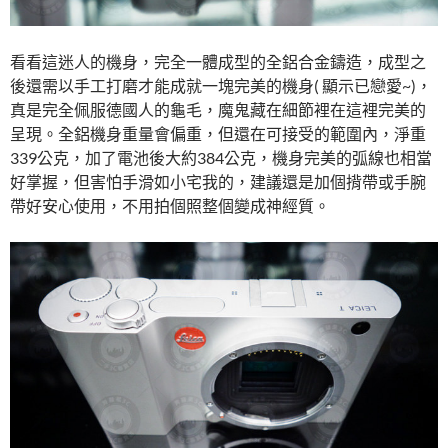
看看這迷人的機身，完全一體成型的全鋁合金鑄造，成型之
後還需以手工打磨才能成就一塊完美的機身( 顯示已戀愛~)，
真是完全佩服德國人的龜毛，魔鬼藏在細節裡在這裡完美的
呈現。全鋁機身重量會偏重，但還在可接受的範圍內，淨重
339公克，加了電池後大約384公克，機身完美的弧線也相當
好掌握，但害怕手滑如小宅我的，建議還是加個揹帶或手腕
帶好安心使用，不用拍個照整個變成神經質。