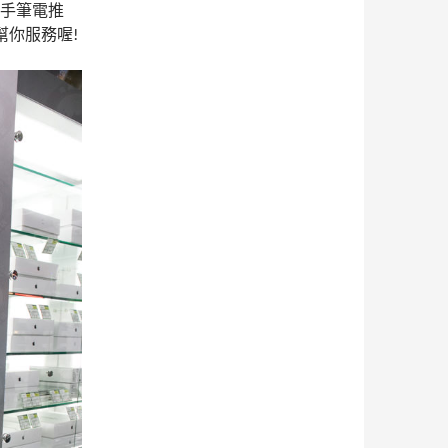
二手筆電推
員幫你服務喔!