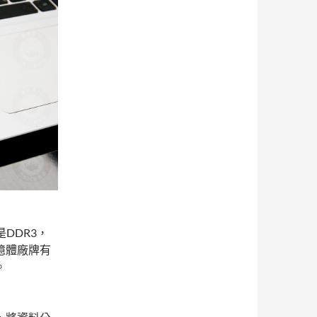
是DDR3，
憶體廠牌有
。