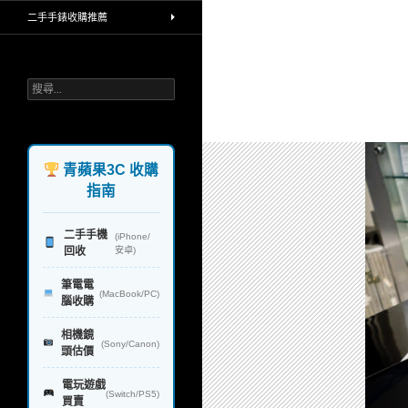
買賣中古相機，手機高價收購，堅持
二手手錶收購推薦
環保理念，回收再利用，不製造汙染
給地球，一對一透明線上line報價，
公開收購流程，iphone手機 ipad平
板 單眼相機鏡頭 蘋果筆電和電腦 手
搜
錶 禮券 rimowa行李箱 精品，台北 台
尋
中 台南 高雄，實體連鎖門市，政府
關
合法立案，讓你免去所有麻煩，快速
鍵
換現金，業界首創
字:
青蘋果3C 收購
指南
二手手機
(iPhone/
回收
安卓)
筆電電
(MacBook/PC)
腦收購
相機鏡
(Sony/Canon)
頭估價
電玩遊戲
(Switch/PS5)
買賣