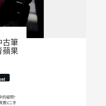
中古筆
青蘋果
ost
中的疑問?
買賣)(二手