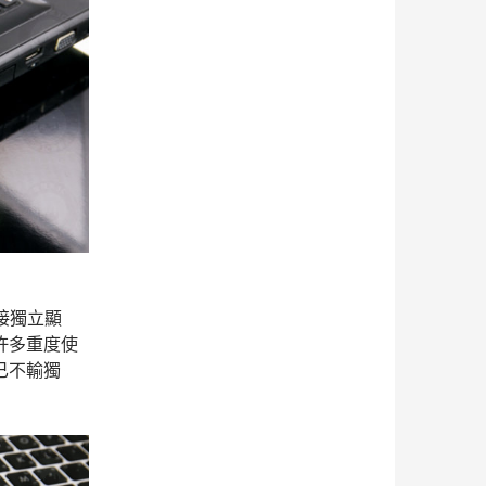
接獨立顯
許多重度使
已不輸獨