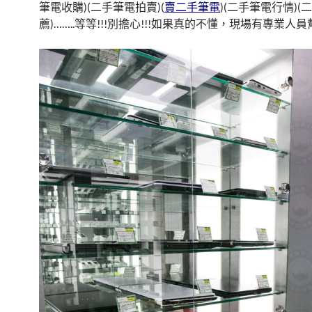
o
t
r
筆電收購)(二手筆電拍賣)(
賣二手筆電
)(二手筆電行情)(
o
薦)……..等等!!!別擔心!!!如果真的不懂，現場有專業人
k