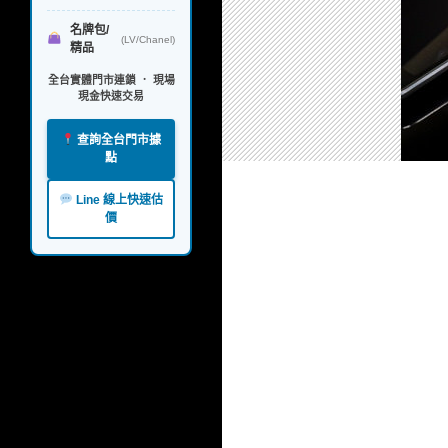
名牌包/
(LV/Chanel)
精品
全台實體門市連鎖 ． 現場
現金快速交易
查詢全台門市據
點
Line 線上快速估
價