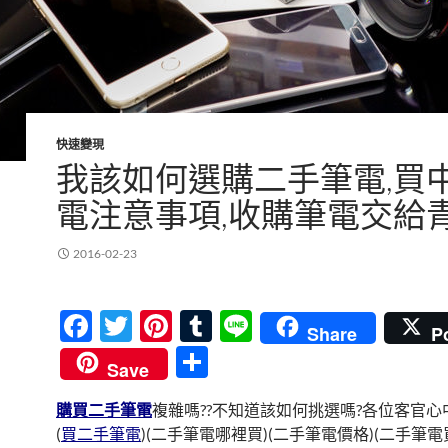
快速變現
我該如何選購二手筆電,買
電注意事項,收購筆電交給
2016-02-23
F
T
Pi
T
Li
Share
P
ac
w
nt
u
n
分
Save
e
itt
er
m
e
享
購買二手筆電
複雜嗎??不知道該如何挑選嗎?各位客官心
b
er
es
bl
(
買二手筆電
)(二手筆電哪裡買)(二手筆電價格)(二手筆電