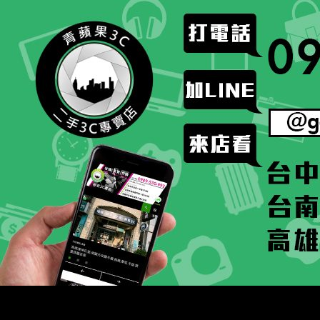
跳
至
主
要
內
容
搜
二手手手機相機專賣店 – 收購領導品牌，透過買賣更
尋