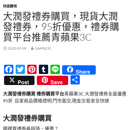
快速變現
大潤發禮券購買，現貨大潤
發禮券，95折優惠，禮券購
買平台推薦青蘋果3C
2022-05-09
GAPPLE3C
F
T
Pi
T
Li
Share
ac
w
nt
u
n
分
Post
Save
e
itt
er
m
e
享
大潤發禮券購買 禮券購買平台
青蘋果3C 大潤發禮券全面優惠
b
er
es
bl
95折 店家商品價格透明,門市面交,現金交易安全快速
o
t
r
o
大潤發禮券購買
k
哪裡買禮券最超值、優惠？