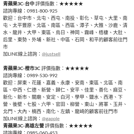
青蘋果3C-台中
評價指數：★★★★★
諮詢專線：0981-800-925
歡迎：台中市、北屯、西屯、南投、彰化、草屯、大里、南
屯、太平豐原、北區、南區、西區、潭子、大雅、沙鹿、清
水、龍井、大甲、東區、烏日、神岡、霧峰、梧棲、大肚、
后里、東勢、外埔、新社、中區、石岡、和平的顧客前往門
市
加LINE線上諮詢：
@justsell
青蘋果3C-橙市3C
評價指數：★★★★★
諮詢專線：0989-530-992
歡迎：屏東、花蓮、嘉義、永康、安南、東區、北區、南
區、中西、仁德、新營、歸仁、安平、佳里、善化、麻豆、
新化、新市、關廟、安定、白河、學甲、鹽水、西港、下
營、後壁、七股、六甲、官田、柳營、東山、將軍、玉井、
北門、大內、楠西、南化、左鎮、龍崎的顧客前往門市
加LINE線上諮詢：
@gapple
青蘋果3C-高雄左營
評價指數：★★★★★
諮詢專線：0985-060-453