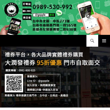
跳
至
主
要
內
容
搜
二手手手機相機專賣店 – 收購領導品牌，透過買賣更環保
尋
主要選單