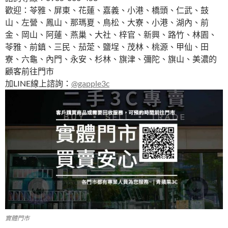
歡迎：苓雅、屏東、花蓮、嘉義、小港、橋頭、仁武、鼓
山、左營、鳳山、那瑪夏、鳥松、大寮、小港、湖內、前
金、岡山、阿蓮、燕巢、大社、梓官、新興、路竹、林園、
苓雅、前鎮、三民、茄萣、鹽埕、茂林、桃源、甲仙、田
寮、六龜、內門、永安、杉林、旗津、彌陀、旗山、美濃的
顧客前往門市
加LINE線上諮詢：
@gapple3c
實體門市