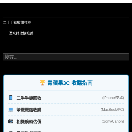
二手手錶收購推薦
潛水錶收購推薦
搜
尋
關
鍵
字:
青蘋果3C 收購指南
二手手機回收
(iPhone/安卓)
筆電電腦收購
(MacBook/PC)
相機鏡頭估價
(Sony/Canon)