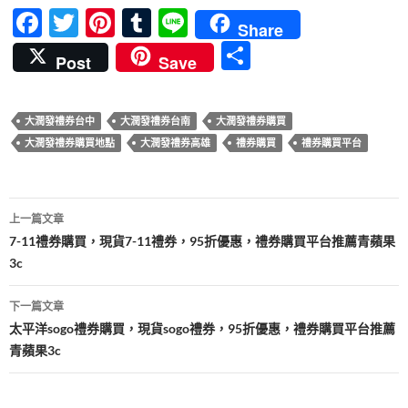
F
T
Pi
T
Li
Share
ac
w
nt
u
n
分
Post
Save
e
itt
er
m
e
享
b
er
es
bl
大潤發禮券台中
大潤發禮券台南
大潤發禮券購買
o
t
r
大潤發禮券購買地點
大潤發禮券高雄
禮券購買
禮券購買平台
o
k
文
上一篇文章
章
7-11禮券購買，現貨7-11禮券，95折優惠，禮券購買平台推薦青蘋果
3c
導
覽
下一篇文章
太平洋sogo禮券購買，現貨sogo禮券，95折優惠，禮券購買平台推薦
青蘋果3c