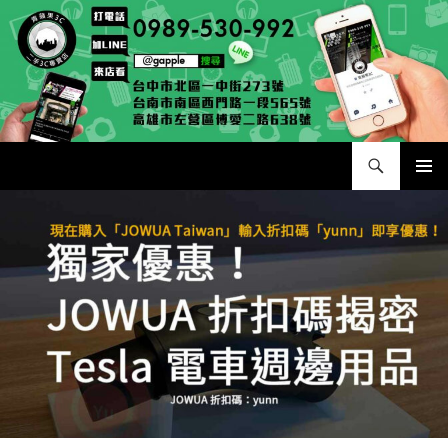
跳
至
主
要
內
容
搜
二手手手機相機專賣店 – 收購領導品牌，透過買賣更環保
尋
主要選單