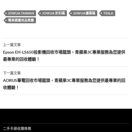
e
itt
er
m
e
享
b
er
es
bl
JOWUA TAIWAN
JOWUA 折扣碼
JOWUA優惠碼
TESLA
o
t
r
電車週邊用品推薦
o
k
文
上一篇文章
章
Epson EH-LS650投影機回收市場龍頭，青蘋果3C專業服務為您提供
最專業的回收體驗！
導
覽
下一篇文章
AORUS筆電回收市場龍頭，青蘋果3C專業服務為您提供最專業的回
收體驗！
二手手錶收購推薦