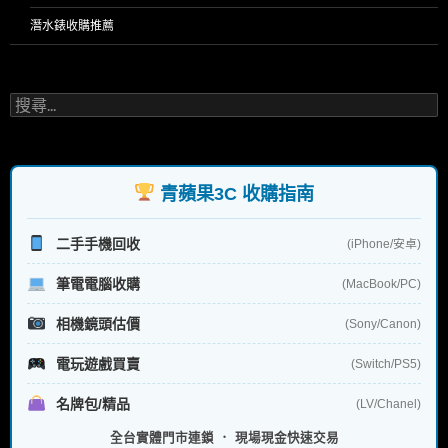
潛水錶收購推薦
搜
尋
關
鍵
字:
青蘋果3C 收購指南
二手手機回收
(iPhone/安卓)
筆電電腦收購
(MacBook/PC)
相機鏡頭估價
(Sony/Canon)
電玩遊戲買賣
(Switch/PS5)
名牌包/精品
(LV/Chanel)
全台實體門市連鎖 ． 現場現金快速交易