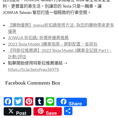
利、更豐富的車生活。別讓您的 Tesla 只是一輛車，讓
JOWUA Taiwan 幫您打造一個極致的行車空間。
【購物優惠】jowua折扣碼使用方法- 為您的購物帶來更多
優惠
JOWUA 折扣碼/ 折價券優惠推薦
2023 Tesla Model 3購車指南 – 選對配置、省荷包
【特斯拉推薦碼】2023 Tesla Model 3購車全記錄 Part I –
計劃/評估
點擊開始使用特斯拉推薦連結 ->
https://ts.la/bensfyao36976
Facebook Comments Box
F
T
Pi
T
Li
Share
ac
w
nt
u
n
分
Post
Save