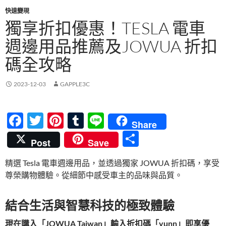
快速變現
獨享折扣優惠！TESLA 電車
週邊用品推薦及JOWUA 折扣
碼全攻略
2023-12-03
GAPPLE3C
F
T
Pi
T
Li
Share
ac
w
nt
u
n
分
Post
Save
e
itt
er
m
e
享
精選 Tesla 電車週邊用品，並透過獨家 JOWUA 折扣碼，享受
b
er
es
bl
尊榮購物體驗。從細節中感受車主的品味與品質。
o
t
r
o
結合生活與智慧科技的極致體驗
k
現在購入「JOWUA Taiwan」輸入折扣碼「yunn」即享優