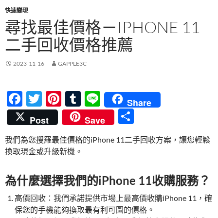
快速變現
尋找最佳價格－IPHONE 11
二手回收價格推薦
2023-11-16
GAPPLE3C
F
T
Pi
T
Li
Share
ac
w
nt
u
n
分
Post
Save
e
itt
er
m
e
享
我們為您搜羅最佳價格的iPhone 11二手回收方案，讓您輕鬆
b
er
es
bl
換取現金或升級新機。
o
t
r
o
為什麼選擇我們的iPhone 11收購服務？
k
高價回收：我們承諾提供市場上最高價收購iPhone 11，確
保您的手機能夠換取最有利可圖的價格。