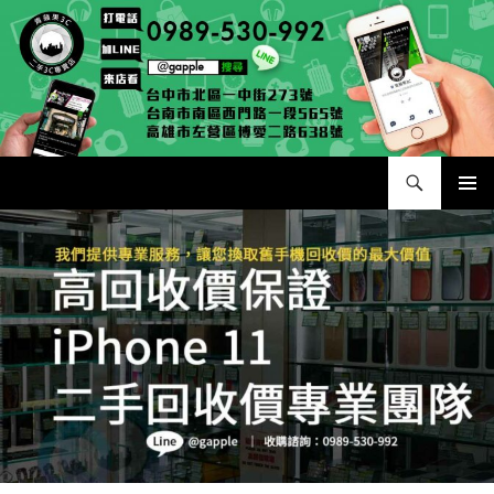
跳
至
主
要
內
容
搜
二手手手機相機專賣店 – 收購領導品牌，透過買賣更環保
尋
主要選單