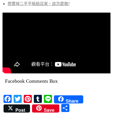
想賣掉二手平板給店家，該怎麼做?
Facebook Comments Box
F
T
Pi
T
Li
Share
ac
w
nt
u
n
分
Post
Save