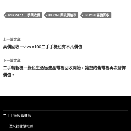
e
itt
er
m
e
享
b
er
es
bl
IPHONE11 二手回收價
IPHONE回收價格表
IPHONE舊機回收
o
t
r
o
文
k
上一篇文章
章
高價回收－vivo x100二手手機也有不凡價值
導
下一篇文章
覽
二手轉新機－綠色生活從液晶電視回收開始，讓您的舊電視再次發揮
價值。
二手手錶收購推薦
潛水錶收購推薦