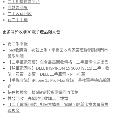
二手相機買賣平台
高雄青蘋果
二手收購回收
買二手手機
更多關於收購3C電子產品懶人包：
賣二手平板
ipad收購第一次就上手，平板回收專家帶您從網路到門市
獲取利潤
【二手筆電買賣】全台最高回收價格，二手筆電快速出售
【舊筆電回收】DELL INSPIRON 15 3000 (3511) 二手，收
購、買賣、寄賣、DELL 二手筆電、PTT推薦
【手機收購】iPhone 15 Pro Max 收購：尋找舊手機的新歸
宿
快速換現金，這5點會影響筆電回收價格
鏡頭回收，高價現金收購二手鏡頭
【二手電腦回收】如何賣掉桌上電腦？輕鬆汰換舊電腦換
取現金