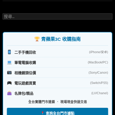
搜
尋
關
鍵
字:
青蘋果3C 收購指南
二手手機回收
(iPhone/安卓)
筆電電腦收購
(MacBook/PC)
相機鏡頭估價
(Sony/Canon)
電玩遊戲買賣
(Switch/PS5)
名牌包/精品
(LV/Chanel)
全台實體門市連鎖 ． 現場現金快速交易
查詢全台門市據點