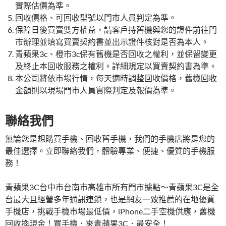
實際估價為準。
回收價格、可回收型號以門市人員判定為準。
保障日後買賣雙方權益，請客戶持舊機與您的證件前往門
市辦理並填寫買賣契約書並出示證件核對是否為本人。
青蘋果3c、橙市3c保有舊機是否回收之權利，並保留變更
及終止本回收服務之權利。詳細規定以買賣契約書為準。
本公司將依市場行情，每天適時調整回收價格，舊機回收
金額則以現場門市人員實際判定及報價為準。
聯絡我們
無論您是想購買手機、回收舊手機，我們的手機店將是您的
最佳選擇。立即聯絡我們，體驗專業、便捷、優質的手機服
務！
青蘋果3C台中市台南市高雄市所有門市據點～青蘋果3C是全
台最大且經營多年通訊連鎖，也是網友一致推薦的在地優質
手機店，挑戰手機市場最低價，iPhone二手空機供應，舊機
回收換現金！買手機．來青蘋果3C．最安全！