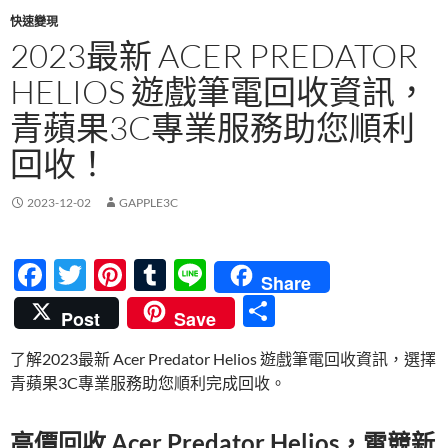
快速變現
2023最新 ACER PREDATOR
HELIOS 遊戲筆電回收資訊，
青蘋果3C專業服務助您順利
回收！
2023-12-02
GAPPLE3C
F
T
Pi
T
Li
Share
ac
w
nt
u
n
分
Post
Save
e
itt
er
m
e
享
了解2023最新 Acer Predator Helios 遊戲筆電回收資訊，選擇
b
er
es
bl
青蘋果3C專業服務助您順利完成回收。
o
t
r
o
高價回收 Acer Predator Helios，電競新