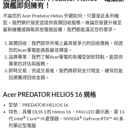
k
旗艦即刻擁有！
不論您的 Acer Predator Helios 外觀如何，只要是此系列機
型，我們樂於接受並提供高價回收服務。無論您是要升級至
最新機種或換取其他電競設備，我們都能滿足您的需求。
高價回收：我們提供市場上最具競爭力的回收價格，保證
您的Acer筆電能換取最佳價值。
品牌專業：我們了解Acer筆電的各種型號和特點，能提供
專業的評估與服務。
即時交易：完成交易後，我們將即刻支付現金，確保您能
迅速獲得回收金額。
Acer PREDATOR HELIOS 16 規格
型號：PREDATOR HELIOS 16
特色：具備 DLSS 3 的 Helios 16 、Mini LED 顯示器、第 13
®
®
代 Intel
Core™ i9 處理器、NVIDIA
GeForce RTX™ 40 系
列筆記型電腦