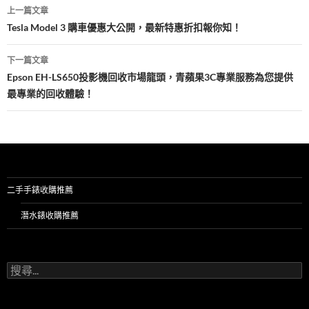
文
上一篇文章
章
Tesla Model 3 購車優惠大公開，最新特惠折扣報你知！
導
下一篇文章
覽
Epson EH-LS650投影機回收市場龍頭，青蘋果3C專業服務為您提供
最專業的回收體驗！
二手手錶收購推薦
潛水錶收購推薦
搜
尋
關
鍵