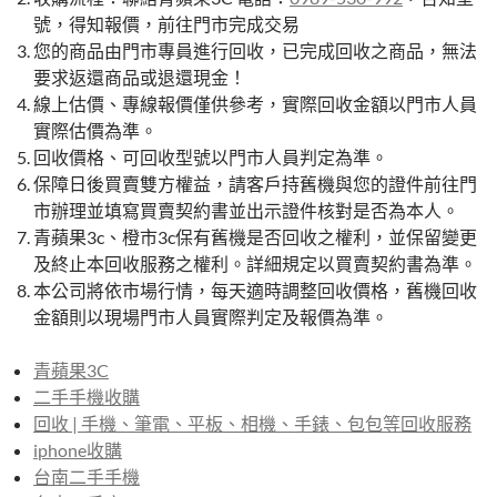
號，得知報價，前往門市完成交易
您的商品由門市專員進行回收，已完成回收之商品，無法
要求返還商品或退還現金！
線上估價、專線報價僅供參考，實際回收金額以門市人員
實際估價為準。
回收價格、可回收型號以門市人員判定為準。
保障日後買賣雙方權益，請客戶持舊機與您的證件前往門
市辦理並填寫買賣契約書並出示證件核對是否為本人。
青蘋果3c、橙市3c保有舊機是否回收之權利，並保留變更
及終止本回收服務之權利。詳細規定以買賣契約書為準。
本公司將依市場行情，每天適時調整回收價格，舊機回收
金額則以現場門市人員實際判定及報價為準。
青蘋果3C
二手手機收購
回收 | 手機、筆電、平板、相機、手錶、包包等回收服務
iphone收購
台南二手手機