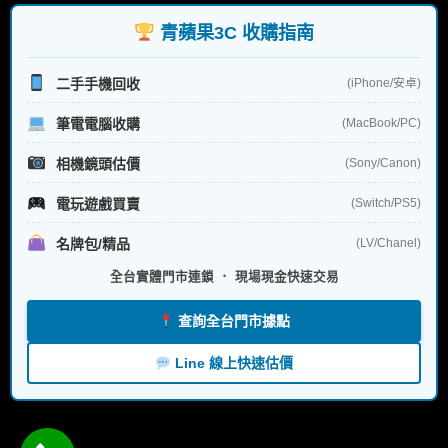
字:
青蘋果3C 收購指南
二手手機回收
(iPhone/安卓)
筆電電腦收購
(MacBook/PC)
相機鏡頭估價
(Sony/Canon)
電玩遊戲買賣
(Switch/PS5)
名牌包/精品
(LV/Chanel)
全台實體門市連鎖 ． 現場現金快速交易
查詢全台門市據點
Line 線上快速估價