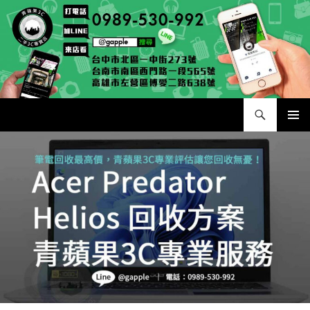
跳
至
主
要
內
容
搜
二手手手機相機專賣店 – 收購領導品牌，透過買賣更環保
尋
主要選單