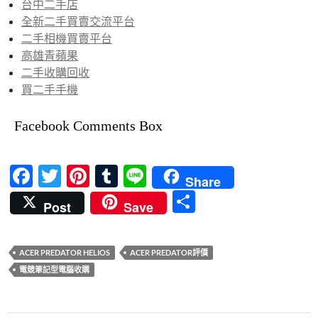
台中二手店
全新二手買賣交流平台
二手相機買賣平台
高雄青蘋果
二手收購回收
買二手手機
Facebook Comments Box
F
T
Pi
T
Li
Share
ac
w
nt
u
n
分
Post
Save
e
itt
er
m
e
享
b
er
es
bl
ACER PREDATOR HELIOS
ACER PREDATOR評價
o
t
r
電競筆記型電腦收購
o
k