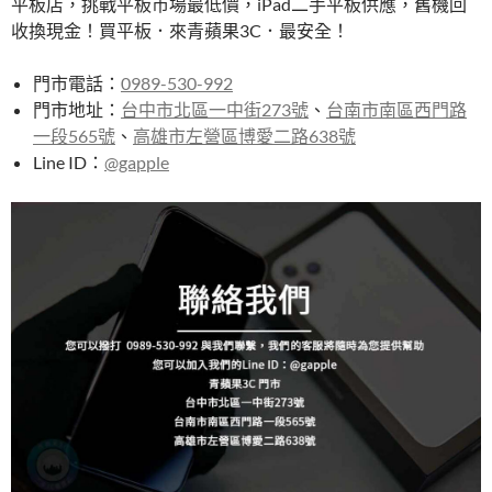
平板店，挑戰平板市場最低價，iPad二手平板供應，舊機回
收換現金！買平板．來青蘋果3C．最安全！
門市電話：
0989-530-992
門市地址：
台中市北區一中街273號
、
台南市南區西門路
一段565號
、
高雄市左營區博愛二路638號
Line ID：
@gapple