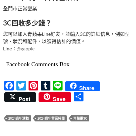
全門市正常營業
3C回收多少錢？
您可以加入青蘋果Line好友，並輸入3C的詳細信息，例如型
號、狀況和配件，以獲得估計的價值。
Line：
@gapple
Facebook Comments Box
F
T
Pi
T
Li
Share
ac
w
nt
u
n
分
Post
Save
e
itt
er
m
e
享
b
er
es
bl
2024過年活動
2024過年營業時間
青蘋果3C
o
t
r
o