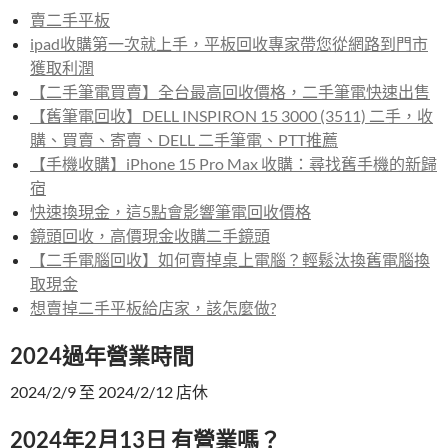
賣二手平板
ipad收購第一次就上手，平板回收專家帶您從網路到門市
獲取利潤
【二手筆電買賣】全台最高回收價格，二手筆電快速出售
【舊筆電回收】DELL INSPIRON 15 3000 (3511) 二手，收
購、買賣、寄賣、DELL 二手筆電、PTT推薦
【手機收購】iPhone 15 Pro Max 收購：尋找舊手機的新歸
宿
快速換現金，這5點會影響筆電回收價格
鏡頭回收，高價現金收購二手鏡頭
【二手電腦回收】如何賣掉桌上電腦？輕鬆汰換舊電腦換
取現金
想賣掉二手平板給店家，該怎麼做?
2024過年營業時間
2024/2/9 至 2024/2/12 店休
2024年2月13日 有營業嗎？