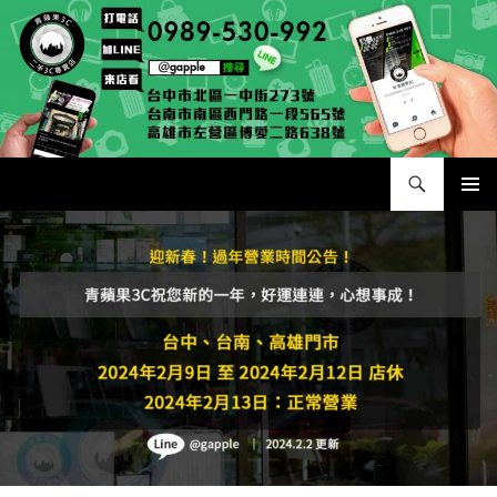
跳
至
主
要
內
容
搜
二手手手機相機專賣店 – 收購領導品牌，透過買賣更環保
尋
主要選單