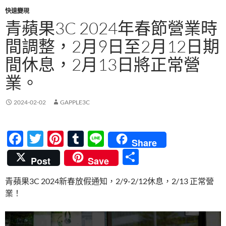
快速變現
青蘋果3C 2024年春節營業時
間調整，2月9日至2月12日期
間休息，2月13日將正常營
業。
2024-02-02
GAPPLE3C
F
T
Pi
T
Li
Share
ac
w
nt
u
n
分
Post
Save
e
itt
er
m
e
享
青蘋果3C 2024新春放假通知，2/9-2/12休息，2/13 正常營
b
er
es
bl
業！
o
t
r
o