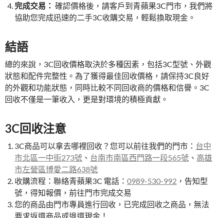
完成交易：
確認價格後，請客戶到青蘋果3C門市，我們將
協助您完成迅速的二手3C收購交易，輕鬆換取現金。
結語
總的來說，3C回收價格取決於多種因素，包括3C型號、外觀
狀態和配件完整性。為了獲得最佳回收價格，請保持3C良好
的外觀和功能狀態，同時比較不同回收商的價格和信譽。3C
回收不僅是一筆收入，更是對環境的積極貢獻。
3C回收注意
3C商品可以拿去哪裡回收？您可以前往我們的門市：
台中
市北區一中街273號
、
台南市南區西門路一段565號
、
高雄
市左營區博愛二路638號
收購流程：聯絡青蘋果3C 電話：
0989-530-992
，告知型
號，得知報價，前往門市完成交易
您的商品由門市專員進行回收，已完成回收之商品，無法
要求返還商品或退還現金！