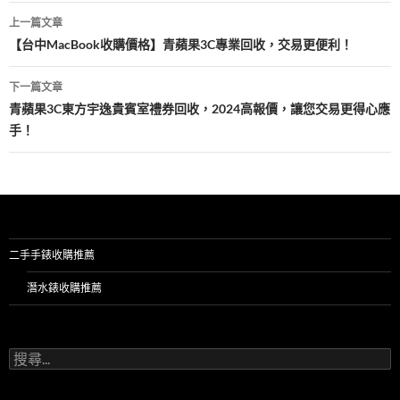
文
k
上一篇文章
章
【台中MacBook收購價格】青蘋果3C專業回收，交易更便利！
導
下一篇文章
覽
青蘋果3C東方宇逸貴賓室禮券回收，2024高報價，讓您交易更得心應
手！
二手手錶收購推薦
潛水錶收購推薦
搜
尋
關