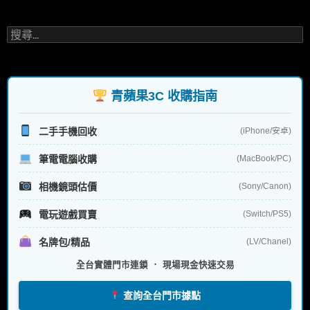
搜
尋
關
鍵
字:
青蘋果3C 收購指南
二手手機回收
(iPhone/安卓)
筆電電腦收購
(MacBook/PC)
相機鏡頭估價
(Sony/Canon)
電玩遊戲買賣
(Switch/PS5)
名牌包/精品
(LV/Chanel)
全台實體門市連鎖 ． 現場現金快速交易
查詢全台門市據點