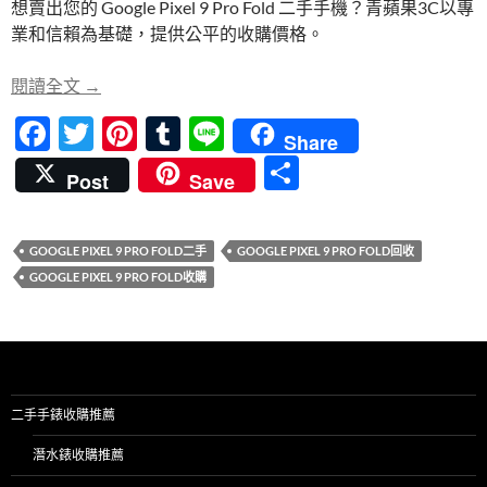
想賣出您的 Google Pixel 9 Pro Fold 二手手機？青蘋果3C以專
b
er
es
bl
業和信賴為基礎，提供公平的收購價格。
o
t
r
o
為什麼選擇青蘋果3C收購您的 Google Pixel 9 Pro F
閱讀全文
→
k
F
T
Pi
T
Li
Share
ac
w
nt
u
n
分
Post
Save
e
itt
er
m
e
享
b
er
es
bl
GOOGLE PIXEL 9 PRO FOLD二手
GOOGLE PIXEL 9 PRO FOLD回收
o
t
r
GOOGLE PIXEL 9 PRO FOLD收購
o
k
二手手錶收購推薦
潛水錶收購推薦