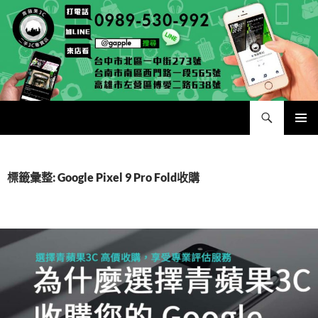
跳
至
主
要
內
容
搜
二手手手機相機專賣店 – 收購領導品牌，透過買賣更環保
尋
主要選單
標籤彙整: Google Pixel 9 Pro Fold收購