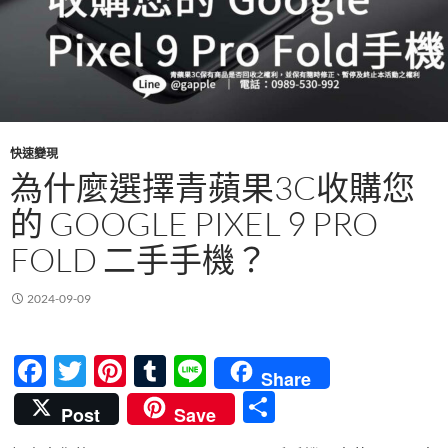
快速變現
為什麼選擇青蘋果3C收購您
的 GOOGLE PIXEL 9 PRO
FOLD 二手手機？
2024-09-09
F
T
Pi
T
Li
Share
ac
w
nt
u
n
分
Post
Save
e
itt
er
m
e
享