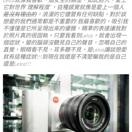
Leica就像我喜歡一個女生的類型，如此迷人，愛上
b
er
es
bl
它對世界”理解程度”，這種感覺就像是愛上一個人
o
t
r
是沒有理由的
，浪漫的它儘管有任何缺點，對於談
o
戀愛的我們通常都是不重要的!我最喜歡的，吸引我
不僅僅是它所呈現出來的優雅，精準的表達讓我對
k
於照片真的很固執。只要我看到Leica，就會出現一
個症狀，變的腦袋沒聽見自己的聲音，忽略自己的
直覺，眼睛看不見，耳多聽不見，是Leica讓談戀愛
就有這種症狀!!!到現在我還是不清楚騙我的是自己
還是Leica!!!