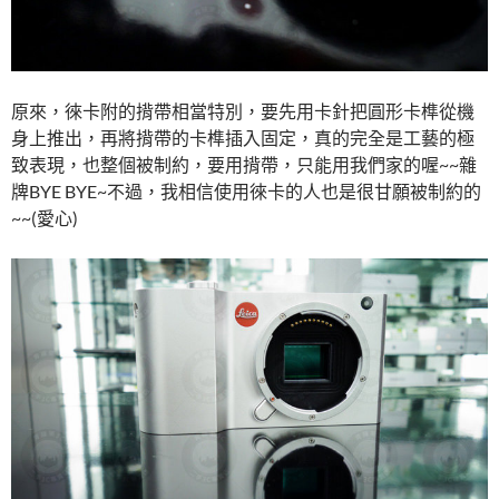
原來，徠卡附的揹帶相當特別，要先用卡針把圓形卡榫從機
身上推出，再將揹帶的卡榫插入固定，真的完全是工藝的極
致表現，也整個被制約，要用揹帶，只能用我們家的喔~~雜
牌BYE BYE~不過，我相信使用徠卡的人也是很甘願被制約的
~~(愛心)