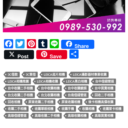
F
T
Pi
T
Li
Share
ac
w
nt
u
n
分
Post
Save
e
itt
er
m
e
享
b
er
es
bl
3C借款
3C質借
LEICA底片相機
LEICA攝影器材專業收購
o
t
r
LEICA相機推薦
LEICA相機收購
LEICA黑白相機
台中借錢管道
o
台中收購二手相機
台中收購相機
台中收購鏡頭
台中買賣相機
k
台北收購二手相機
台北收購相機
台南借錢管道
回收二手相機
回收相機
屏東收購二手相機
屏東收購相機
徠卡相機高價收購
收購二手相機
收購單眼相機
收購手機
收購相機
收購萊卡相機
高雄借錢管道
高雄收購二手相機
高雄收購相機
高雄買賣相機