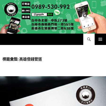
跳
至
主
要
內
容
搜
二手手手機相機專賣店 – 收購領導品牌，透過買賣更環保
尋
主要選單
標籤彙整: 高雄借錢管道