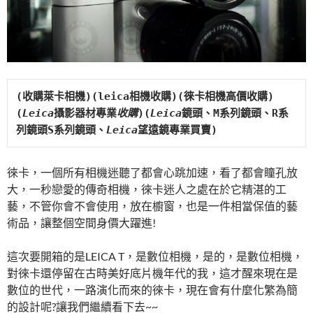
(收購萊卡相機)(leica相機收購)(徠卡相機高價收購)
(
Leica
攝影器材專業
收購
)(
Leica
鏡頭、M系列鏡頭、R系
列鏡頭S系列鏡頭、
Leica
望遠鏡專業買賣)
徠卡，一個所有相機迷聽了都會心跳加速，看了都會瞳孔放
大，一秒戀愛的傳奇相機，徠卡迷人之處在於它精湛的工
藝，不管你會不會使用，放在櫥窗，也是一件相當保值的藝
術品，讓整個空間身價大躍進!
這次要開箱的是LEICA T，是數位相機，是的，是數位相機，
對徠卡還停留在古時美好底片機年代的我，這才醒來現在是
數位的世代，一路演化而來的徠卡，現在會有什麼化繁為簡
的設計呢?讓我們繼續看下去~~