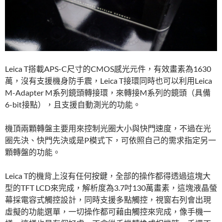
Leica T搭載APS-C尺寸的CMOS感光元件，有效畫素為1630
萬，沒有支援機身防手震，Leica T接環同時也可以利用Leica
M-Adapter M系列鏡頭轉接環，來轉接M系列的鏡頭（具備
6-bit接點），且支援自動測光的功能。
機頂兩顆轉盤主要用來控制光圈大小與快門速度，不過在光
圈先決、快門先決或是P模式下，可依照自己的需求指定另一
顆轉盤的功能。
Leica T的機背上沒有任何按鍵，全部的操作都得透過這塊大
型的TFT LCD來完成，解析度為3.7吋130萬畫素，這塊液晶螢
幕採電容式觸控設計，同時支援多點觸控，視窗右列會出現
虛擬的功能選單，一切操作都可藉由觸控來完成，像手機一