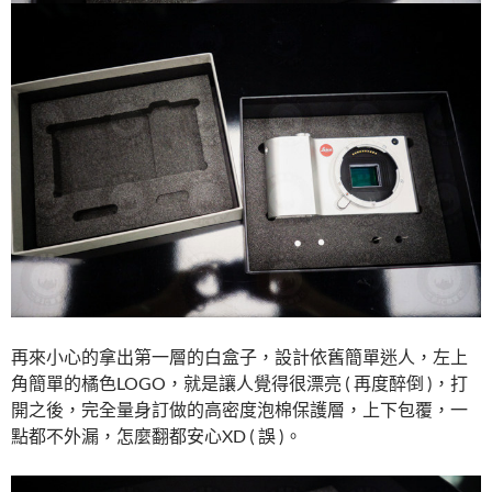
再來小心的拿出第一層的白盒子，設計依舊簡單迷人，左上
角簡單的橘色LOGO，就是讓人覺得很漂亮 ( 再度醉倒 )，打
開之後，完全量身訂做的高密度泡棉保護層，上下包覆，一
點都不外漏，怎麼翻都安心XD ( 誤 )。