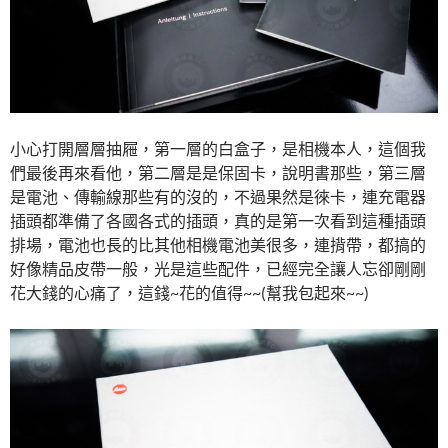
小心打開層層抽屜，第一層的白盒子，是相機本人，這個我
們最後再來看他，第二層是是保固卡，說明書那些，第三層
是電池、傳輸線那些有的沒的，不過果然是徠卡，連充電器
插頭都準備了各國各式的插頭，真的是第一次看到這種插頭
排場，電池也長的比其他相機電池美很多，連揹帶，都搞的
好像精品皮帶一般，光是這些配件，已經完全讓人忘卻剛剛
花大錢的心痛了，這錢~花的值得~~(幫我包起來~~)