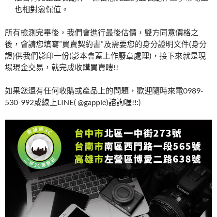
也相對愈保值。
所有檢測完畢後，我們會進行最後估價，雙方同意價格之
後，會請您填寫”買賣契約書”及需要您的身分證明文件(身分
證)供我們影印一份(影本會蓋上作廢章處理)，接下來就是現
場現金交易，就完成收購買賣嘍!!
如果您還有任何收購或產品上的問題，歡迎隨時來電0989-
530-992或線上LINE( @gapple)諮詢喔!!:)