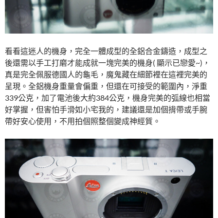
看看這迷人的機身，完全一體成型的全鋁合金鑄造，成型之
後還需以手工打磨才能成就一塊完美的機身( 顯示已戀愛~)，
真是完全佩服德國人的龜毛，魔鬼藏在細節裡在這裡完美的
呈現。全鋁機身重量會偏重，但還在可接受的範圍內，淨重
339公克，加了電池後大約384公克，機身完美的弧線也相當
好掌握，但害怕手滑如小宅我的，建議還是加個揹帶或手腕
帶好安心使用，不用拍個照整個變成神經質。