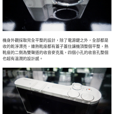
機身外觀採取完全平整的設計，除了電源鍵之外，全部都是
收的乾淨漂亮，連熱靴座都有蓋子蓋住讓機頂整個平整，熱
靴座的二側為雙聲道的收音麥克風，四個小孔的收音孔整個
也超有溫潤的設計感。