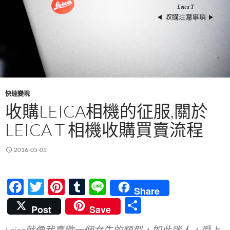
快速變現
收購LEICA相機的征服,關於
LEICA T 相機收購買賣流程
2016-05-05
F
T
Pi
T
Li
Share
ac
w
nt
u
n
分
Post
Save
e
itt
er
m
e
享