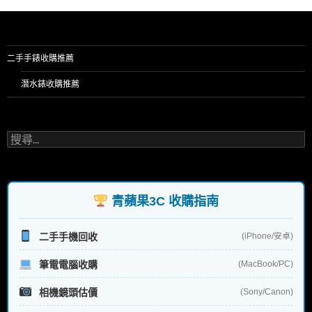
二手手錶收購推薦
潛水錶收購推薦
搜
尋
關
鍵
字:
青蘋果3C 收購指南
二手手機回收
(iPhone/安卓)
筆電電腦收購
(MacBook/PC)
相機鏡頭估價
(Sony/Canon)