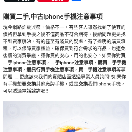
e
itt
er
m
e
享
b
er
es
bl
購買二手,中古iphone手機注意事項
o
t
r
現今網路詐騙興盛，價格不一，有些客人雖然找到了便宜的
o
價格但拿到手機之後不僅商品不符合期待，後續問題更是找
k
不到賣家解決，有的甚至有贓貨的疑慮。有了透明的購買流
程，可以保障買家權益，確保買到符合需求的商品，也避免
後續的消費爭議，讓你買的安心，用的也安心。如果你對
買
二手iphone注意事項
，
二手iphone注意事項
，
購買二手手機
注意事項
，
通訊行買手機注意事項
，
買二手機注意事項
等等
問題……更應該來我們的實體店面透過專業人員詢問!!如果你
有手機想要
交換
其他廠牌手機，或是
交換
我們iphone手機，
可以透過電話諮詢喔!!