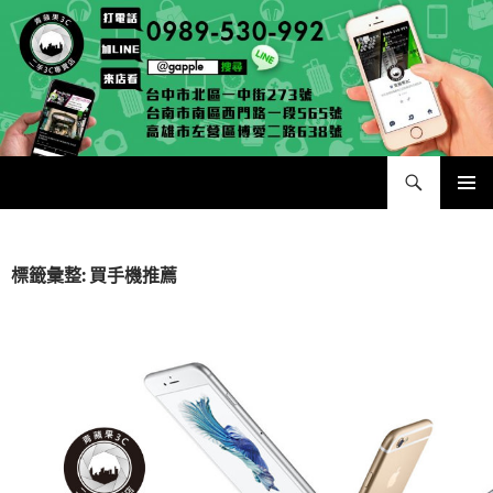
跳
至
主
要
內
容
搜
二手手手機相機專賣店 – 收購領導品牌，透過買賣更環保
尋
主要選單
標籤彙整: 買手機推薦