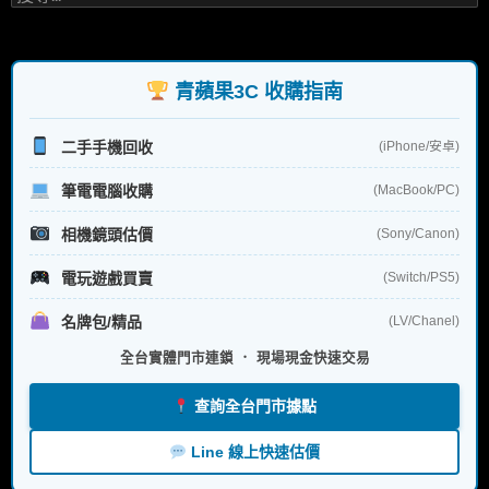
尋
關
鍵
字:
青蘋果3C 收購指南
二手手機回收
(iPhone/安卓)
筆電電腦收購
(MacBook/PC)
相機鏡頭估價
(Sony/Canon)
電玩遊戲買賣
(Switch/PS5)
名牌包/精品
(LV/Chanel)
全台實體門市連鎖 ． 現場現金快速交易
查詢全台門市據點
Line 線上快速估價