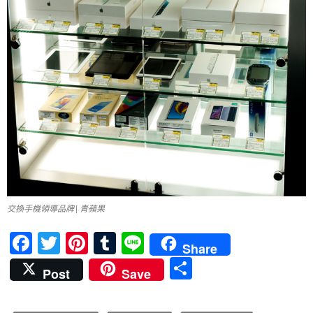
交換手機領導品牌 | 青蘋果
F
T
Pi
T
Li
Share
ac
w
nt
u
n
分
Post
Save
e
itt
er
m
e
享
b
er
es
bl