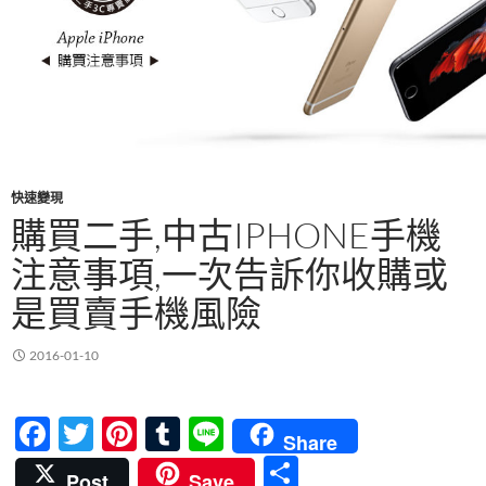
快速變現
購買二手,中古IPHONE手機
注意事項,一次告訴你收購或
是買賣手機風險
2016-01-10
F
T
Pi
T
Li
Share
ac
w
nt
u
n
分
Post
Save