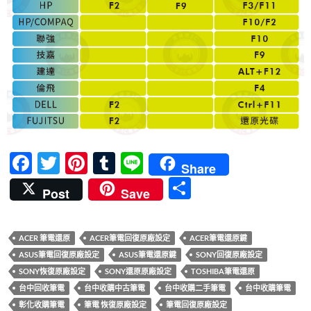
F
T
Pi
T
Li
Share
ac
w
nt
u
n
分
Post
Save
e
itt
er
m
e
享
b
er
es
bl
ACER 筆電還原
ACER筆電回復原廠設定
ACER筆電還原鍵
o
t
r
ASUS筆電回復原廠設定
ASUS筆電還原鍵
SONY回復原廠設定
o
SONY恢復原廠設定
SONY還原原廠設定
TOSHIBA筆電還原
k
台中回收筆電
台中收購中古筆電
台中收購二手筆電
台中收購筆電
彰化收購筆電
筆電 恢復原廠設定
筆電回復原廠設定