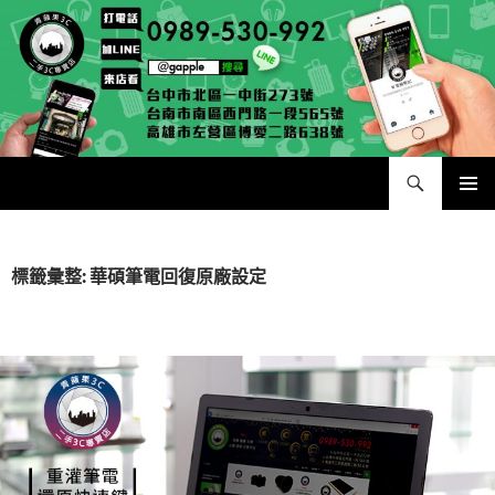
跳
至
主
要
內
容
搜
二手手手機相機專賣店 – 收購領導品牌，透過買賣更環保
尋
主要選單
標籤彙整: 華碩筆電回復原廠設定