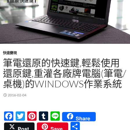
快速變現
筆電還原的快速鍵,輕鬆使用
還原鍵,重灌各廠牌電腦(筆電/
桌機)的WINDOWS作業系統
2016-02-04
F
T
Pi
T
Li
Share
ac
w
nt
u
n
分
Post
Save