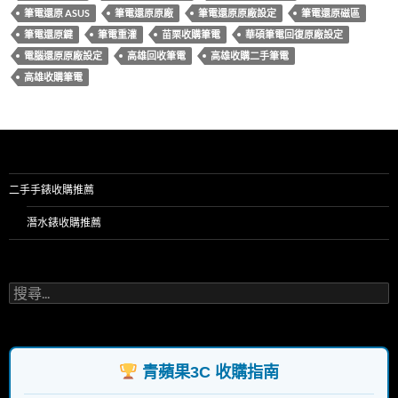
筆電還原 ASUS
筆電還原原廠
筆電還原原廠設定
筆電還原磁區
筆電還原鍵
筆電重灌
苗栗收購筆電
華碩筆電回復原廠設定
電腦還原原廠設定
高雄回收筆電
高雄收購二手筆電
高雄收購筆電
二手手錶收購推薦
潛水錶收購推薦
搜
尋
關
鍵
字:
青蘋果3C 收購指南