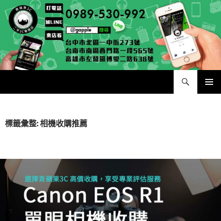
跳
至
主
要
內
容
搜
二手手手機相機專賣店 – 收購領導品牌，透過買賣更環保
尋
主要選單
標籤彙整: 相機收購推薦