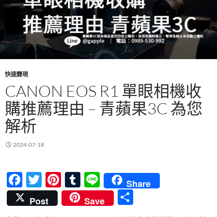
快速變現
CANON EOS R1 單眼相機收
購推薦理由 – 青蘋果3C 為您
解析
2024-07-18
F
T
Pi
T
Li
Share
ac
w
nt
u
n
分
Post
Save
e
itt
er
m
e
享