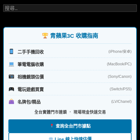
搜
尋
關
鍵
字:
青蘋果3C 收購指南
二手手機回收
(iPhone/安卓)
筆電電腦收購
(MacBook/PC)
相機鏡頭估價
(Sony/Canon)
電玩遊戲買賣
(Switch/PS5)
名牌包/精品
(LV/Chanel)
全台實體門市連鎖 ． 現場現金快速交易
查詢全台門市據點
Line 線上快速估價