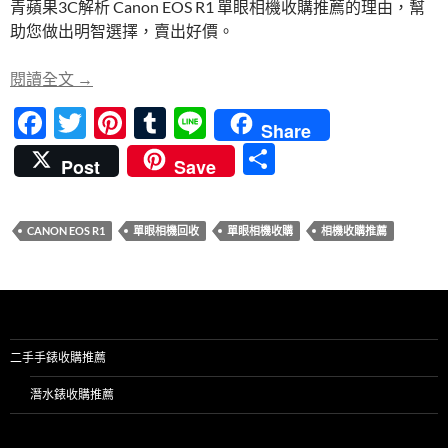
青蘋果3C解析 Canon EOS R1 單眼相機收購推薦的理由，幫
b
er
es
bl
助您做出明智選擇，賣出好價。
o
t
r
o
Canon EOS R1 單眼相機收購推薦理由 – 青蘋果3C 
閱讀全文
→
k
F
T
Pi
T
Li
Share
ac
w
nt
u
n
分
Post
Save
e
itt
er
m
e
享
b
er
es
bl
CANON EOS R1
單眼相機回收
單眼相機收購
相機收購推薦
o
t
r
o
k
二手手錶收購推薦
潛水錶收購推薦