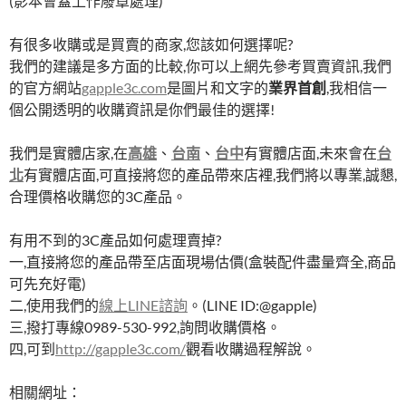
(影本會蓋上作廢章處理)
有很多收購或是買賣的商家,您該如何選擇呢?
我們的建議是多方面的比較,你可以上網先參考買賣資訊,我們
的官方網站
gapple3c.com
是圖片和文字的
業界首創
,我相信一
個公開透明的收購資訊是你們最佳的選擇!
我們是實體店家,在
高雄
、
台南
、
台中
有實體店面,未來會在
台
北
有實體店面,可直接將您的產品帶來店裡,我們將以專業,誠懇,
合理價格收購您的3C產品。
有用不到的3C產品如何處理賣掉?
一,直接將您的產品帶至店面現場估價(盒裝配件盡量齊全,商品
可先充好電)
二,使用我們的
線上LINE諮詢
。(LINE ID:@gapple)
三,撥打專線0989-530-992,詢問收購價格。
四,可到
http://gapple3c.com/
觀看收購過程解說。
相關網址：