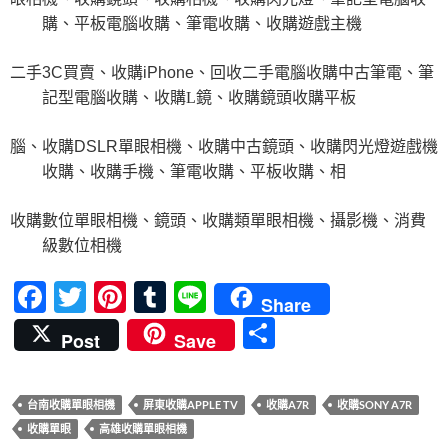
購、
平板電腦收購、筆電收購、收購遊戲主機
二手
3C
買賣、收購
iPhone
、回收二手電腦
收購中古筆電、筆
記型電腦收購、收購L鏡、收購鏡頭
收購平板
腦、收購
DSLR
單眼相機、收購中古鏡頭、收購閃光燈
遊戲機
收購、收購手機、筆電收購、平板收購、相
收購
數位單眼相機、鏡頭、收購類單眼相機、攝影機、消費
級數位相機
F
T
Pi
T
Li
Share
ac
w
nt
u
n
分
Post
Save
e
itt
er
m
e
享
b
er
es
bl
台南收購單眼相機
屏東收購APPLE TV
收購A7R
收購SONY A7R
o
t
r
收購單眼
高雄收購單眼相機