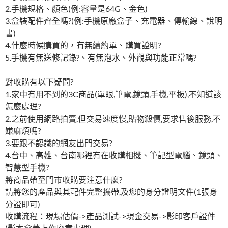
2.手機規格、顏色(例:容量是64G、金色)
3.盒裝配件齊全嗎?(例:手機原廠盒子、充電器、傳輸線、說明
書)
4.什麼時候購買的，有無續約單、購買證明?
5.手機有無送修記錄?、有無泡水、外觀與功能正常嗎?
對收購有以下疑問?
1.家中有用不到的3C商品(單眼,筆電,鏡頭,手機,平板),不知道該
怎麼處理?
2.之前使用網路拍賣,但交易速度慢,貼物殺價,要求售後服務,不
嫌麻煩嗎?
3.要跟不認識的網友出門交易?
4.台中、高雄、台南哪裡有在收購相機、筆記型電腦、鏡頭、
智慧型手機?
將商品帶至門市收購要注意什麼?
請將您的產品與其配件完整攜帶,及您的身分證明文件(1張身
分證即可)
收購流程：現場估價->產品測試->現金交易->影印客戶證件