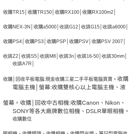
收購
TR15│
收購
TR150│
收購
RX100│
收購
RX100m2│
收購
NEX-3N│
收購
a5000│收購G12│收購G15│收購a6000│
收購
PS4│
收購
PS3│
收購
PSP│
收購
PSV│
收購
PSV 2007│
收購Z2│收購S5│收購M8│收購3n│收購16-50│收購30mm│
收購A7R│
收購
收購
│
回收平板電腦
:
現金收購三星二手平板電腦買賣。
電腦主機
│
螢幕
:
收購雙核心以上電腦主機、液
螢幕。
收購
│
回收中古相機
:
收購
Canon
、
Nikon
、
SONY
等各大廠牌數位相機、
DSLR
單眼相機。
收購數位
眼相機、收購鏡頭、收購相機、收購閃光燈、筆記型電腦收