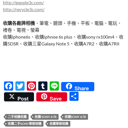
http://gapple3c.com/
http://recycle3c.com/
收購各廠牌相機
、筆電、鏡頭、手機、平板、電腦、電玩、
禮卷、電視、螢幕
收購iphone6s、收購iphnoe 6s plus、收購sony rx100m4、收
購5DSR、收購三星Galaxy Note 5、收購A7R2、收購A7RII
F
T
Pi
T
Li
Share
ac
w
nt
u
n
分
Post
Save
e
itt
er
m
e
享
b
er
es
bl
二手相機收購
收購 SONY A7R
收購SONY A7R
o
t
r
收購二手SONY單眼相機
收購單眼相機