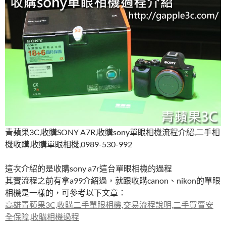
b
er
es
bl
o
t
r
o
k
青蘋果3C,收購SONY A7R,收購sony單眼相機流程介紹,二手相
機收購,收購單眼相機,0989-530-992
這次介紹的是收購sony a7r這台單眼相機的過程
其實流程之前有拿a99介紹過，就跟收購canon、nikon的單眼
相機是一樣的，可參考以下文章：
高雄青蘋果3C,收購二手單眼相機,交易流程說明,二手買賣安
全保障,收購相機過程