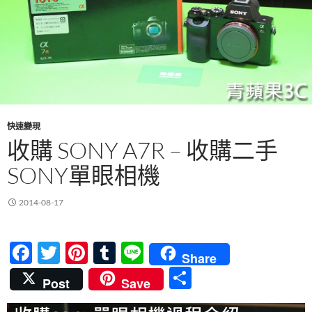
快速變現
收購 SONY A7R – 收購二手
SONY單眼相機
2014-08-17
F
T
Pi
T
Li
Share
ac
w
nt
u
n
分
Post
Save
e
itt
er
m
e
享