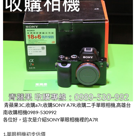
b
er
es
bl
o
t
r
o
k
青蘋果3C,收購a7r,收購SONY A7R,收購二手單眼相機,高雄台
南收購相機0989-530992
各位好，這次是介紹SONY單眼相機裡的A7R
1.單眼相機初步估價