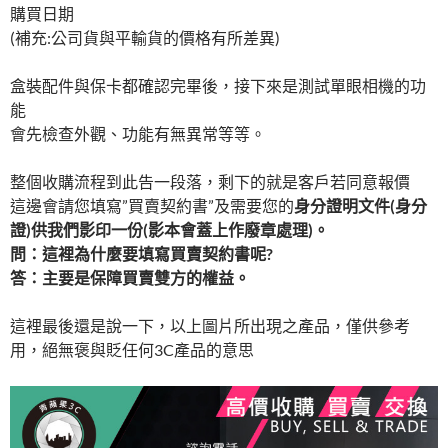
購買日期
(補充:公司貨與平輸貨的價格有所差異)
盒裝配件與保卡都確認完畢後，接下來是測試單眼相機的功
能
會先檢查外觀、功能有無異常等等。
整個收購流程到此告一段落，剩下的就是客戶若同意報價
這邊會請您填寫”買賣契約書”及需要您的
身分證明文件
(
身分
證
)
供我們影印一份
(
影本會蓋上作廢章處理
)
。
問：這裡為什麼要填寫買賣契約書呢
?
答：主要是保障買賣雙方的權益。
這裡最後還是說一下，以上圖片所出現之產品，僅供參考
用，絕無褒與貶任何3C產品的意思