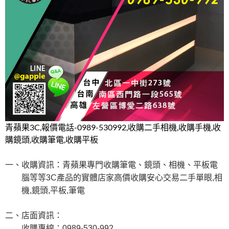
青蘋果3C,報價電話-0989-530992,收購二手相機,收購手機,收
購鏡頭,收購筆電,收購平板
一、收購資訊：
青蘋果專門收購筆電、鏡頭、相機、平板電
腦等等
3C
產品的實體店家
高價收購安心交易二手單眼
,
相
機
,
鏡頭
,
平板
,
筆電
二、店面資訊：
收購專線：
0989-530-992