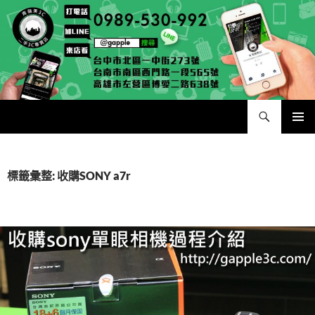
跳
至
主
要
內
容
搜
二手手手機相機專賣店 – 收購領導品牌，透過買賣更環保
尋
主要選單
標籤彙整: 收購SONY a7r