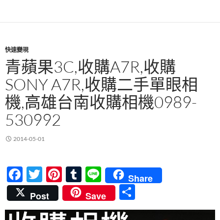
o
k
快速變現
青蘋果3C,收購A7R,收購
SONY A7R,收購二手單眼相
機,高雄台南收購相機0989-
530992
2014-05-01
F
T
Pi
T
Li
Share
ac
w
nt
u
n
分
Post
Save
e
itt
er
m
e
享