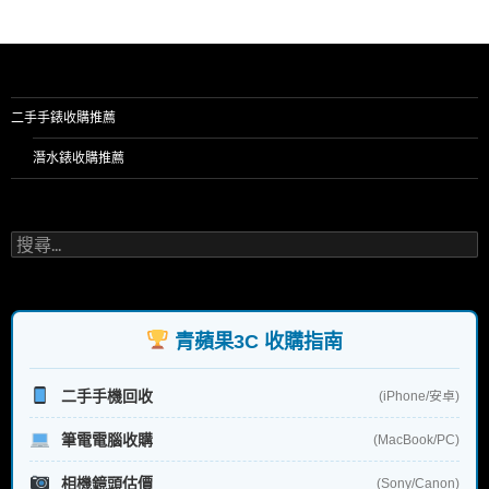
o
k
二手手錶收購推薦
潛水錶收購推薦
搜
尋
關
鍵
字:
青蘋果3C 收購指南
二手手機回收
(iPhone/安卓)
筆電電腦收購
(MacBook/PC)
相機鏡頭估價
(Sony/Canon)