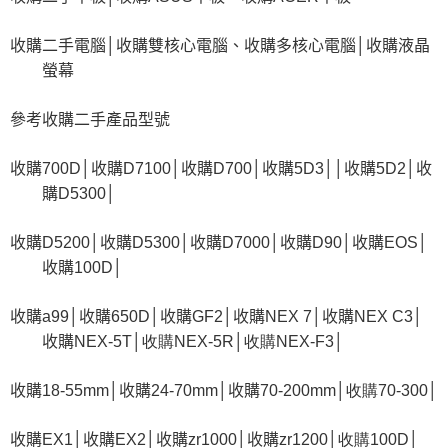
收購二手電腦
│
收購雙核心電腦、收購多核心電腦
│
收購液晶
螢幕
參考收購二手產品型號
收購
700D│
收購
D7100│
收購
D700│
收購
5D3││
收購
5D2│
收
購
D5300│
收購
D5200│
收購
D5300│
收購
D7000│
收購
D90│
收購
EOS│
收購
100D│
收購
a99│
收購
650D│
收購
GF2│
收購
NEX 7│
收購
NEX C3│
收購
NEX-5T│收購
NEX-5R│收購
NEX-F3│
收購
18-55mm│
收購
24-70mm│
收購
70-200mm│收購70-300│
收購
EX1│
收購
EX2│
收購
zr1000│
收購
zr1200│收購100D│