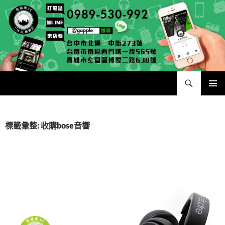
跳
至
主
要
內
容
搜
二手手手機相機專賣店 – 收購領導品牌，透過買賣更環保
尋
主要選單
標籤彙整: 收購bose音響