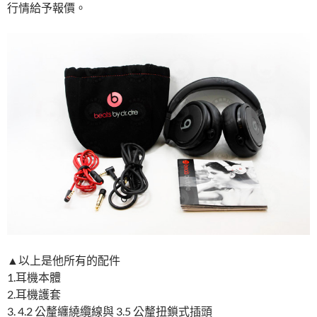
行情給予報價。
▲以上是他所有的配件
1.耳機本體
2.耳機護套
3. 4.2 公釐纏繞纜線與 3.5 公釐扭鎖式插頭