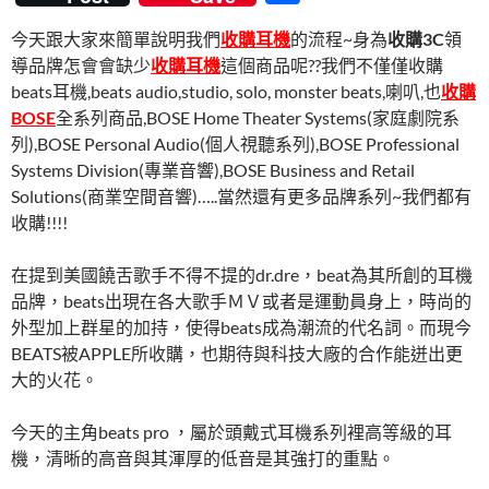
e
itt
er
m
e
享
今天跟大家來簡單說明我們
收購耳機
的流程~身為
收購3C
領
b
er
es
bl
導品牌怎會會缺少
收購耳機
這個商品呢??我們不僅僅收購
o
t
r
beats耳機,beats audio,studio, solo, monster beats,喇叭,也
收購
o
BOSE
全系列商品,BOSE Home Theater Systems(家庭劇院系
列),BOSE Personal Audio(個人視聽系列),BOSE Professional
k
Systems Division(專業音響),BOSE Business and Retail
Solutions(商業空間音響)…..當然還有更多品牌系列~我們都有
收購!!!!
在提到美國饒舌歌手不得不提的dr.dre，beat為其所創的耳機
品牌，beats出現在各大歌手ＭＶ或者是運動員身上，時尚的
外型加上群星的加持，使得beats成為潮流的代名詞。而現今
BEATS被APPLE所收購，也期待與科技大廠的合作能迸出更
大的火花。
今天的主角beats pro ，屬於頭戴式耳機系列裡高等級的耳
機，清晰的高音與其渾厚的低音是其強打的重點。