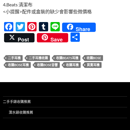
4.Beats 清潔布
<小提醒>配件或盒裝的缺少會影響些微價格
F
T
Pi
T
Li
Share
ac
w
nt
u
n
分
Post
Save
e
itt
er
m
e
享
b
er
es
bl
二手耳機
二手耳機收購
收購BEATS耳機
收購BOSE
o
t
r
收購BOSE耳機
收購BOSE音響
收購耳機
買賣耳機
o
k
二手手錶收購推薦
潛水錶收購推薦