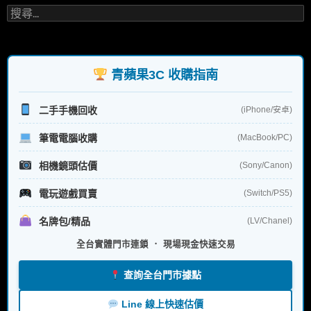
搜
尋
關
鍵
字:
青蘋果3C 收購指南
二手手機回收
(iPhone/安卓)
筆電電腦收購
(MacBook/PC)
相機鏡頭估價
(Sony/Canon)
電玩遊戲買賣
(Switch/PS5)
名牌包/精品
(LV/Chanel)
全台實體門市連鎖 ． 現場現金快速交易
查詢全台門市據點
Line 線上快速估價