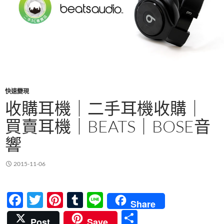
快速變現
收購耳機｜二手耳機收購｜
買賣耳機｜BEATS｜BOSE音
響
2015-11-06
F
T
Pi
T
Li
Share
ac
w
nt
u
n
分
Post
Save