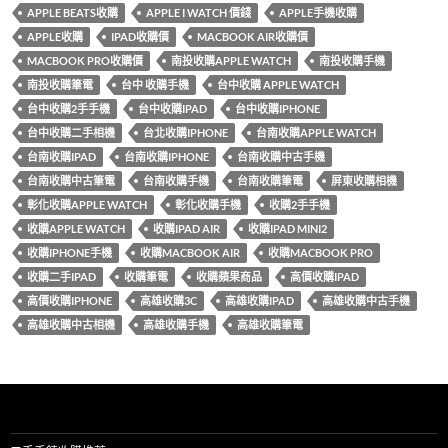
b
er
es
bl
APPLE BEATS收購
APPLE I WATCH 價錢
APPLE手機收購
o
t
r
APPLE收購
IPAD收購價
MACBOOK AIR收購價
o
MACBOOK PRO收購價
南投收購APPLE WATCH
南投收購手機
k
南投收購筆電
台中 收購手機
台中收購 APPLE WATCH
台中收購2手手機
台中收購IPAD
台中收購IPHONE
台中收購二手相機
台北收購IPHONE
台南收購APPLE WATCH
台南收購IPAD
台南收購IPHONE
台南收購中古手機
台南收購中古筆電
台南收購手機
台南收購筆電
屏東收購相機
彰化收購APPLE WATCH
彰化收購手機
收購2手手機
收購APPLE WATCH
收購IPAD AIR
收購IPAD MINI2
收購IPHONE手機
收購MACBOOK AIR
收購MACBOOK PRO
收購二手IPAD
收購筆電
收購蘋果商品
高價收購IPAD
高價收購IPHONE
高雄收購3C
高雄收購IPAD
高雄收購中古手機
高雄收購中古相機
高雄收購手機
高雄收購筆電