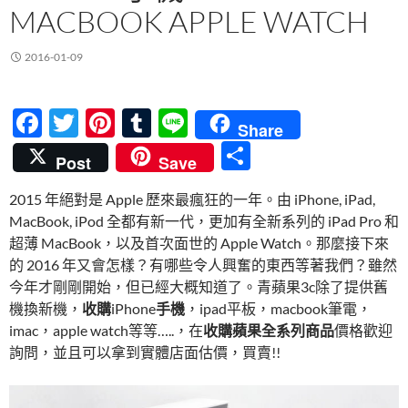
MACBOOK APPLE WATCH
2016-01-09
F
T
Pi
T
Li
Share
ac
w
nt
u
n
分
Post
Save
e
itt
er
m
e
享
2015 年絕對是 Apple 歷來最瘋狂的一年。由 iPhone, iPad,
b
er
es
bl
MacBook, iPod 全都有新一代，更加有全新系列的 iPad Pro 和
o
t
r
超薄 MacBook，以及首次面世的 Apple Watch。那麼接下來
o
的 2016 年又會怎樣？有哪些令人興奮的東西等著我們？雖然
今年才剛剛開始，但已經大概知道了。青蘋果3c除了提供舊
k
機換新機，
收購
iPhone
手機
，ipad平板，macbook筆電，
imac，apple watch等等…..，在
收購蘋果全系列商品
價格歡迎
詢問，並且可以拿到實體店面估價，買賣!!