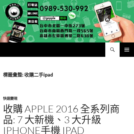
跳
至
主
要
內
容
搜
二手手手機相機專賣店 – 收購領導品牌，透過買賣更環保
尋
主要選單
標籤彙整: 收購二手ipad
快速變現
收購 APPLE 2016 全系列商
品: 7 大新機、3 大升級
IPHONE手機 IPAD