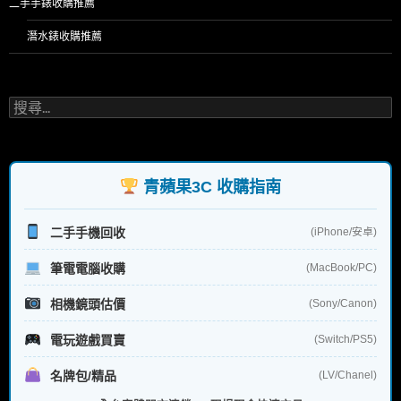
二手手錶收購推薦
潛水錶收購推薦
搜
尋
關
鍵
字:
青蘋果3C 收購指南
二手手機回收
(iPhone/安卓)
筆電電腦收購
(MacBook/PC)
相機鏡頭估價
(Sony/Canon)
電玩遊戲買賣
(Switch/PS5)
名牌包/精品
(LV/Chanel)