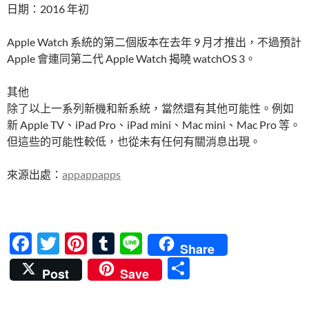
日期：2016 年初
Apple Watch 系統的第二個版本在去年 9 月才推出，不過預計
Apple 會連同第二代 Apple Watch 揭曉 watchOS 3。
其他
除了以上一系列新機和新系統，當然還有其他可能性。例如
新 Apple TV、iPad Pro、iPad mini、Mac mini、Mac Pro 等。
但這些的可能性較低，也從未有任何有關消息出現。
來源出處：
appappapps
F
T
Pi
T
Li
Share
ac
w
nt
u
n
分
Post
Save
e
itt
er
m
e
享