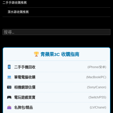
二手手錶收購推薦
潛水錶收購推薦
搜
尋
關
鍵
字:
青蘋果3C 收購指南
二手手機回收
(iPhone/安卓)
筆電電腦收購
(MacBook/PC)
相機鏡頭估價
(Sony/Canon)
電玩遊戲買賣
(Switch/PS5)
名牌包/精品
(LV/Chanel)