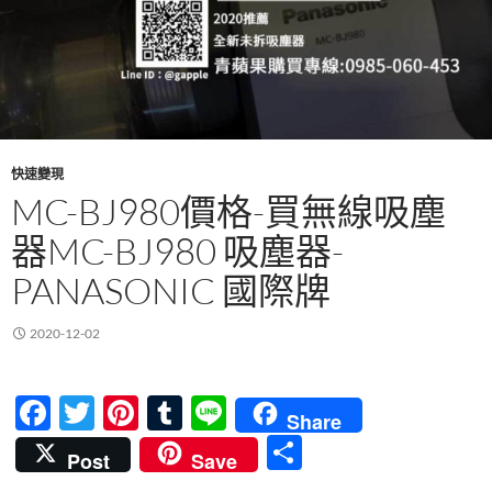
快速變現
MC-BJ980價格-買無線吸塵
器MC-BJ980 吸塵器-
PANASONIC 國際牌
2020-12-02
F
T
Pi
T
Li
Share
ac
w
nt
u
n
分
Post
Save
e
itt
er
m
e
享