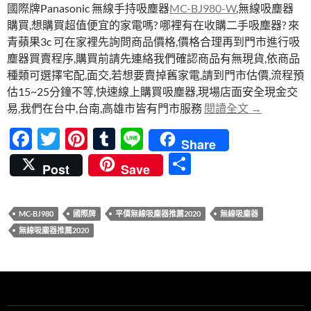
國際牌Panasonic 無線手持吸塵器
MC-BJ980-W
,無線吸塵器
b
er
es
bl
購買,想購買超值便宜的家電嗎? 哪裡有在收購二手吸塵器? 來
o
t
r
青蘋果3c 可在家裡先詢問商品價格,價格合理再到門市進行吸
o
塵器買賣程序,購買前請先連絡我們確認商品有無現貨,依商品
種類可選擇宅配,面交,若想要賣掉舊家電,請到門市估價,流程預
k
估15~25分鐘不等,快速線上購買吸塵器,現場店面安全現金交
mc-bj98
易,我們在台中,台南,高雄市皆有門市服務
閱讀全文
→
F
T
Pi
T
Li
Share
ac
w
nt
u
n
分
Post
Save
e
itt
er
m
e
享
b
er
es
bl
MC-BJ980
國際牌
平價無線吸塵器推薦2020
無線吸塵器
o
t
r
無線吸塵器推薦2020
o
k