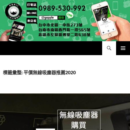
跳
至
主
要
內
容
搜
二手手手機相機專賣店 – 收購領導品牌，透過買賣更環保
尋
主要選單
標籤彙整: 平價無線吸塵器推薦2020