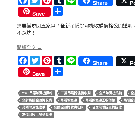
F
T
Pi
T
Li
Share
P
ac
w
nt
u
n
分
Save
e
itt
er
m
e
享
需要變現閒置家電？全新吊隱除濕機收購價格公開透明
b
er
es
bl
不踩坑！
o
t
r
o
家電買錯了？全新吊隱除濕機回收攻略
閱讀全文
→
k
F
T
Pi
T
Li
Share
P
ac
w
nt
u
n
分
Save
e
itt
er
m
e
享
b
er
es
bl
2025吊隱除濕機價格
三菱吊隱除濕機收購
全戶除濕機品牌
全
o
t
r
全新吊隱除濕機收購
吊隱除濕機
吊隱除濕機回收價格
吊隱除
o
吊隱除濕機收購
吊隱除濕機收購店家
日立吊隱除濕機回收
k
高價回收吊隱除濕機