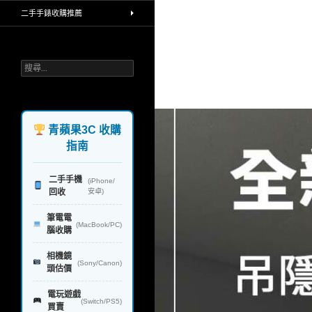
買賣中古相機，手機高價收購，堅持
二手手錶收購推薦
環保理念，回收再利用，不製造汙染
給地球，一對一透明線上line報價，
公開收購流程，iphone手機 ipad平
板 單眼相機鏡頭 蘋果筆電和電腦 手
搜
錶 禮券 rimowa行李箱 精品，台北 台
尋
中 台南 高雄，實體連鎖門市，政府
關
合法立案，讓你免去所有麻煩，快速
鍵
換現金，業界首創
字:
青蘋果3C 收購
指南
二手手機
(iPhone/
回收
安卓)
筆電電
(MacBook/PC)
腦收購
相機鏡
(Sony/Canon)
頭估價
電玩遊戲
(Switch/PS5)
買賣