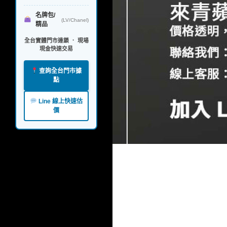
名牌包/
(LV/Chanel)
精品
全台實體門市連鎖 ． 現場
現金快速交易
查詢全台門市據
點
Line 線上快速估
價