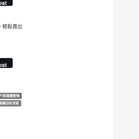
ost
，輕鬆賣出
ost
戶除濕機後悔
濕機回收流程