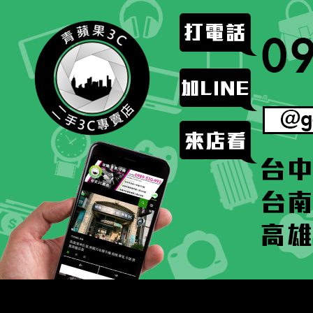
跳
至
主
要
內
容
搜
二手手手機相機專賣店 – 收購領導品牌，透過買賣更
尋