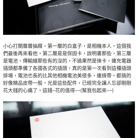
小心打開層層抽屜，第一層的白盒子，是相機本人，這個我
們最後再來看他，第二層是是保固卡，說明書那些，第三層
是電池、傳輸線那些有的沒的，不過果然是徠卡，連充電器
插頭都準備了各國各式的插頭，真的是第一次看到這種插頭
排場，電池也長的比其他相機電池美很多，連揹帶，都搞的
好像精品皮帶一般，光是這些配件，已經完全讓人忘卻剛剛
花大錢的心痛了，這錢~花的值得~~(幫我包起來~~)