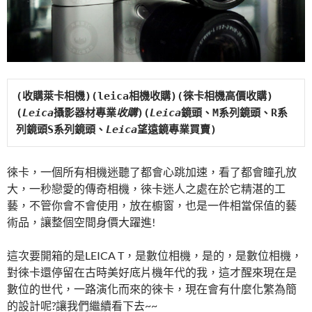
(收購萊卡相機)(leica相機收購)(徠卡相機高價收購)
(
Leica
攝影器材專業
收購
)(
Leica
鏡頭、M系列鏡頭、R系
列鏡頭S系列鏡頭、
Leica
望遠鏡專業買賣)
徠卡，一個所有相機迷聽了都會心跳加速，看了都會瞳孔放
大，一秒戀愛的傳奇相機，徠卡迷人之處在於它精湛的工
藝，不管你會不會使用，放在櫥窗，也是一件相當保值的藝
術品，讓整個空間身價大躍進!
這次要開箱的是LEICA T，是數位相機，是的，是數位相機，
對徠卡還停留在古時美好底片機年代的我，這才醒來現在是
數位的世代，一路演化而來的徠卡，現在會有什麼化繁為簡
的設計呢?讓我們繼續看下去~~