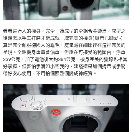
看看這迷人的機身，完全一體成型的全鋁合金鑄造，成型之
後還需以手工打磨才能成就一塊完美的機身( 顯示已戀愛~)，
真是完全佩服德國人的龜毛，魔鬼藏在細節裡在這裡完美的
呈現。全鋁機身重量會偏重，但還在可接受的範圍內，淨重
339公克，加了電池後大約384公克，機身完美的弧線也相當
好掌握，但害怕手滑如小宅我的，建議還是加個揹帶或手腕
帶好安心使用，不用拍個照整個變成神經質。