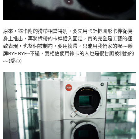
原來，徠卡附的揹帶相當特別，要先用卡針把圓形卡榫從機
身上推出，再將揹帶的卡榫插入固定，真的完全是工藝的極
致表現，也整個被制約，要用揹帶，只能用我們家的喔~~雜
牌BYE BYE~不過，我相信使用徠卡的人也是很甘願被制約的
~~(愛心)