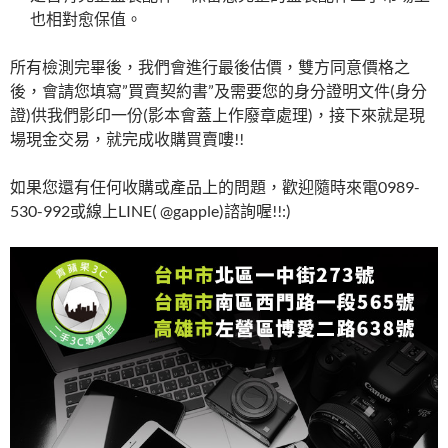
也相對愈保值。
所有檢測完畢後，我們會進行最後估價，雙方同意價格之
後，會請您填寫”買賣契約書”及需要您的身分證明文件(身分
證)供我們影印一份(影本會蓋上作廢章處理)，接下來就是現
場現金交易，就完成收購買賣嘍!!
如果您還有任何收購或產品上的問題，歡迎隨時來電0989-
530-992或線上LINE( @gapple)諮詢喔!!:)