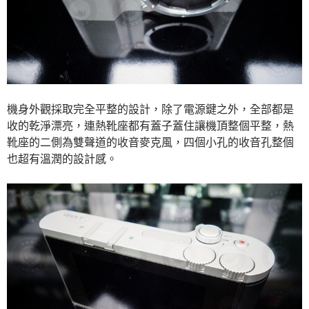
機身外觀採取完全平整的設計，除了電源鍵之外，全部都是
收的乾淨漂亮，連熱靴座都有蓋子蓋住讓機頂整個平整，熱
靴座的二側為雙聲道的收音麥克風，四個小孔的收音孔整個
也超有溫潤的設計感。