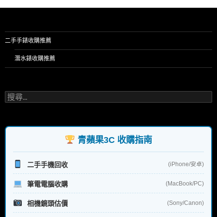
二手手錶收購推薦
潛水錶收購推薦
搜
尋
關
鍵
字:
青蘋果3C 收購指南
二手手機回收
(iPhone/安卓)
筆電電腦收購
(MacBook/PC)
相機鏡頭估價
(Sony/Canon)