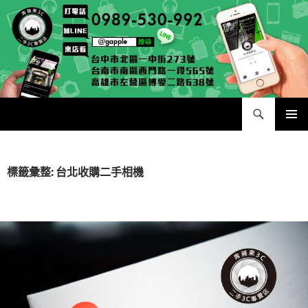
跳
至
主
要
內
容
搜
二手手手機相機專賣店 – 收購領導品牌，透過買賣更環保
尋
主要選單
標籤彙整: 台北收購二手相機