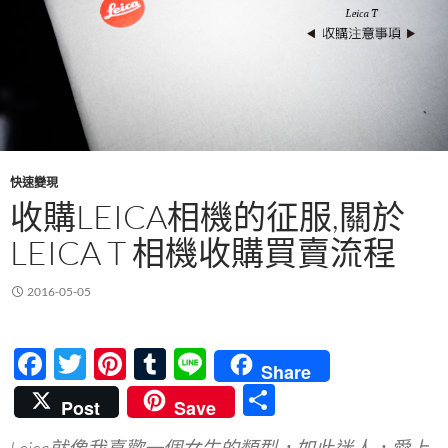
快速變現
收購LEICA相機的征服,關於
LEICA T 相機收購買賣流程
2016-05-05
F
T
Pi
T
Li
Share
ac
w
nt
u
n
分
Post
Save
e
itt
er
m
e
享