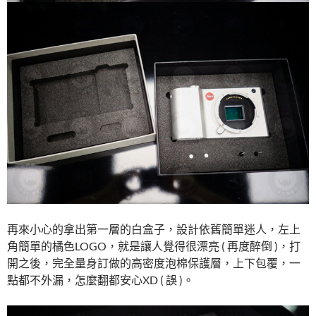
再來小心的拿出第一層的白盒子，設計依舊簡單迷人，左上
角簡單的橘色LOGO，就是讓人覺得很漂亮 ( 再度醉倒 )，打
開之後，完全量身訂做的高密度泡棉保護層，上下包覆，一
點都不外漏，怎麼翻都安心XD ( 誤 )。