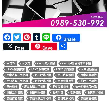
F
T
Pi
T
Li
Share
ac
w
nt
u
n
分
Post
Save
e
itt
er
m
e
享
b
er
es
bl
3C借款
3C質借
LEICA底片相機
LEICA攝影器材專業收購
o
t
r
LEICA相機推薦
LEICA相機收購
LEICA黑白相機
台中借錢管道
o
台中收購二手相機
台中收購相機
台中收購鏡頭
台中買賣相機
k
台北收購二手相機
台北收購相機
台南借錢管道
回收二手相機
回收相機
屏東收購二手相機
屏東收購相機
徠卡相機高價收購
收購二手相機
收購單眼相機
收購手機
收購相機
收購萊卡相機
高雄借錢管道
高雄收購二手相機
高雄收購相機
高雄買賣相機