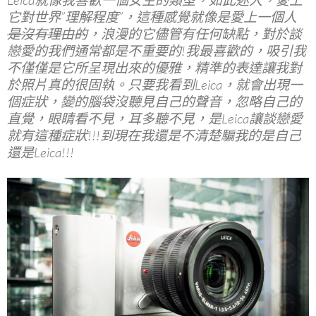
Leica就像我喜歡一個女生的類型，如此迷人，愛上
b
er
es
bl
它對世界”理解程度”，這種感覺就像是愛上一個人
o
t
r
是沒有理由的
，浪漫的它儘管有任何缺點，對於談
o
戀愛的我們通常都是不重要的!我最喜歡的，吸引我
不僅僅是它所呈現出來的優雅，精準的表達讓我對
k
於照片真的很固執。只要我看到Leica，就會出現一
個症狀，變的腦袋沒聽見自己的聲音，忽略自己的
直覺，眼睛看不見，耳多聽不見，是Leica讓談戀愛
就有這種症狀!!!到現在我還是不清楚騙我的是自己
還是Leica!!!