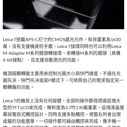
Leica T搭載APS-C尺寸的CMOS感光元件，有效畫素為1630
萬，沒有支援機身防手震，Leica T接環同時也可以利用Leica
M-Adapter M系列鏡頭轉接環，來轉接M系列的鏡頭（具備
6-bit接點），且支援自動測光的功能。
機頂兩顆轉盤主要用來控制光圈大小與快門速度，不過在光
圈先決、快門先決或是P模式下，可依照自己的需求指定另一
顆轉盤的功能。
Leica T的機背上沒有任何按鍵，全部的操作都得透過這塊大
型的TFT LCD來完成，解析度為3.7吋130萬畫素，這塊液晶螢
幕採電容式觸控設計，同時支援多點觸控，視窗右列會出現
虛擬的功能選單，一切操作都可藉由觸控來完成，像手機一