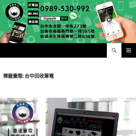
跳
至
主
要
內
容
搜
二手手手機相機專賣店 – 收購領導品牌，透過買賣更環保
尋
主要選單
標籤彙整: 台中回收筆電