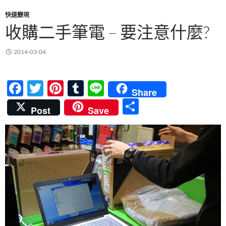
快速變現
收購二手筆電 – 要注意什麼?
2014-03-04
F
T
Pi
T
Li
Share
ac
w
nt
u
n
分
Post
Save
e
itt
er
m
e
享
b
er
es
bl
o
t
r
o
k