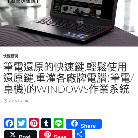
快速變現
筆電還原的快速鍵,輕鬆使用
還原鍵,重灌各廠牌電腦(筆電/
桌機)的WINDOWS作業系統
2016-02-04
F
T
Pi
T
Li
Share
ac
w
nt
u
n
分
Post
Save