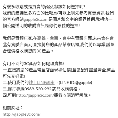
有很多收購或是買賣的商家,您該如何選擇呢?
我們的建議是多方面的比較,你可以上網先參考買賣資訊,我們
的官方網站
gapple3c.com
是圖片和文字的
業界首創
,我相信一
個公開透明的收購資訊是你們最佳的選擇!
我們是實體店家,在
高雄
、
台南
、
台中
有實體店面,未來會在
台
北
有實體店面,可直接將您的產品帶來店裡,我們將以專業,誠懇,
合理價格收購您的3C產品。
有用不到的3C產品如何處理賣掉?
一,直接將您的產品帶至店面現場估價(盒裝配件盡量齊全,商品
可先充好電)
二,使用我們的
線上LINE諮詢
。(LINE ID:@gapple)
三,撥打專線0989-530-992,詢問收購價格。
四,可到
http://gapple3c.com/
觀看收購過程解說。
相關網址：
http://gapple3c.com/