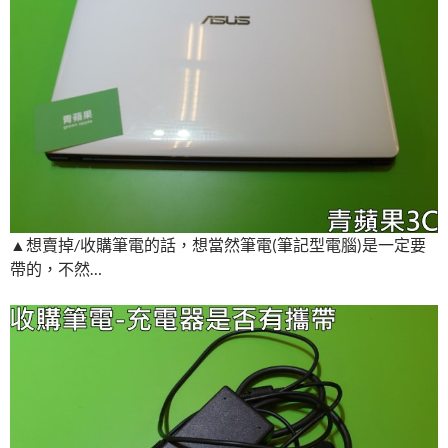
▲想賣掉/收購筆電的話，想當然筆電(筆記型電腦)是一定要
帶的，不然…