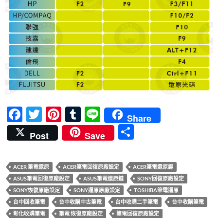
F
T
Pi
T
Li
Share
ac
w
nt
u
n
分
Post
Save
e
itt
er
m
e
享
b
er
es
bl
ACER 筆電還原
ACER筆電回復原廠設定
ACER筆電還原鍵
o
t
r
ASUS筆電回復原廠設定
ASUS筆電還原鍵
SONY回復原廠設定
o
SONY恢復原廠設定
SONY還原原廠設定
TOSHIBA筆電還原
k
台中回收筆電
台中收購中古筆電
台中收購二手筆電
台中收購筆電
彰化收購筆電
筆電 恢復原廠設定
筆電回復原廠設定