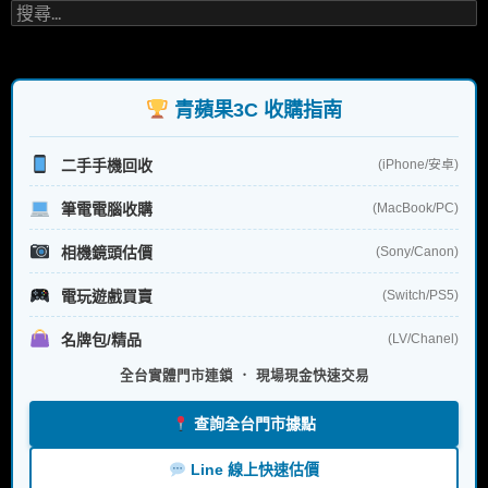
搜
尋
關
鍵
字:
青蘋果3C 收購指南
二手手機回收
(iPhone/安卓)
筆電電腦收購
(MacBook/PC)
相機鏡頭估價
(Sony/Canon)
電玩遊戲買賣
(Switch/PS5)
名牌包/精品
(LV/Chanel)
全台實體門市連鎖 ． 現場現金快速交易
查詢全台門市據點
Line 線上快速估價