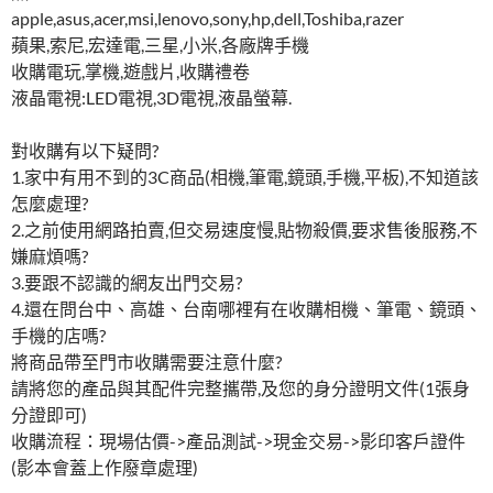
apple,asus,acer,msi,lenovo,sony,hp,dell,Toshiba,razer
蘋果,索尼,宏達電,三星,小米,各廠牌手機
收購電玩,掌機,遊戲片,收購禮卷
液晶電視:LED電視,3D電視,液晶螢幕.
對收購有以下疑問?
1.家中有用不到的3C商品(相機,筆電,鏡頭,手機,平板),不知道該
怎麼處理?
2.之前使用網路拍賣,但交易速度慢,貼物殺價,要求售後服務,不
嫌麻煩嗎?
3.要跟不認識的網友出門交易?
4.還在問台中、高雄、台南哪裡有在收購相機、筆電、鏡頭、
手機的店嗎?
將商品帶至門市收購需要注意什麼?
請將您的產品與其配件完整攜帶,及您的身分證明文件(1張身
分證即可)
收購流程：現場估價->產品測試->現金交易->影印客戶證件
(影本會蓋上作廢章處理)