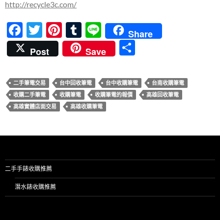
http://recycle3c.com/
F
T
Pi
T
Li
Share
ac
w
nt
u
n
分
Post
Save
e
itt
er
m
e
享
b
er
es
bl
二手筆電交易
台中回收筆電
台中收購筆電
台南收購筆電
o
t
r
收購二手筆電
收購筆電
收購筆電的報價
高雄回收筆電
o
高雄實體店面交易
高雄收購筆電
k
二手手錶收購推薦
潛水錶收購推薦