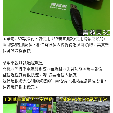
▲筆電USB等接孔，會使用USB裝置測試(使用滑鼠之類的)
嗯..我說的那麼多，相信有很多人會覺得怎麼麻煩吧，其實整
個測試過程很快
簡單來說測試過程就是：
開機->等待筆電進到系統->看規格->測試功能->現場報價
整個過程其實很快速，嗯..這要看個人觀感
我們是很膽大心細的幫您的筆電估價，如果讓您覺得太慢，
這裡我們致上歉意。