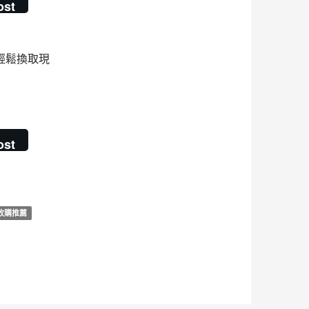
ost
輕鬆換取現
ost
收購推薦