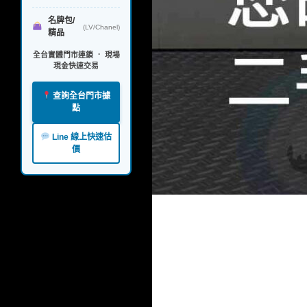
名牌包/
(LV/Chanel)
精品
全台實體門市連鎖 ． 現場
現金快速交易
查詢全台門市據
點
Line 線上快速估
價