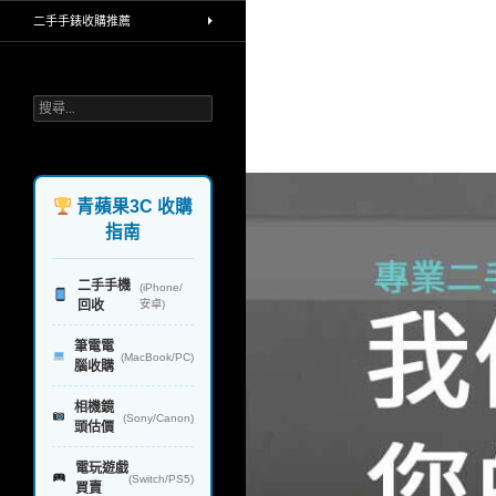
買賣中古相機，手機高價收購，堅持
二手手錶收購推薦
環保理念，回收再利用，不製造汙染
給地球，一對一透明線上line報價，
公開收購流程，iphone手機 ipad平
板 單眼相機鏡頭 蘋果筆電和電腦 手
搜
錶 禮券 rimowa行李箱 精品，台北 台
尋
中 台南 高雄，實體連鎖門市，政府
關
合法立案，讓你免去所有麻煩，快速
鍵
換現金，業界首創
字:
青蘋果3C 收購
指南
二手手機
(iPhone/
回收
安卓)
筆電電
(MacBook/PC)
腦收購
相機鏡
(Sony/Canon)
頭估價
電玩遊戲
(Switch/PS5)
買賣