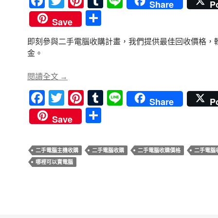
F
T
Pi
T
Li
Share
P
ac
w
nt
u
n
分
Save
e
itt
er
m
e
享
即刻參與二手電腦收購計畫，我們提供最佳回收價格，
b
er
es
bl
金。
o
t
r
o
二手電腦收購計畫啟動中，享受最佳回收價格
閱讀全文
→
k
F
T
Pi
T
Li
Share
P
ac
w
nt
u
n
分
Save
e
itt
er
m
e
享
b
er
es
bl
二手電腦主機收購
二手電腦收購
二手電腦收購價格
二手電腦
o
t
r
哪裡可以賣電腦
o
k