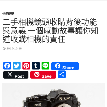
快速變現
二手相機鏡頭收購背後功能
與意義,一個感動故事讓你知
道收購相機的責任
2015-12-18
F
T
Pi
T
Li
Share
ac
w
nt
u
n
分
Post
Save
e
itt
er
m
e
享
b
er
es
bl
o
t
r
o