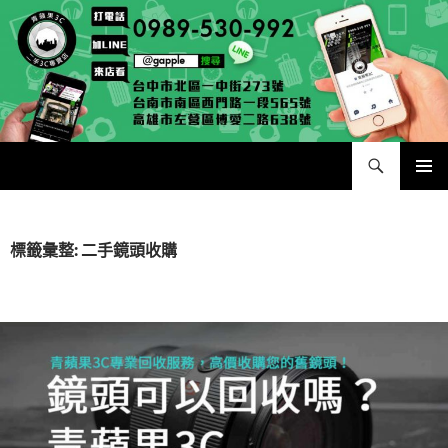
跳
至
主
要
內
容
搜
二手手手機相機專賣店 – 收購領導品牌，透過買賣更環保
尋
主要選單
標籤彙整: 二手鏡頭收購