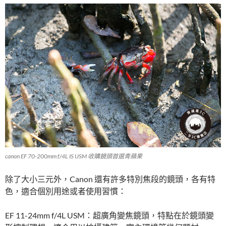
canon EF 70-200mm f/4L IS USM 收購鏡頭首選青蘋果
除了大小三元外，Canon 還有許多特別焦段的鏡頭，各有特
色，適合個別用途或者使用習慣：
EF 11-24mm f/4L USM：超廣角變焦鏡頭，特點在於鏡頭變