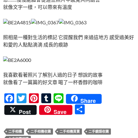
就像文字一樣，可以帶來有溫度
照相是一種對生活的標記 它提醒我們 來過這地方 感受過美好
和愛的人點點滴滴 成長的痕跡
我喜歡看著照片了解別人過的日子 想說的故事
就像看了一篇篇的好文章 喝了一杯香醇的咖啡
F
T
Pi
T
Li
Share
ac
w
nt
u
n
分
Post
Save
e
itt
er
m
e
享
b
er
es
bl
二手相機
二手相機收購
二手相機買賣
二手鏡頭收購
o
t
r