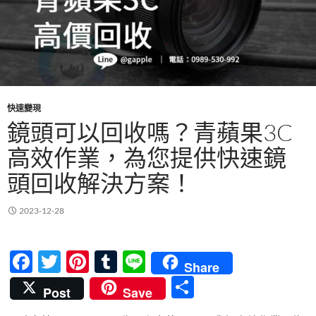
快速變現
鏡頭可以回收嗎？青蘋果3C
高效作業，為您提供快速鏡
頭回收解決方案！
2023-12-28
F
T
Pi
T
Li
Share
ac
w
nt
u
n
分
Post
Save
e
itt
er
m
e
享