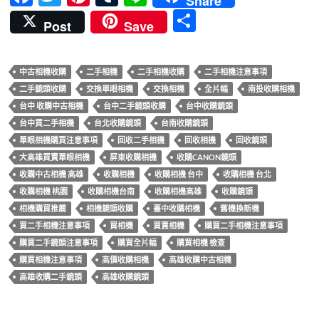
Share
ac
w
nt
u
n
分
Post
Save
e
itt
er
m
e
享
b
er
es
bl
中古相機收購
二手相機
二手相機收購
二手相機注意事項
o
t
r
二手鏡頭收購
交換單眼相機
交換相機
全片幅
南投收購相機
o
台中 收購中古相機
台中二手鏡頭收購
台中收購鏡頭
k
台中買二手相機
台北收購鏡頭
台南收購鏡頭
單眼相機購買注意事項
回收二手相機
回收相機
回收鏡頭
大高雄買賣單眼相機
屏東收購相機
收購CANON鏡頭
收購中古相機 高雄
收購相機
收購相機 台中
收購相機 台北
收購相機 桃園
收購相機台南
收購相機高雄
收購鏡頭
相機購買推薦
相機鏡頭收購
臺中收購相機
舊機換新機
買二手相機注意事項
買相機
買賣相機
購買二手相機注意事項
購買二手鏡頭注意事項
購買全片幅
購買相機 檢查
購買相機注意事項
高價收購相機
高雄收購中古相機
高雄收購二手鏡頭
高雄收購鏡頭