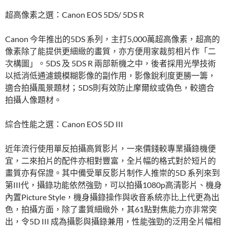
超高像素之選：Canon EOS 5DS/ 5DS R
Canon 今年推出的5DS 系列，主打5,000萬超高像素，超高的
像素除了能提供更細緻的畫質，亦方便用家裁剪相片作「二
次構圖」。5DS 及 5DS R 兩部新機之中，後者採用光學技術
以抵消低通濾鏡模糊影像的副作用，影像銳利度更勝一籌，
適合拍攝風景題材；5DS則有效防止摩爾紋或偽色，較適合
拍攝人像題材。
綜合性能之選：Canon EOS 5D III
近年流行使用單反拍攝高質影片，一來價錢較專業攝錄機便
宜，二來拍片的配件亦相對豐富，全片幅的格式對於短片的
畫質亦有保證。其中備受單反影片制作人推崇的5D 系列來到
第III代，攝錄功能依然強勁，可以拍攝1080p高清影片、機身
內置Picture Style，機身攝錄操作與收音系統亦比上代更為出
色，拍攝方面，除了畫質細緻外，其61點對焦能力亦非常突
出，令5D III 成為攝影與攝錄兼用，性能強勁的泛用全片幅相