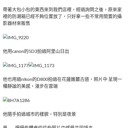
帶著大包小包的東西來到我們店裡，經過詢問之後，原來家
裡的防潮箱已經不夠位置放了，只好拿一些不常用閒置的攝
影器材來販售
他用canon的5D3拍過阿里山日出
他也用過nikon的D800拍過在花蓮錐麓古道，照片中 呈現一
種靜謐的美感，漫步在雲端
他隨手拍過城市的樣貌，特別是夜景
恩…….慢慢能體會從這些照片中感覺共同語言