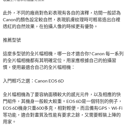
此外，不同的廠商對色彩表現有各自的演釋，坊間一般認為
Canon的顏色設定較自然，表現肌膚紋理時可輕易造出白裡
透紅的自然效果，在拍攝人像的時候更有優勢。
推薦型號
這麼多型號的全片幅相機，哪一台才適合你? Canon 每一系列
的全片幅相機都有其明確定位，用家應根據自己的拍攝習
慣，使用最適合自己的全片幅相機：
入門輕巧之選：Canon EOS 6D
全片幅相機為了要容納面積較大的感光元件，以及相應的快
門組件，其機身一般較大較重。EOS 6D是一個特別的例子，
EOS 6D機身只重600多克，相對輕便，而且備有GPS、Wi-Fi
等功能，適合對畫質及性能有要求之餘，又需要輕裝上陣的
用家。