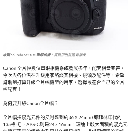
收購
5d3 5d4 5ds 1DX
單眼相機
｜買賣相機首選 青蘋果
Canon 全片幅數位單眼相機系統發展多年，配套相當完善，
今次與各位潛在升級用家略談其相機、鏡頭及配件等，希望
幫助到打算升級全片幅機型的用家，選擇最適合自己的全片
幅配套！
為何要升級Canon全片幅？
全片幅指感光元件的尺吋達到約36 X 24mm (即菲林年代的
135格式)，APS-C則是24 x 16mm，理論上較大面積的感光元