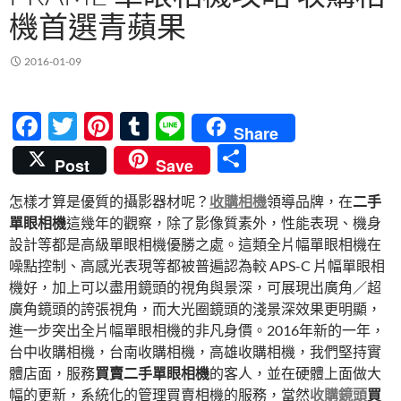
機首選青蘋果
2016-01-09
F
T
Pi
T
Li
Share
ac
w
nt
u
n
分
Post
Save
e
itt
er
m
e
享
怎樣才算是優質的攝影器材呢？
收購相機
領導品牌，在
二手
b
er
es
bl
單眼相機
這幾年的觀察，除了影像質素外，性能表現、機身
o
t
r
設計等都是高級單眼相機優勝之處。這類全片幅單眼相機在
o
噪點控制、高感光表現等都被普遍認為較 APS-C 片幅單眼相
機好，加上可以盡用鏡頭的視角與景深，可展現出廣角／超
k
廣角鏡頭的誇張視角，而大光圈鏡頭的淺景深效果更明顯，
進一步突出全片幅單眼相機的非凡身價。2016年新的一年，
台中收購相機，台南收購相機，高雄收購相機，我們堅持實
體店面，服務
買賣二手單眼相機
的客人，並在硬體上面做大
幅的更新，系統化的管理買賣相機的服務，當然
收購鏡頭
買