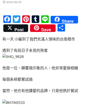
2016-06-25
F
T
Pi
T
Li
Share
ac
w
nt
u
n
分
Post
Save
e
itt
er
m
e
享
有一天 小編到了我們充滿人情味的台南橙市
b
er
es
bl
o
t
r
遇到了有段日子未見的熟客
o
k
他是一位，顛覆我印象的人，他非常愛換相機
每個系統都嘗試過
當然，他也有他鍾愛的品牌，只是他熱於嘗試