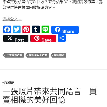
不確定鏡頭是否可以回收？來青蘋果3C，我們高效作業，為
b
er
es
bl
您提供快速鏡頭回收解決方案。
o
t
r
o
鏡頭可以回收嗎？青蘋果3C高效作業，為您提供快
閱讀全文
→
k
F
T
Pi
T
Li
Share
ac
w
nt
u
n
分
Post
Save
e
itt
er
m
e
享
b
er
es
bl
二手鏡頭收購
鏡頭可以回收嗎
鏡頭回收
o
t
r
o
k
快速變現
一張照片帶來共同語言 買
賣相機的美好回憶