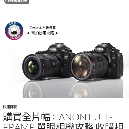
台中收購相機
o
k
快速變現
購買全片幅 CANON FULL-
FRAME 單眼相機攻略 收購相