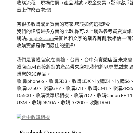
收購流程：現場估價->產品測試->現金交易->影印客戶
蓋上作廢章處理)
有很多收購或是買賣的商家,您該如何選擇呢?
我們的建議是多方面的比較,你可以上網先參考買賣資訊
網站
gapple3c.com
是圖片和文字的
業界首創
,我相信一個
收購資訊是你們最佳的選擇!
我們是實體店家,在
高雄
、
台南
、
台中
有實體店面,未來會
體店面,可直接將您的產品帶來店裡,我們將以專業,誠懇,
購您的3C產品。
收購iphone 6、收購5D3、收購1DX、收購Z4、收購S
收購D750、收購GF7、收購a7II、收購CM1、收購ZR3
D5500、收購微單眼相機、收購7D2、收購Canon EF 11-2
USM、收購D810A、收購D7200、收購TR60
Facebook Comments Box