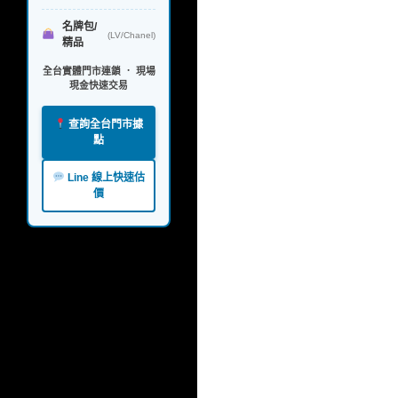
名牌包/
(LV/Chanel)
精品
全台實體門市連鎖 ． 現場
現金快速交易
查詢全台門市據
點
Line 線上快速估
價