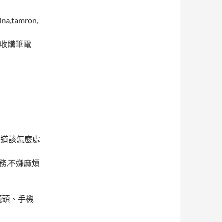
,tamron,
azer,收購筆電
不知道該怎麼處
務,不嫌麻煩
鏡頭、手機