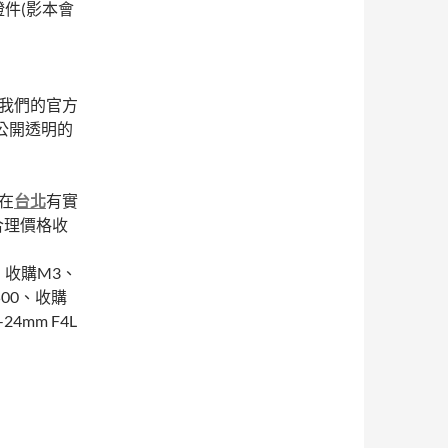
證件(影本會
,我們的官方
公開透明的
在
台北
有實
合理價格收
6、收購M3、
500、收購
4mm F4L