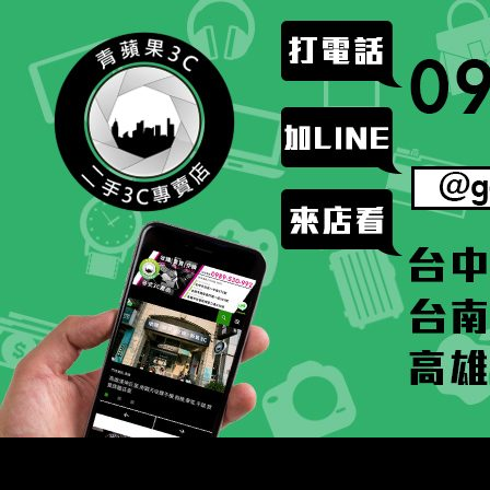
跳
至
主
要
內
容
搜
二手手手機相機專賣店 – 收購領導品牌，透過買賣更
尋