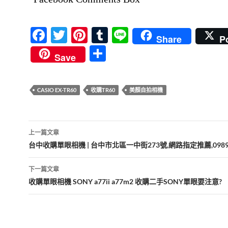
F
T
Pi
T
Li
Share
P
ac
w
nt
u
n
分
Save
e
itt
er
m
e
享
b
er
es
bl
CASIO EX-TR60
收購TR60
美顏自拍相機
o
t
r
o
文
k
上一篇文章
章
台中收購單眼相機 | 台中市北區一中街273號,網路指定推薦,0989-
導
下一篇文章
覽
收購單眼相機 SONY a77ii a77m2 收購二手SONY單眼要注意?