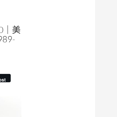
60｜美
89-
ost