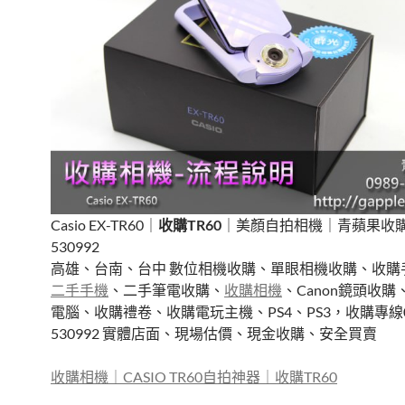
o
k
Casio EX-TR60｜
收購TR60
｜美顏自拍相機｜青蘋果收購0
530992
高雄、台南、台中 數位相機收購、單眼相機收購、收購
二手手機
、二手筆電收購、
收購相機
、Canon鏡頭收
電腦、收購禮卷、收購電玩主機、PS4、PS3，收購專線09
530992 實體店面、現場估價、現金收購、安全買賣
收購相機｜CASIO TR60自拍神器｜收購TR60