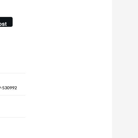
ost
530992