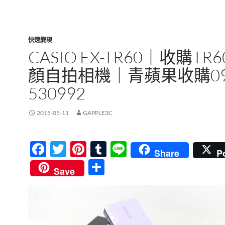
快速變現
CASIO EX-TR60｜收購TR
顏自拍相機｜青蘋果收購09
530992
2015-05-11
GAPPLE3C
F
T
Pi
T
Li
Share
P
ac
w
nt
u
n
分
Save
e
itt
er
m
e
享
b
er
es
bl
o
t
r