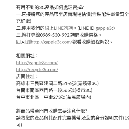
有用不到的3C產品如何處理賣掉?
一,直接將您的產品帶至店面現場估價(盒裝配件盡量齊全
充好電)
二,使用我們的
線上LINE諮詢
。(LINE ID:
gapple3c
)
三,撥打專線0989-530-992,詢問收購價格。
四,可到
http://gapple3c.com/
觀看收購過程解說。
相關網址：
http://gapple3c.com/
http://recycle3c.com/
店面住址：
高雄市三民區建國二路51-6號(青蘋果3C)
台南市南區西門路一段565號(橙市3C)
台中市北區一中街273號(益民廣場內)
將商品帶至門市收購需要注意什麼?
請將您的產品與其配件完整攜帶,及您的身分證明文件(1
可)