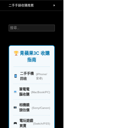
買賣中古相機，手機高價收購，堅持
二手手錶收購推薦
環保理念，回收再利用，不製造汙染
給地球，一對一透明線上line報價，
公開收購流程，iphone手機 ipad平
板 單眼相機鏡頭 蘋果筆電和電腦 手
搜
錶 禮券 rimowa行李箱 精品，台北 台
尋
中 台南 高雄，實體連鎖門市，政府
關
合法立案，讓你免去所有麻煩，快速
鍵
換現金，業界首創
字:
青蘋果3C 收購
指南
二手手機
(iPhone/
回收
安卓)
筆電電
(MacBook/PC)
腦收購
相機鏡
(Sony/Canon)
頭估價
電玩遊戲
(Switch/PS5)
買賣