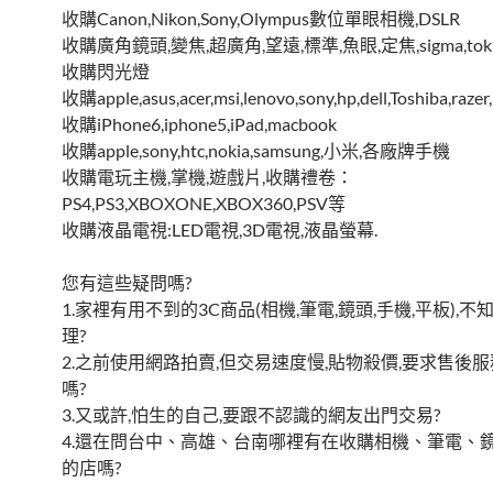
收購Canon,Nikon,Sony,Olympus數位單眼相機,DSLR
收購廣角鏡頭,變焦,超廣角,望遠,標準,魚眼,定焦,sigma,tokina
收購閃光燈
收購apple,asus,acer,msi,lenovo,sony,hp,dell,Toshiba,r
收購iPhone6,iphone5,iPad,macbook
收購apple,sony,htc,nokia,samsung,小米,各廠牌手機
收購電玩主機,掌機,遊戲片,收購禮卷：
PS4,PS3,XBOXONE,XBOX360,PSV等
收購液晶電視:LED電視,3D電視,液晶螢幕.
您有這些疑問嗎?
1.家裡有用不到的3C商品(相機,筆電,鏡頭,手機,平板),
理?
2.之前使用網路拍賣,但交易速度慢,貼物殺價,要求售後服
嗎?
3.又或許,怕生的自己,要跟不認識的網友出門交易?
4.還在問台中、高雄、台南哪裡有在收購相機、筆電、
的店嗎?