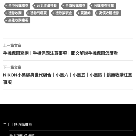
b
er
es
bl
台中收購禮卷
台北收購禮卷
台南收購禮卷
收購禮劵推薦
o
t
r
禮劵收購
禮卷到哪賣
禮卷換現金
賣禮券
高價收購禮劵
o
高雄收購禮卷
k
文
上一篇文章
章
手機保固查詢｜手機保固注意事項｜圖文解說手機保固怎麼看
導
下一篇文章
覽
NIKON小黑經典世代組合｜小黑六｜小黑五｜小黑四｜鏡頭收購注意
事項
二手手錶收購推薦
潛水錶收購推薦