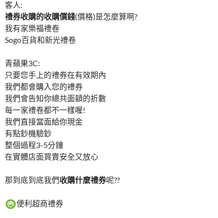
客人:
禮券收購的收購價錢
(價格)是怎麼算啊?
我有家樂福禮卷
Sogo百貨和新光禮卷
青蘋果3C:
只要您手上的禮券在有效期內
我們都會購入您的禮券
我們會告知你總共面額的折數
每一家禮卷都不一樣喔!
我們直接當面給你現金
有點鈔機驗鈔
整個過程3-5分鐘
在實體店面買賣安全又放心
那到底到底我們
收購什麼禮券
呢??
便利超商禮券