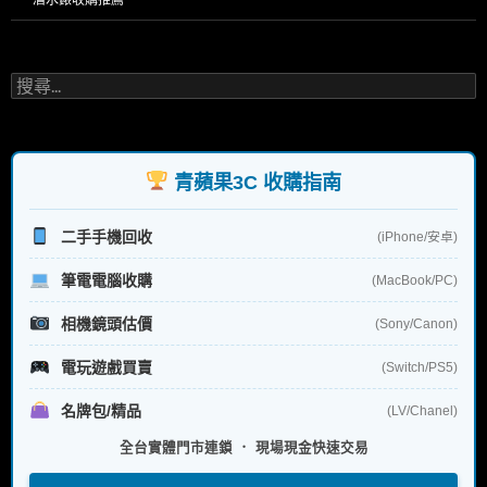
搜
尋
關
鍵
字:
青蘋果3C 收購指南
二手手機回收
(iPhone/安卓)
筆電電腦收購
(MacBook/PC)
相機鏡頭估價
(Sony/Canon)
電玩遊戲買賣
(Switch/PS5)
名牌包/精品
(LV/Chanel)
全台實體門市連鎖 ． 現場現金快速交易