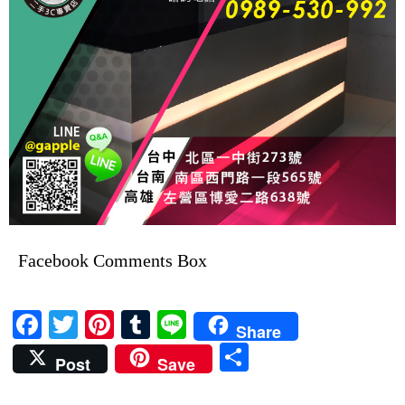
Facebook Comments Box
F
T
Pi
T
Li
Share
ac
w
nt
u
n
分
Post
Save
e
itt
er
m
e
享