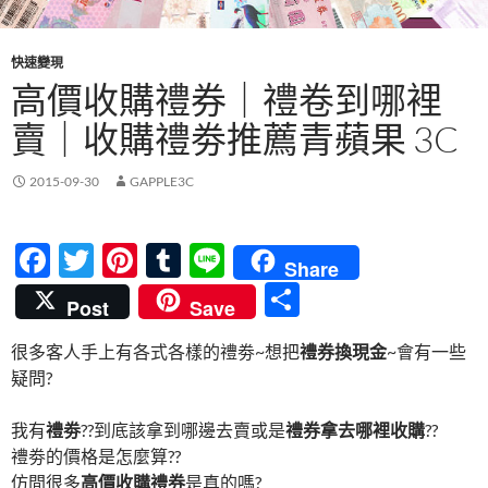
快速變現
高價收購禮券｜禮卷到哪裡
賣｜收購禮劵推薦青蘋果 3C
2015-09-30
GAPPLE3C
F
T
Pi
T
Li
Share
ac
w
nt
u
n
分
Post
Save
e
itt
er
m
e
享
很多客人手上有各式各樣的禮劵~想把
禮券換現金
~會有一些
b
er
es
bl
疑問?
o
t
r
o
我有
禮劵
??到底該拿到哪邊去賣或是
禮券拿去哪裡收購
??
禮劵的價格是怎麼算??
k
仿間很多
高價收購禮券
是真的嗎?