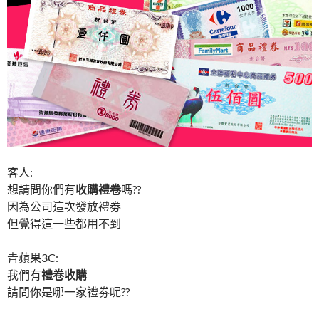
客人:
想請問你們有
收購禮卷
嗎??
因為公司這次發放禮劵
但覺得這一些都用不到
青蘋果3C:
我們有
禮卷收購
請問你是哪一家禮劵呢??