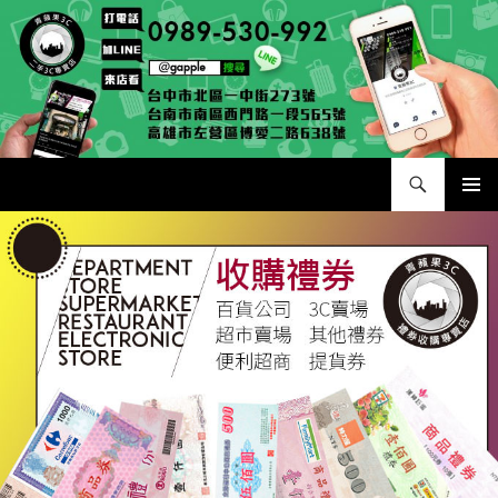
跳
至
主
要
內
容
搜
二手手手機相機專賣店 – 收購領導品牌，透過買賣更環保
尋
主要選單