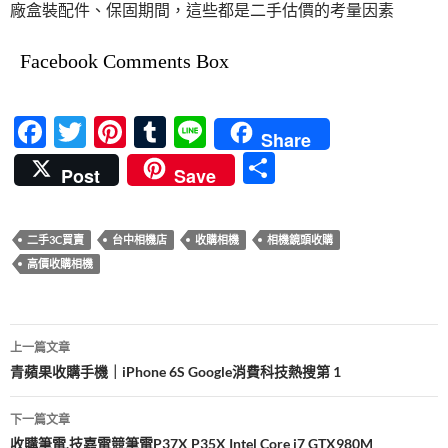
廠盒裝配件、保固期間，這些都是二手估價的考量因素
Facebook Comments Box
F
T
Pi
T
Li
Share
ac
w
nt
u
n
分
Post
Save
e
itt
er
m
e
享
b
er
es
bl
二手3C買賣
台中相機店
收購相機
相機鏡頭收購
o
t
r
高價收購相機
o
k
文
上一篇文章
章
青蘋果收購手機｜iPhone 6S Google消費科技熱搜第 1
導
下一篇文章
覽
收購筆電,技嘉電競筆電P37X P35X Intel Core i7 GTX980M