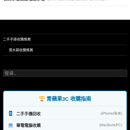
二手手錶收購推薦
潛水錶收購推薦
搜
尋
關
鍵
字:
青蘋果3C 收購指南
二手手機回收
(iPhone/安卓)
筆電電腦收購
(MacBook/PC)