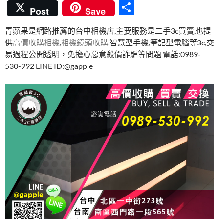
ac
w
nt
u
n
分
Post
Save
e
itt
er
m
e
享
青蘋果是網路推薦的台中相機店,主要服務是二手3c買賣,也提
b
er
es
bl
供
高價收購相機
,
相機鏡頭收購
,智慧型手機,筆記型電腦等3c,交
o
t
r
易過程公開透明，免擔心惡意殺價詐騙等問題 電話:0989-
o
530-992 LINE ID:@gapple
k