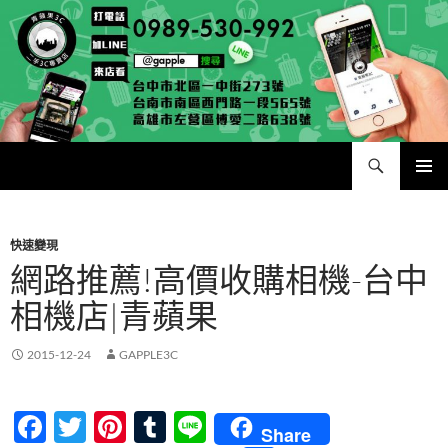
跳
至
主
要
內
容
搜
二手手手機相機專賣店 – 收購領導品牌，透過買賣更環保
尋
主要選單
快速變現
網路推薦!高價收購相機-台中
相機店|青蘋果
2015-12-24
GAPPLE3C
F
T
Pi
T
Li
Share