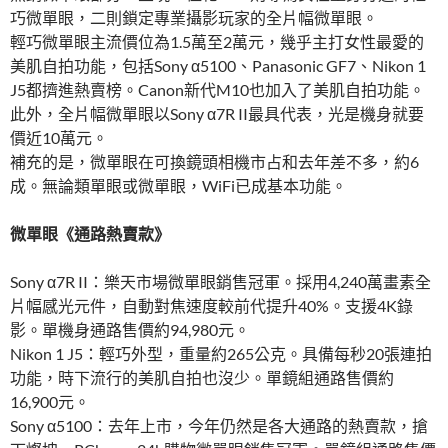
巧微單眼，二則鎖定專業攝影玩家的全片幅微單眼。
輕巧微單眼主流價位為1.5萬至2萬元，幾乎主打女性最愛的
美肌自拍功能，包括Sony α5100、Panasonic GF7、Nikon 1
J5都擠進熱賣榜。Canon新代M10也加入了美肌自拍功能。
此外，全片幅微單眼以Sony α7R II最具代表，光是機身就要
價近10萬元。
補充的是，微單眼在可換鏡頭相機市占和去年差不多，約6
成。無論類單眼或微單眼，WiFi已成基本功能。
微單眼《通路熱賣款》
Sony α7R II：樂天市場微單眼銷售冠軍。採用4,240萬畫素全
片幅感光元件，自動對焦速度較前代提升40%。支援4K錄
影。單機身通路售價約94,980元。
Nikon 1 J5：輕巧外型，重量約265公克。具備每秒20張連拍
功能，時下流行的美肌自拍也沒少。單鏡組通路售價約
16,900元。
Sony α5100：去年上市，今年仍然是各大通路的熱賣款，搶