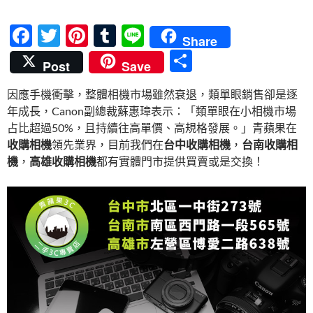
F
T
Pi
T
Li
Share
ac
w
nt
u
n
分
Post
Save
e
itt
er
m
e
享
因應手機衝擊，整體相機市場雖然衰退，類單眼銷售卻是逐
b
er
es
bl
年成長，Canon副總裁蘇惠璋表示：「類單眼在小相機市場
o
t
r
占比超過50%，且持續往高單價、高規格發展。」青蘋果在
o
收購相機
領先業界，目前我們在
台中收購相機
，
台南收購相
機
，
高雄收購相機
都有實體門市提供買賣或是交換！
k