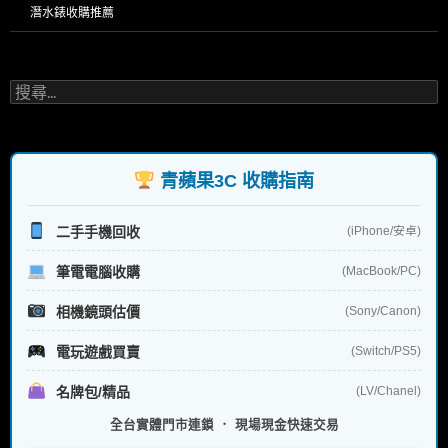
潛水錶收購推薦
搜
尋
關
鍵
字:
青蘋果3C 收購指南
二手手機回收
(iPhone/安卓)
筆電電腦收購
(MacBook/PC)
相機鏡頭估價
(Sony/Canon)
電玩遊戲買賣
(Switch/PS5)
名牌包/精品
(LV/Chanel)
全台實體門市連鎖 ． 現場現金快速交易