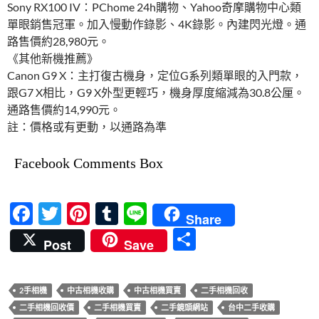
Sony RX100 IV：PChome 24h購物、Yahoo奇摩購物中心類
單眼銷售冠軍。加入慢動作錄影、4K錄影。內建閃光燈。通
路售價約28,980元。
《其他新機推薦》
Canon G9 X：主打復古機身，定位G系列類單眼的入門款，
跟G7 X相比，G9 X外型更輕巧，機身厚度縮減為30.8公厘。
通路售價約14,990元。
註：價格或有更動，以通路為準
Facebook Comments Box
F
T
Pi
T
Li
Share
ac
w
nt
u
n
分
Post
Save
e
itt
er
m
e
享
b
er
es
bl
2手相機
中古相機收購
中古相機買賣
二手相機回收
o
t
r
二手相機回收價
二手相機買賣
二手鏡頭網站
台中二手收購