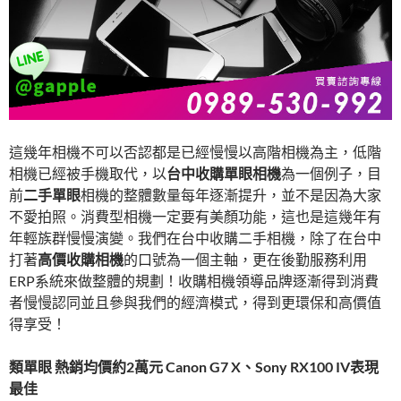
這幾年相機不可以否認都是已經慢慢以高階相機為主，低階
相機已經被手機取代，以
台中收購單眼相機
為一個例子，目
前
二手單眼
相機的整體數量每年逐漸提升，並不是因為大家
不愛拍照。消費型相機一定要有美顏功能，這也是這幾年有
年輕族群慢慢演變。我們在台中收購二手相機，除了在台中
打著
高價收購相機
的口號為一個主軸，更在後勤服務利用
ERP系統來做整體的規劃！收購相機領導品牌逐漸得到消費
者慢慢認同並且參與我們的經濟模式，得到更環保和高價值
得享受！
類單眼 熱銷均價約2萬元 Canon G7 X、Sony RX100 IV表現
最佳