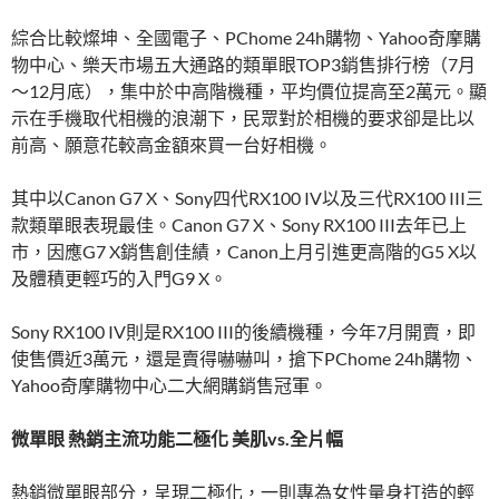
綜合比較燦坤、全國電子、PChome 24h購物、Yahoo奇摩購
物中心、樂天市場五大通路的類單眼TOP3銷售排行榜（7月
～12月底），集中於中高階機種，平均價位提高至2萬元。顯
示在手機取代相機的浪潮下，民眾對於相機的要求卻是比以
前高、願意花較高金額來買一台好相機。
其中以Canon G7 X、Sony四代RX100 IV以及三代RX100 III三
款類單眼表現最佳。Canon G7 X、Sony RX100 III去年已上
市，因應G7 X銷售創佳績，Canon上月引進更高階的G5 X以
及體積更輕巧的入門G9 X。
Sony RX100 IV則是RX100 III的後續機種，今年7月開賣，即
使售價近3萬元，還是賣得嚇嚇叫，搶下PChome 24h購物、
Yahoo奇摩購物中心二大網購銷售冠軍。
微單眼 熱銷主流功能二極化 美肌vs.全片幅
熱銷微單眼部分，呈現二極化，一則專為女性量身打造的輕