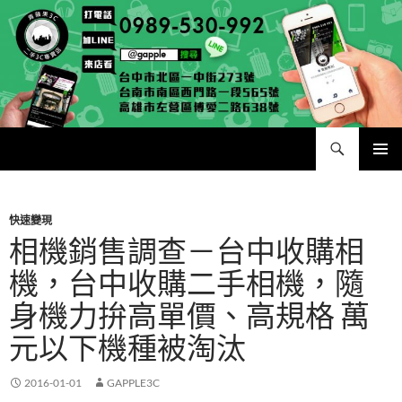
跳
至
主
要
內
容
搜
二手手手機相機專賣店 – 收購領導品牌，透過買賣更環保
尋
主要選單
快速變現
相機銷售調查－台中收購相
機，台中收購二手相機，隨
身機力拚高單價、高規格 萬
元以下機種被淘汰
2016-01-01
GAPPLE3C