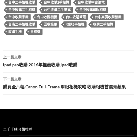
o
台中二手相機收購
台中收購2手相機
台中收購中古筆電
k
台中收購二手相機
台中收購二手筆電
台中收購單眼相機
台中收購手機
台中收購相機
台中收購筆電
台中高價收購相機
台南二手相機收購
回收筆電
收購2手相機
收購二手相機
收購手機
賣相機
文
上一篇文章
章
ipad pro收購,2016年推薦收購,ipad收購
導
下一篇文章
覽
購買全片幅 Canon Full-Frame 單眼相機攻略 收購相機首選青蘋果
二手手錶收購推薦