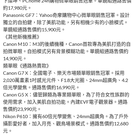
下燦坤、PChome 24h購物微單眼銷售冠軍。單鏡組通路售價
約17,980元。
Panasonic GF7：Yahoo奇摩購物中心微單眼銷售冠軍。設計
獨立的自拍鍵，除了美肌功能，另有相機少有的小臉模式。
單鏡組通路售價約15,900元。
《其他新機推薦》
Canon M10：M3的後續機種，Canon首款專為美肌打造的自
拍微單眼。自拍模式另有背景模糊功能。單鏡組通路售價約
14,900元。
類單眼《通路熱賣款》
Canon G7 X：全國電子、樂天市場類單眼銷售冠軍。採用
2,020萬畫素1吋感光元件、F1.8大光圈、24mm超廣角、4.2
倍光學變焦。通路售價約16,990元。
Canon G5 X：儘管歸類為專業類單眼，為了符合女性族群的
使用需求，加入美肌自拍功能。內建EVF電子觀景器。通路
售價約23,990元。
Nikon P610：擁有60倍光學變焦、24mm超廣角。為了戶外
攝影愛好者，加入月亮、觀鳥場景模式。通路售價約12,680
元。