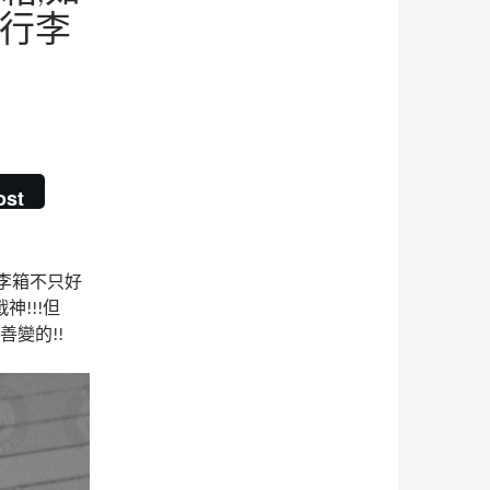
A行李
ost
行李箱不只好
!!!但
善變的!!