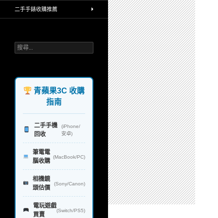
買賣中古相機，手機高價收購，堅持
二手手錶收購推薦
環保理念，回收再利用，不製造汙染
給地球，一對一透明線上line報價，
公開收購流程，iphone手機 ipad平
板 單眼相機鏡頭 蘋果筆電和電腦 手
搜
錶 禮券 rimowa行李箱 精品，台北 台
尋
中 台南 高雄，實體連鎖門市，政府
關
合法立案，讓你免去所有麻煩，快速
鍵
換現金，業界首創
字:
青蘋果3C 收購
指南
二手手機
(iPhone/
回收
安卓)
筆電電
(MacBook/PC)
腦收購
相機鏡
(Sony/Canon)
頭估價
電玩遊戲
(Switch/PS5)
買賣