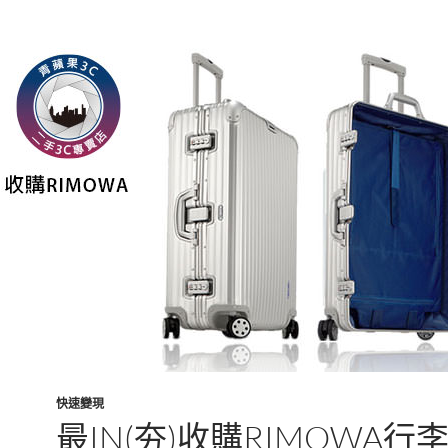
快速變現
最IN(夯)收購RIMOWA行