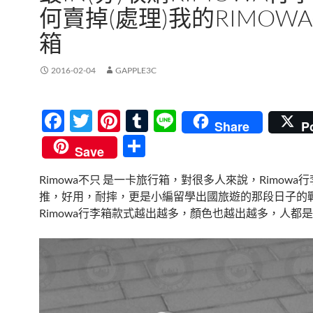
何賣掉(處理)我的RIMOW
箱
2016-02-04
GAPPLE3C
F
T
Pi
T
Li
Share
P
ac
w
nt
u
n
分
Save
e
itt
er
m
e
享
Rimowa不只 是一卡旅行箱，對很多人來說，Rimowa
b
er
es
bl
推，好用，耐摔，更是小編留學出國旅遊的那段日子的戰神
o
t
r
Rimowa行李箱款式越出越多，顏色也越出越多，人都是
o
k