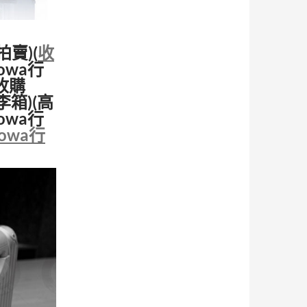
拍賣)(
收
owa行
收購
李箱)(高
owa行
mowa行