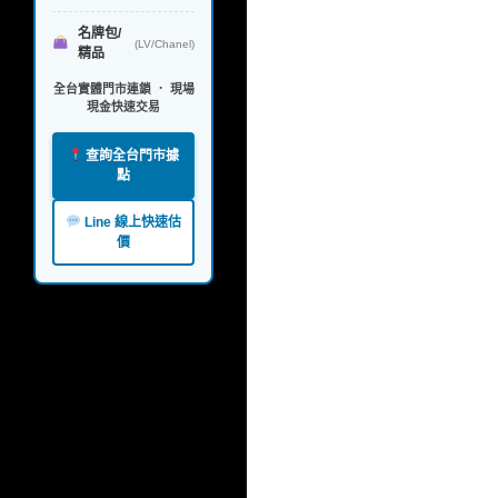
名牌包/
(LV/Chanel)
精品
全台實體門市連鎖 ． 現場
現金快速交易
查詢全台門市據
點
Line 線上快速估
價