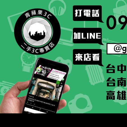
跳
至
主
要
內
容
搜
二手手手機相機專賣店 – 收購領導品牌，透過買賣更
尋