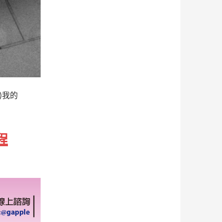
)我的
程