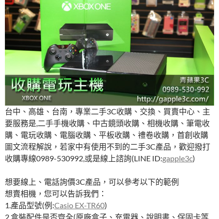
台中、高雄、台南，專業二手3C收購、交換、買賣中心、主
要服務是,二手手機收購、中古鏡頭收購、相機收購、筆電收
購、電玩收購、電腦收購、平板收購、禮卷收購，首創收購
圖文流程解說，若家中有使用不到的二手3C產品，歡迎撥打
收購專線0989-530992,或是線上諮詢(LINE ID:
gapple3c
)
想要線上、電話詢價3C產品，可以參考以下的範例
想賣相機，您可以告訴我們：
1.產品型號(例:
Casio EX-TR60
)
2.盒裝配件是否齊全(原廠盒子、充電器、說明書、保固卡等