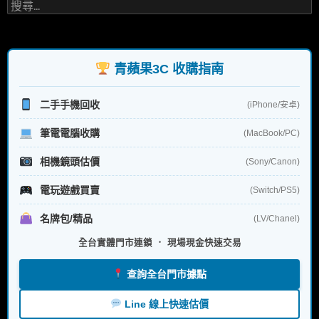
搜
尋
關
鍵
字:
青蘋果3C 收購指南
二手手機回收
(iPhone/安卓)
筆電電腦收購
(MacBook/PC)
相機鏡頭估價
(Sony/Canon)
電玩遊戲買賣
(Switch/PS5)
名牌包/精品
(LV/Chanel)
全台實體門市連鎖 ． 現場現金快速交易
查詢全台門市據點
Line 線上快速估價