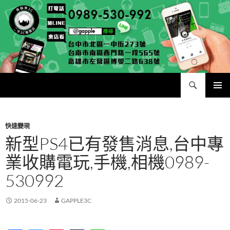
跳
至
主
要
內
容
搜
二手手手機相機專賣店 – 收購領導品牌，透過買賣更環保
尋
主要選單
快速變現
新型PS4已有發售消息,台中專
業收購電玩,手機,相機0989-
530992
2015-06-23
GAPPLE3C