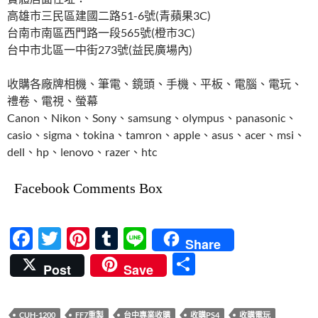
高雄市三民區建國二路51-6號(青蘋果3C)
台南市南區西門路一段565號(橙市3C)
台中市北區一中街273號(益民廣場內)
收購各廠牌相機、筆電、鏡頭、手機、平板、電腦、電玩、
禮卷、電視、螢幕
Canon、Nikon、Sony、samsung、olympus、panasonic、
casio、sigma、tokina、tamron、apple、asus、acer、msi、
dell、hp、lenovo、razer、htc
Facebook Comments Box
F
T
Pi
T
Li
Share
ac
w
nt
u
n
分
Post
Save
e
itt
er
m
e
享
b
er
es
bl
CUH-1200
FF7重製
台中專業收購
收購PS4
收購電玩