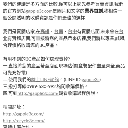
我們的建議是多方面的比較,你可以上網先參考買賣資訊,我們
的官方網站
gapple3c.com
是圖片和文字的
業界首創
,我相信一
個公開透明的收購資訊是你們最佳的選擇!
我們是實體店家,在
高雄
、
台南
、
台中
有實體店面,未來會在
台
北
有實體店面,可直接將您的產品帶來店裡,我們將以專業,誠懇,
合理價格收購您的3C產品。
有用不到的3C產品如何處理賣掉?
一,直接將您的產品帶至店面現場估價(盒裝配件盡量齊全,商品
可先充好電)
二,使用我們的
線上LINE諮詢
。(LINE ID:
gapple3c
)
三,撥打專線0989-530-992,詢問收購價格。
四,可到
http://gapple3c.com/
觀看收購過程解說。
相關網址：
http://gapple3c.com/
http://recycle3c.com/
實體店面住址：