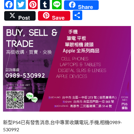
F
T
Pi
T
Li
Share
ac
w
nt
u
n
分
Post
Save
e
itt
er
m
e
享
b
er
es
bl
o
t
r
o
k
新型PS4已有發售消息,台中專業收購電玩,手機,相機0989-
530992