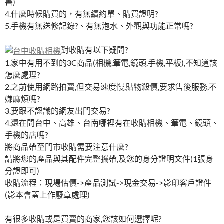
書)
4.什麼時候購買的，有無續約單、購買證明?
5.手機有無送修記錄?、有無泡水、外觀與功能正常嗎?
對收購有以下疑問?
1.家中有用不到的3C商品(相機,筆電,鏡頭,手機,平板),不知道該
怎麼處理?
2.之前使用網路拍賣,但交易速度慢,貼物殺價,要求售後服務,不
嫌麻煩嗎?
3.要跟不認識的網友出門交易?
4.還在問台中、高雄、台南哪裡有在收購相機、筆電、鏡頭、
手機的店嗎?
將商品帶至門市收購需要注意什麼?
請將您的產品與其配件完整攜帶,及您的身分證明文件(1張身
分證即可)
收購流程：現場估價->產品測試->現金交易->影印客戶證件
(影本會蓋上作廢章處理)
有很多收購或是買賣的商家,您該如何選擇呢?