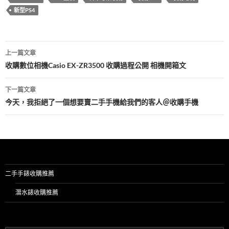
o
t
r
新型PS4
o
k
文
上一篇文章
章
收購數位相機Casio EX-ZR3500 收購過程公開 相機開箱文
導
下一篇文章
覽
今天，我拒絕了一個想要賣二手手機給我們的客人＠收購手機
二手手錶收購推薦
潛水錶收購推薦