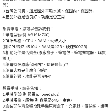
等.)
3.台灣公司貨、還是國外平輸水貨、保固內、保固外?
4.產品外觀是否良好、功能是否正常
想賣筆電，您可以告訴我們：
1.筆電型號(例:ASUS M700)
2.詳細規格、CPU、RAM、硬碟大小
(例:CPU是i7-4510U、RAM是4GB、硬碟500GB)
3.相關配件是否齊全(原廠盒子、筆電包、筆電充電器、購買
證明)
4.筆電還在原廠保固內?、還是過保了?
5.筆電大概是什麼年份的?
6.筆電外觀、功能是否良好?
想賣手機，請先告知；
1.手機型號(例:蘋果 iphone6 plus)
2.手機規格、顏色(例:容量是64G、金色)
3.盒裝配件齊全嗎?(例:手機原廠盒子、充電器、傳輸線、說明