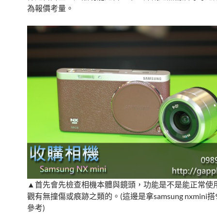
為報價考量。
▲首先會先檢查相機本體與鏡頭，功能是不是能正常使
觀有無撞傷或痕跡之類的。(這邊是拿samsung nxmini搭9
參考)