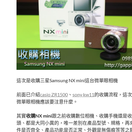
o
k
這次是收購三星Samsung NX mini這台微單眼相機
前面已介紹
casio ZR1500
、
sony kw11
的收購流程，這次
微單眼相機應該要注意什麼。
其實
收購
NX mini
跟之前收購數位相機、收購手機還是收
頭、都是大同小異的，唯一差別在產品型號、規格，再
件是否齊全、產品功能是否正常、外觀是無傷痕等等之