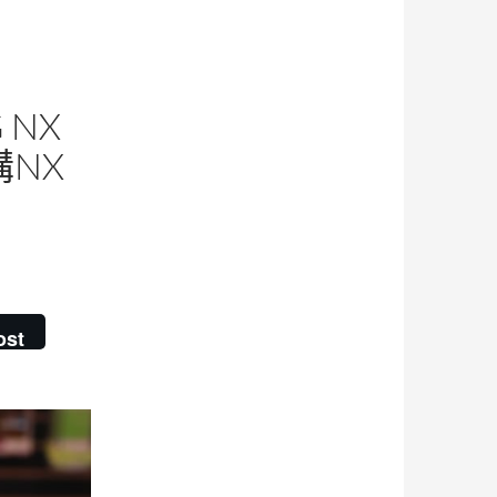
 NX
購NX
ost