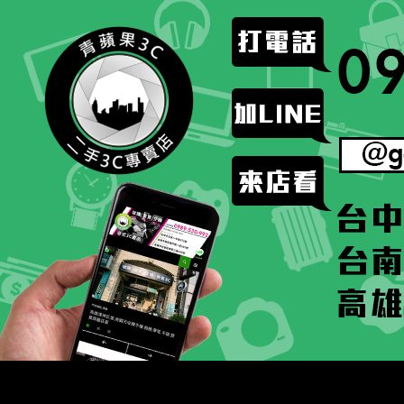
跳
至
主
要
內
容
搜
二手手手機相機專賣店 – 收購領導品牌，透過買賣更
尋