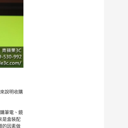
來說明收購
購筆電、鏡
來是盒裝配
類的因素做