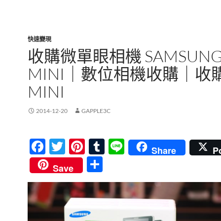
快速變現
收購微單眼相機 SAMSUNG
MINI｜數位相機收購｜收
MINI
2014-12-20
GAPPLE3C
F
T
Pi
T
Li
Share
P
ac
w
nt
u
n
分
Save
e
itt
er
m
e
享
b
er
es
bl
o
t
r