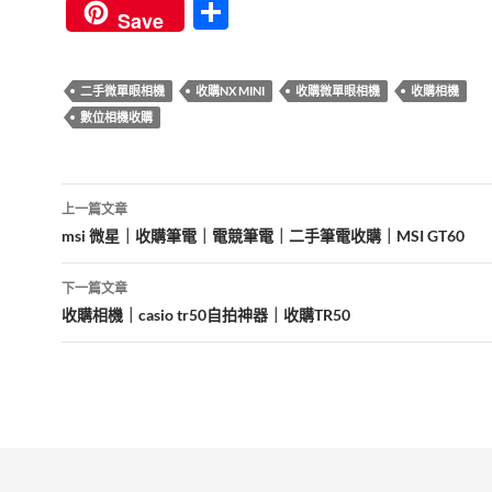
ac
w
nt
u
n
分
Save
e
itt
er
m
e
享
b
er
es
bl
二手微單眼相機
收購NX MINI
收購微單眼相機
收購相機
o
t
r
數位相機收購
o
k
文
上一篇文章
章
msi 微星｜收購筆電｜電競筆電｜二手筆電收購｜MSI GT60
導
下一篇文章
覽
收購相機｜casio tr50自拍神器｜收購TR50