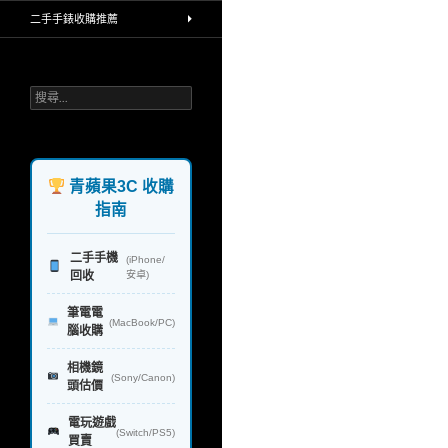
買賣中古相機，手機高價收購，堅持
二手手錶收購推薦
環保理念，回收再利用，不製造汙染
給地球，一對一透明線上line報價，
公開收購流程，iphone手機 ipad平
板 單眼相機鏡頭 蘋果筆電和電腦 手
搜
錶 禮券 rimowa行李箱 精品，台北 台
尋
中 台南 高雄，實體連鎖門市，政府
關
合法立案，讓你免去所有麻煩，快速
鍵
換現金，業界首創
字:
青蘋果3C 收購
指南
二手手機
(iPhone/
回收
安卓)
筆電電
(MacBook/PC)
腦收購
相機鏡
(Sony/Canon)
頭估價
電玩遊戲
(Switch/PS5)
買賣