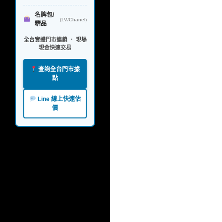
名牌包/
(LV/Chanel)
精品
全台實體門市連鎖 ． 現場
現金快速交易
查詢全台門市據
點
Line 線上快速估
價